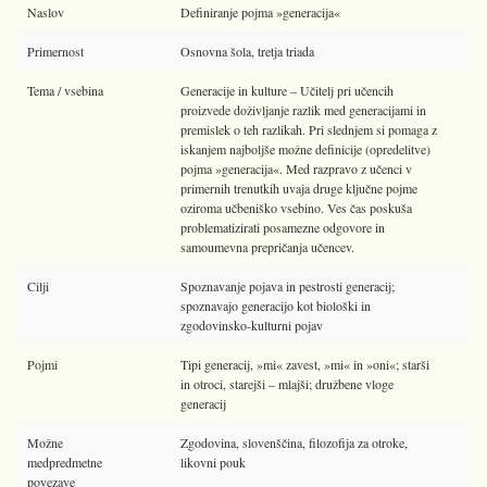
Naslov
Definiranje pojma »generacija«
Primernost
Osnovna šola, tretja triada
Tema / vsebina
Generacije in kulture – Učitelj pri učencih
proizvede doživljanje razlik med generacijami in
premislek o teh razlikah. Pri slednjem si pomaga z
iskanjem najboljše možne definicije (opredelitve)
pojma »generacija«. Med razpravo z učenci v
primernih trenutkih uvaja druge ključne pojme
oziroma učbeniško vsebino. Ves čas poskuša
problematizirati posamezne odgovore in
samoumevna prepričanja učencev.
Cilji
Spoznavanje pojava in pestrosti generacij;
spoznavajo generacijo kot biološki in
zgodovinsko-kulturni pojav
Pojmi
Tipi generacij, »mi« zavest, »mi« in »oni«; starši
in otroci, starejši – mlajši; družbene vloge
generacij
Možne
Zgodovina, slovenščina, filozofija za otroke,
medpredmetne
likovni pouk
povezave