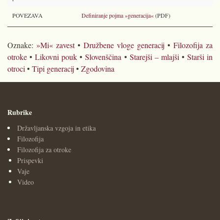
POVEZAVA
Definiranje pojma »generacija«
(PDF)
Oznake:
»Mi« zavest
•
Družbene vloge generacij
•
Filozofija za
otroke
•
Likovni pouk
•
Slovenščina
•
Starejši – mlajši
•
Starši in
otroci
•
Tipi generacij
•
Zgodovina
Rubrike
Državljanska vzgoja in etika
Filozofija
Filozofija za otroke
Prispevki
Vaje
Video