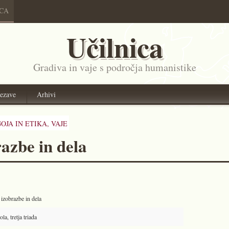
ICA
Učilnica
Gradiva in vaje s področja humanistike
ezave
Arhivi
OJA IN ETIKA,
VAJE
azbe in dela
 izobrazbe in dela
a, tretja triada