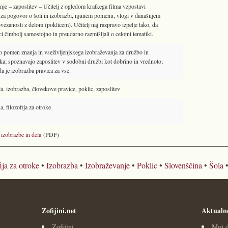
nje – zaposlitev – Učitelj z ogledom kratkega filma vzpostavi
 za pogovor o šoli in izobrazbi, njunem pomenu, vlogi v današnjem
vezanosti z delom (poklicem). Učitelj naj razpravo izpelje tako, da
i čimbolj samostojno in preudarno razmišljali o celotni tematiki.
 pomen znanja in vseživljenjskega izobraževanja za družbo in
a; spoznavajo zaposlitev v sodobni družbi kot dobrino in vrednoto;
a je izobrazba pravica za vse.
a, izobrazba, človekove pravice, poklic, zaposlitev
, filozofija za otroke
 izobrazbe in dela
(PDF)
ija za otroke
•
Izobrazba
•
Izobraževanje
•
Poklic
•
Slovenščina
•
Šola
Zofijini.net
Aktualn
Zofijini
Moj d