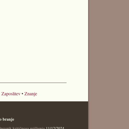
•
Zaposlitev
•
Znanje
o branje
nevnik kritičnega mišljenja
11/12/2024