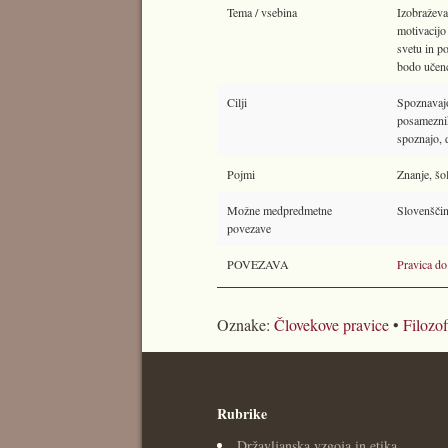
Tema / vsebina
Izobraževa
motivacijo
svetu in po
bodo učenc
Cilji
Spoznavajo
posameznik
spoznajo, d
Pojmi
Znanje, šol
Možne medpredmetne
Slovenščina
povezave
POVEZAVA
Pravica do
Oznake:
Človekove pravice
•
Filozof
Rubrike
Državljanska vzgoja in etika