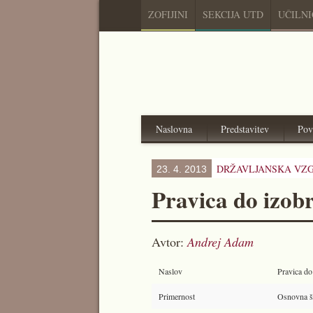
ZOFIJINI
SEKCIJA UTD
UČILN
Naslovna
Predstavitev
Pov
DRŽAVLJANSKA VZG
23. 4. 2013
Pravica do izobr
Avtor:
Andrej Adam
Naslov
Pravica do
Primernost
Osnovna šol