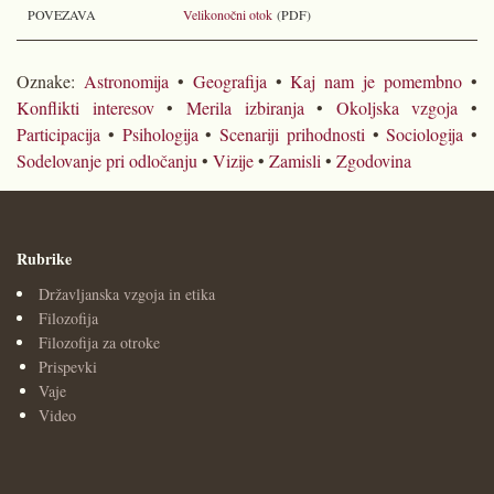
POVEZAVA
Velikonočni otok
(PDF)
Oznake:
Astronomija
•
Geografija
•
Kaj nam je pomembno
•
Konflikti interesov
•
Merila izbiranja
•
Okoljska vzgoja
•
Participacija
•
Psihologija
•
Scenariji prihodnosti
•
Sociologija
•
Sodelovanje pri odločanju
•
Vizije
•
Zamisli
•
Zgodovina
Rubrike
Državljanska vzgoja in etika
Filozofija
Filozofija za otroke
Prispevki
Vaje
Video