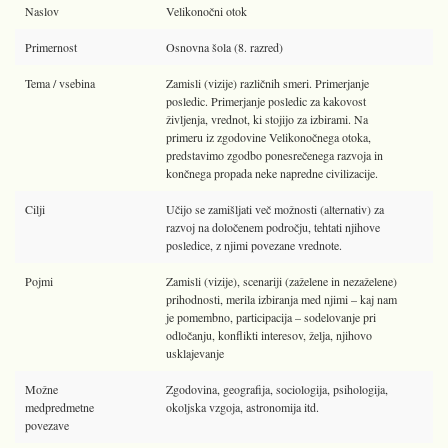
Naslov
Velikonočni otok
Primernost
Osnovna šola (8. razred)
Tema / vsebina
Zamisli (vizije) različnih smeri. Primerjanje
posledic. Primerjanje posledic za kakovost
življenja, vrednot, ki stojijo za izbirami. Na
primeru iz zgodovine Velikonočnega otoka,
predstavimo zgodbo ponesrečenega razvoja in
končnega propada neke napredne civilizacije.
Cilji
Učijo se zamišljati več možnosti (alternativ) za
razvoj na določenem področju, tehtati njihove
posledice, z njimi povezane vrednote.
Pojmi
Zamisli (vizije), scenariji (zaželene in nezaželene)
prihodnosti, merila izbiranja med njimi – kaj nam
je pomembno, participacija – sodelovanje pri
odločanju, konflikti interesov, želja, njihovo
usklajevanje
Možne
Zgodovina, geografija, sociologija, psihologija,
medpredmetne
okoljska vzgoja, astronomija itd.
povezave