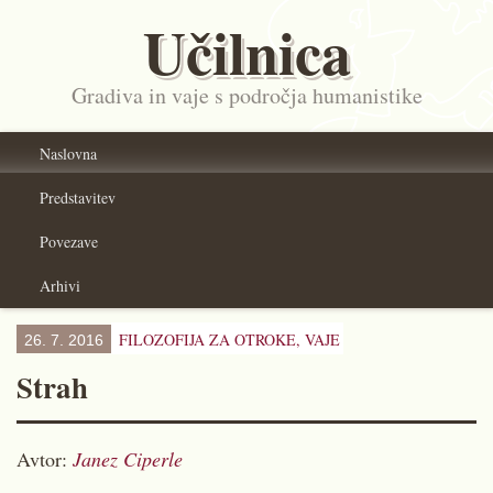
Učilnica
Gradiva in vaje s področja humanistike
Naslovna
Predstavitev
Povezave
Arhivi
FILOZOFIJA ZA OTROKE,
VAJE
26. 7. 2016
Strah
Avtor:
Janez Ciperle