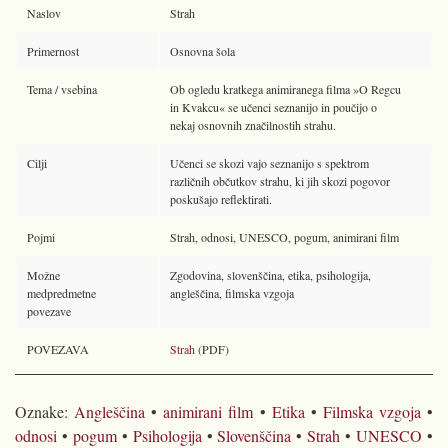
Naslov
Strah
Primernost
Osnovna šola
Tema / vsebina
Ob ogledu kratkega animiranega filma »O Regcu
in Kvakcu« se učenci seznanijo in poučijo o
nekaj osnovnih značilnostih strahu.
Cilji
Učenci se skozi vajo seznanijo s spektrom
različnih občutkov strahu, ki jih skozi pogovor
poskušajo reflektirati.
Pojmi
Strah, odnosi, UNESCO, pogum, animirani film
Možne
Zgodovina, slovenščina, etika, psihologija,
medpredmetne
angleščina, filmska vzgoja
povezave
POVEZAVA
Strah
(PDF)
Oznake:
Angleščina
•
animirani film
•
Etika
•
Filmska vzgoja
•
odnosi
•
pogum
•
Psihologija
•
Slovenščina
•
Strah
•
UNESCO
•