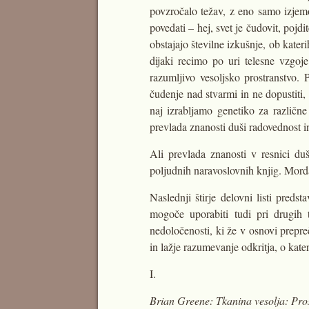
povzročalo težav, z eno samo izjem
povedati – hej, svet je čudovit, pojd
obstajajo številne izkušnje, ob kate
dijaki recimo po uri telesne vzgoj
razumljivo vesoljsko prostranstvo.
čudenje nad stvarmi in ne dopustiti
naj izrabljamo genetiko za različn
prevlada znanosti duši radovednost in
Ali prevlada znanosti v resnici du
poljudnih naravoslovnih knjig. Morda
Naslednji štirje delovni listi predst
mogoče uporabiti tudi pri drugih
nedoločenosti, ki že v osnovi prepr
in lažje razumevanje odkritja, o kater
I.
Brian Greene: Tkanina vesolja: Prost