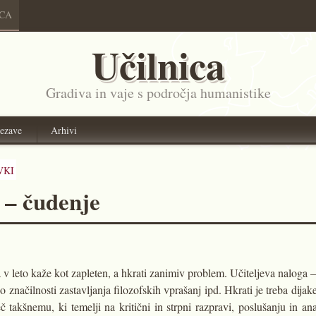
ICA
Učilnica
Gradiva in vaje s področja humanistike
ezave
Arhivi
VKI
o – čudenje
ta v leto kaže kot zapleten, a hkrati zanimiv problem. Učiteljeva naloga 
so značilnosti zastavljanja filozofskih vprašanj ipd. Hkrati je treba dija
 takšnemu, ki temelji na kritični in strpni razpravi, poslušanju in an