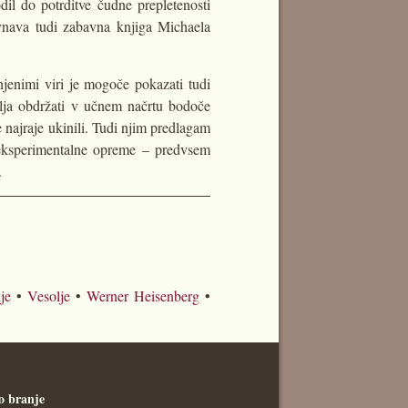
il do potrditve čudne prepletenosti
avnava tudi zabavna knjiga Michaela
njenimi viri je mogoče pokazati tudi
elja obdržati v učnem načrtu bodoče
 najraje ukinili. Tudi njim predlagam
e eksperimentalne opreme – predvsem
.
je
•
Vesolje
•
Werner Heisenberg
•
o branje