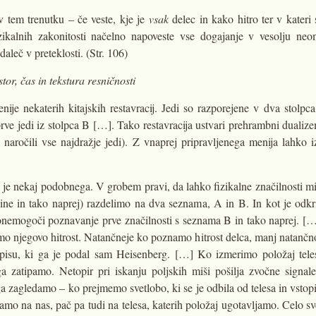
v tem trenutku – če veste, kje je
vsak
delec in kako hitro ter v kateri 
ikalnih zakonitosti načelno napoveste vse dogajanje v vesolju ne
aleč v preteklosti. (Str. 106)
or, čas in tekstura resničnosti
ije nekaterih kitajskih restavracij. Jedi so razporejene v dva stolpc
rve jedi iz stolpca B […]. Tako restavracija ustvari prehrambni duali
 naročili vse najdražje jedi). Z vnaprej pripravljenega menija lahko 
je nekaj podobnega. V grobem pravi, da lahko fizikalne značilnosti mi
oličine in tako naprej) razdelimo na dva seznama, A in B. In kot je o
 onemogoči poznavanje prve značilnosti s seznama B in tako naprej. 
o njegovo hitrost. Natančneje ko poznamo hitrost delca, manj natančn
pisu, ki ga je podal sam Heisenberg. […] Ko izmerimo položaj tele
a zatipamo. Netopir pri iskanju poljskih miši pošilja zvočne signale
ga zagledamo – ko prejmemo svetlobo, ki se je odbila od telesa in vstopi
mo na nas, pač pa tudi na telesa, katerih položaj ugotavljamo. Celo svet