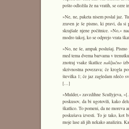
pošto odložila že na vratih, se ozre i
»Ne, ne, paketa nisem poslal jaz. Tu
zraven je še pismo, ki pravi, da si 
skrajšale njene počitnice. »No,« na
modro takoj, ko se odprejo vrata škat
»No, ne še, ampak poslušaj. Pismo 
med tema dvema barvama v trenutku, k
znotraj vsake škatlice
naključno
izb
skrivnostna povezava; če krogla pos
številka 1; če jaz zagledam rdečo sve
[…]
»Mulder,« zavzdihne Scullyjeva, »[…]
poskusov, da bi ugotovili, kako del
škatlico. To pomeni, da ne moreva an
poskušava izvesti. To je tako, kot b
moje lase ali jih nekako analizira. 