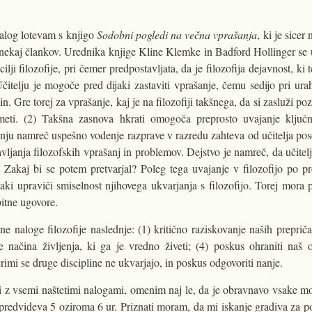
nalog lotevam s knjigo
Sodobni pogledi na večna vprašanja
, ki je sice
nekaj člankov. Urednika knjige Kline Klemke in Badford Hollinger se uv
ilji filozofije, pri čemer predpostavljata, da je filozofija dejavnost, ki 
čitelju je mogoče pred dijaki zastaviti vprašanje, čemu sedijo pri ura
 Gre torej za vprašanje, kaj je na filozofiji takšnega, da si zasluži poz
ti. (2) Takšna zasnova hkrati omogoča preprosto uvajanje ključne
ju namreč uspešno vodenje razprave v razredu zahteva od učitelja pos
vljanja filozofskih vprašanj in problemov. Dejstvo je namreč, da učitelj
 Zakaj bi se potem pretvarjal? Poleg tega uvajanje v filozofijo po p
ki upraviči smiselnost njihovega ukvarjanja s filozofijo. Torej mora po
bitne ugovore.
naloge filozofije naslednje: (1) kritično raziskovanje naših prepričanj
 načina življenja, ki ga je vredno živeti; (4) poskus ohraniti naš
erimi se druge discipline ne ukvarjajo, in poskus odgovoriti nanje.
z vsemi naštetimi nalogami, omenim naj le, da je obravnavo vsake mog
predvideva 5 oziroma 6 ur. Priznati moram, da mi iskanje gradiva za pog