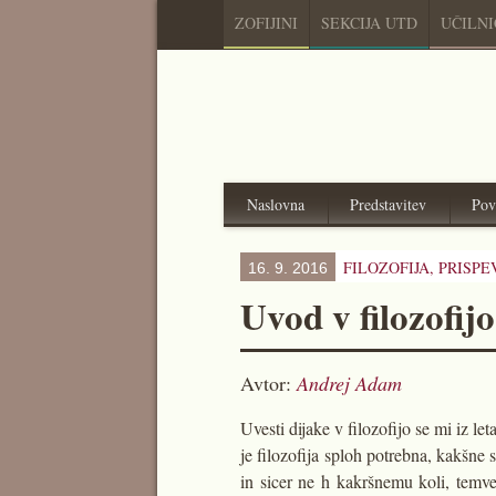
ZOFIJINI
SEKCIJA UTD
UČILN
Naslovna
Predstavitev
Pov
FILOZOFIJA,
PRISPE
16. 9. 2016
Uvod v filozofij
Avtor:
Andrej Adam
Uvesti dijake v filozofijo se mi iz le
je filozofija sploh potrebna, kakšne 
in sicer ne h kakršnemu koli, temveč