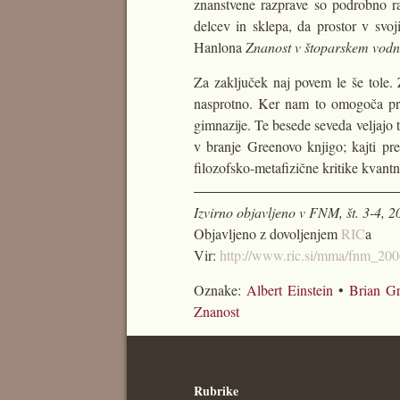
znanstvene razprave so podrobno ra
delcev in sklepa, da prostor v svo
Hanlona
Znanost v štoparskem vodni
Za zaključek naj povem le še tole. 
nasprotno. Ker nam to omogoča prav
gimnazije. Te besede seveda veljajo 
v branje Greenovo knjigo; kajti pr
filozofsko-metafizične kritike kvant
Izvirno objavljeno v FNM, št. 3-4, 2
Objavljeno z dovoljenjem
RIC
a
Vir:
http://www.ric.si/mma/fnm_20
Oznake:
Albert Einstein
•
Brian G
Znanost
Rubrike