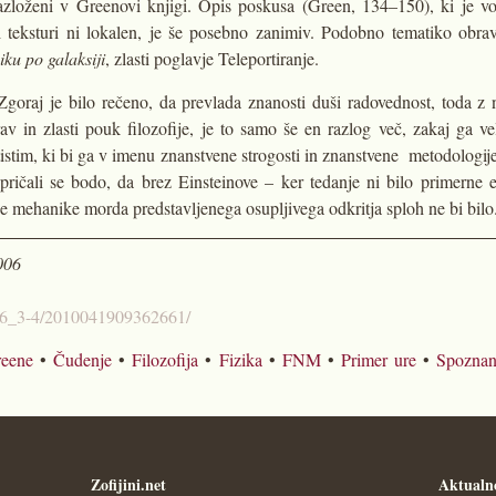
zloženi v Greenovi knjigi. Opis poskusa (Green, 134–150), ki je vod
ji teksturi ni lokalen, je še posebno zanimiv. Podobno tematiko obr
ku po galaksiji
, zlasti poglavje Teleportiranje.
Zgoraj je bilo rečeno, da prevlada znanosti duši radovednost, toda z 
 in zlasti pouk filozofije, je to samo še en razlog več, zakaj ga v
tistim, ki bi ga v imenu znanstvene strogosti in znanstvene metodologije
epričali se bodo, da brez Einsteinove – ker tedanje ni bilo primern
ne mehanike morda predstavljenega osupljivega odkritja sploh ne bi bilo
006
06_3-4/2010041909362661/
reene
•
Čudenje
•
Filozofija
•
Fizika
•
FNM
•
Primer ure
•
Spoznan
Zofijini.net
Aktualn