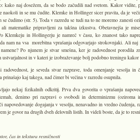
o: kako naj dosežem, da se bodo začudili nad svetom. Kakor vidite, p
ite naokoli in se mu čudite. Klemke in Hollinger sicer pravita, da je več
rih se čudimo (str. 5). Toda v razredu se tudi na to ne moremo zanesti 
e ali matematike pripravljeni za takšna izkustva. Obetavnejša je mis
 Po Klemkeju in Hollingerju je namreč v času, ko znanost tako nap
, da nam na vsa morebitna vprašanja odgovarjajo strokovnjaki. Ali n
e namene? Po njunem je stvar smešna, ker je radovednost porodila zn
 ustvarjalnost in v kateri je izobraževanje bolj podobno treningu kakor 
ši radovednost, je seveda stvar razprave, toda omenjanje vesolja in 
 prinašajo kaj takega, nad čimer bi večina v razredu osupnila.
avljajo nekaj fizikalnih odkritij. Prva dva govorita o vprašanju napove
 temah, denimo pri razpravi o svobodi in determinizmu (oziroma i
eči napovedovanje dogajanja v vesolju, nenavadno in vredno čudenja, ra
em je govor na drugih dveh delovnih listih. In videli boste, da je to resn
or, čas in tekstura resničnosti