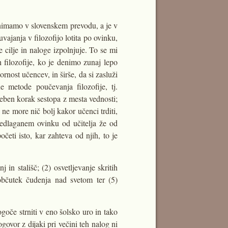
r nimamo v slovenskem prevodu, a je v
ajanja v filozofijo lotita po ovinku,
te cilje in naloge izpolnjuje. To se mi
h filozofije, ko je denimo zunaj lepo
ornost učencev, in širše, da si zasluži
 metode poučevanja filozofije, tj.
eben korak sestopa z mesta vednosti;
 ne more nič bolj kakor učenci trditi,
redlaganem ovinku od učitelja že od
četi isto, kar zahteva od njih, to je
 in stališč; (2) osvetljevanje skritih
 občutek čudenja nad svetom ter (5)
oče strniti v eno šolsko uro in tako
ovor z dijaki pri večini teh nalog ni