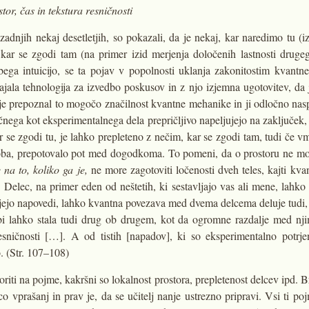
or, čas in tekstura resničnosti
 zadnjih nekaj desetletjih, so pokazali, da je nekaj, kar naredimo tu (
kar se zgodi tam (na primer izid merjenja določenih lastnosti druge
ega intuicijo, se ta pojav v popolnosti uklanja zakonitostim kvant
jala tehnologija za izvedbo poskusov in z njo izjemna ugotovitev, da j
 je prepoznal to mogočo značilnost kvantne mehanike in ji odločno nasp
ičnega kot eksperimentalnega dela prepričljivo napeljujejo na zaključek
 se zgodi tu, je lahko prepleteno z nečim, kar se zgodi tam, tudi če vm
etloba, prepotovalo pot med dogodkoma. To pomeni, da o prostoru ne mo
 na to, koliko ga je,
ne more zagotoviti ločenosti dveh teles, kajti kv
Delec, na primer eden od neštetih, ki sestavljajo vas ali mene, lahko 
trjujejo napovedi, lahko kvantna povezava med dvema delcema deluje tudi,
 bi lahko stala tudi drug ob drugem, kot da ogromne razdalje med nj
ničnosti […]. A od tistih [napadov], ki so eksperimentalno potrje
o. (Str. 107–108)
ti na pojme, kakršni so lokalnost prostora, prepletenost delcev ipd. B
 vprašanj in prav je, da se učitelj nanje ustrezno pripravi. Vsi ti poj