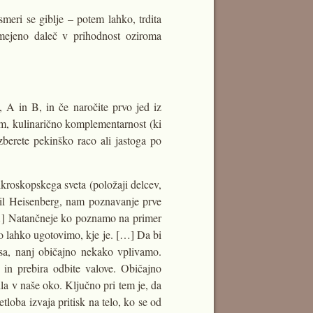
smeri se giblje – potem lahko, trdita
omejeno daleč v prihodnost oziroma
a, A in B, in če naročite prvo jed iz
zem, kulinarično komplementarnost (ki
izberete pekinško raco ali jastoga po
kroskopskega sveta (položaji delcev,
dkril Heisenberg, nam poznavanje prve
[…] Natančneje ko poznamo na primer
o lahko ugotovimo, kje je. […] Da bi
sa, nanj običajno nekako vplivamo.
 in prebira odbite valove. Običajno
la v naše oko. Ključno pri tem je, da
loba izvaja pritisk na telo, ko se od