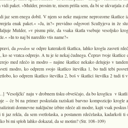
n vidi paket. »Mulder, prosim te, nisem prišla sem, da bi se ukvarjala z d
di jaz sem enega dobil. V njem so neke majcene neprozorne škatlice iz
prejela enak paket.« »Ja, in?« previdno odgovori Scullyjeva in že slu
daljuje Mulder, »v pismu piše, da vsaka škatla vsebuje vesoljsko krogl
le.« »In to naj bi naredilo vtis name?«
pravi, da
preden
se odpre katerakoli škatlica, lahko krogla zasveti rd
o se vratca odprejo. A tu je še nekaj čudnega. Čeprav tvoje škatlice 
erejo med rdečo in modro – najine škatlice nekako delujejo v tandem
veti modro, ko odprem svojo škatlico številka 1, bo tudi tebi posve
tlobo, ko odprem škatlico številka 2, boš v škatlici številka 2 tudi ti 
 ‘Vesoljčki’ naju v drobnem tisku obveščajo, da bo kroglica v škatli 
uje – če bi na primer poskušala raziskati barvno kompozicijo krogle 
alizirati domnevne naključne izbire rdeče ali modre, kajti vsak poskus 
i ti jaz rekla, da sem svetlolaska, a postanem rdečelaska, kadarkoli ti
Kako bi mi sploh lahko dokazal, da se motim? (Str. 108–109)