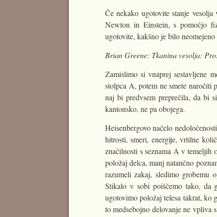
Če nekako ugotovite stanje vesolja 
Newton in Einstein, s pomočjo fiz
ugotovite, kakšno je bilo neomejeno d
Brian Greene: Tkanina vesolja: Prost
Zamislimo si vnaprej sestavljene men
stolpca A, potem ne smete naročiti p
naj bi predvsem preprečila, da bi si
kantonsko, ne pa obojega.
Heisenbergovo načelo nedoločenosti 
hitrosti, smeri, energije, vrtilne k
značilnosti s seznama A v temeljih
položaj delca, manj natančno poznam
razumeli zakaj, sledimo grobemu o
Stikalo v sobi poiščemo tako, da g
ugotovimo položaj telesa takrat, ko 
to medsebojno delovanje ne vpliva sa