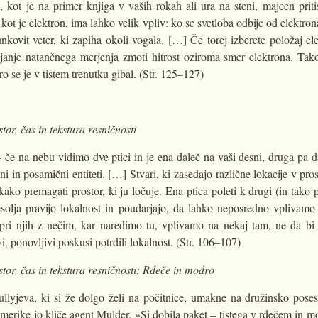
h, kot je na primer knjiga v vaših rokah ali ura na steni, majcen pri
ot je elektron, ima lahko velik vpliv: ko se svetloba odbije od elektro
nkovit veter, ki zapiha okoli vogala. […] Če torej izberete položaj el
ejanje natančnega merjenja zmoti hitrost oziroma smer elektrona. Tako
ro se je v tistem trenutku gibal. (Str. 125–127)
or, čas in tekstura resničnosti
e na nebu vidimo dve ptici in je ena daleč na vaši desni, druga pa da
in posamični entiteti. […] Stvari, ki zasedajo različne lokacije v prost
ako premagati prostor, ki ju ločuje. Ena ptica poleti k drugi (in tako 
esolja pravijo lokalnost in poudarjajo, da lahko neposredno vplivamo l
j pri njih z nečim, kar naredimo tu, vplivamo na nekaj tam, ne da b
ivi, ponovljivi poskusi potrdili lokalnost. (Str. 106–107)
tor, čas in tekstura resničnosti: Rdeče in modro
ullyjeva, ki si že dolgo želi na počitnice, umakne na družinsko pose
Amerike jo kliče agent Mulder. »Si dobila paket – tistega v rdečem in m