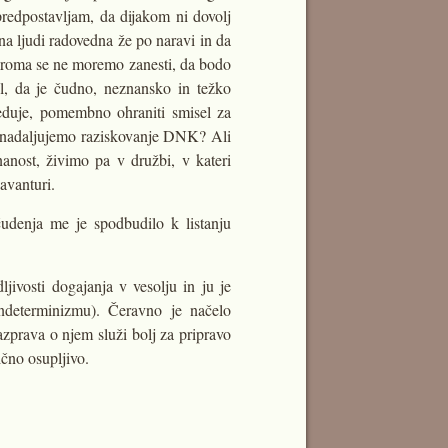
redpostavljam, da dijakom ni dovolj
ina ljudi radovedna že po naravi in da
oziroma se ne moremo zanesti, da bodo
el, da je čudno, neznansko in težko
reduje, pomembno ohraniti smisel za
aj nadaljujemo raziskovanje DNK? Ali
anost, živimo pa v družbi, v kateri
avanturi.
čudenja me je spodbudilo k listanju
dljivosti dogajanja v vesolju in ju je
ndeterminizmu). Čeravno je načelo
zprava o njem služi bolj za pripravo
ično osupljivo.