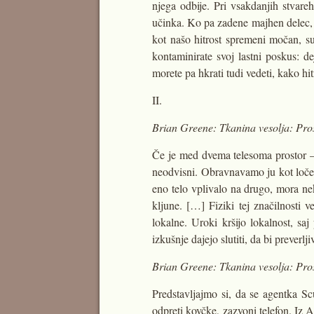
njega odbije. Pri vsakdanjih stvare
učinka. Ko pa zadene majhen delec, k
kot našo hitrost spremeni močan, su
kontaminirate svoj lastni poskus: d
morete pa hkrati tudi vedeti, kako hit
II.
Brian Greene: Tkanina vesolja: Prost
Če je med dvema telesoma prostor – č
neodvisni. Obravnavamo ju kot ločeni 
eno telo vplivalo na drugo, mora nek
kljune. […] Fiziki tej značilnosti v
lokalne. Uroki kršijo lokalnost, sa
izkušnje dajejo slutiti, da bi preverlj
Brian Greene: Tkanina vesolja: Pros
Predstavljajmo si, da se agentka Sc
odpreti kovčke, zazvoni telefon. Iz 