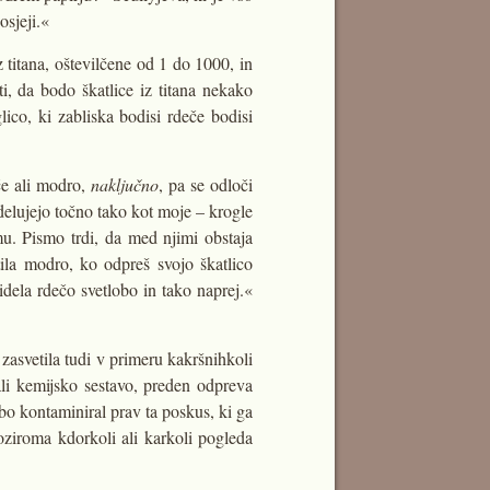
osjeji.«
 titana, oštevilčene od 1 do 1000, in
ti, da bodo škatlice iz titana nekako
ico, ki zabliska bodisi rdeče bodisi
eče ali modro,
naključno
, pa se odloči
delujejo točno tako kot moje – krogle
u. Pismo trdi, da med njimi obstaja
tila modro, ko odpreš svojo škatlico
videla rdečo svetlobo in tako naprej.«
zasvetila tudi v primeru kakršnihkoli
ali kemijsko sestavo, preden odpreva
bo kontaminiral prav ta poskus, ki ga
 oziroma kdorkoli ali karkoli pogleda