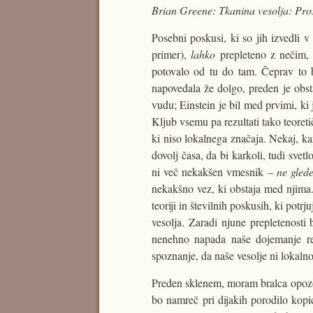
Brian Greene: Tkanina vesolja: Prost
Posebni poskusi, ki so jih izvedli v
primer),
lahko
prepleteno z nečim, 
potovalo od tu do tam. Čeprav to b
napovedala že dolgo, preden je obsta
vudu; Einstein je bil med prvimi, ki
Kljub vsemu pa rezultati tako teoret
ki niso lokalnega značaja. Nekaj, kar
dovolj časa, da bi karkoli, tudi sv
ni več nekakšen vmesnik –
ne glede
nekakšno vez, ki obstaja med njima. 
teoriji in številnih poskusih, ki po
vesolja. Zaradi njune prepletenosti
nenehno napada naše dojemanje res
spoznanje, da naše vesolje ni lokaln
Preden sklenem, moram bralca opozori
bo namreč pri dijakih porodilo kopico