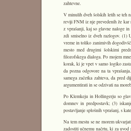
zahtevne.
V minulih dveh šolskih letih se teh 
reviji FNM iz nje prevedenih že kar 
z vprašanji, kaj so glavne naloge in c
zdi smiselno iz dveh razlogov. (1) U
vreme in toliko zanimivih dogodivščin.
mesto med drugimi šolskimi predme
filozofskega dialoga. Po mojem mnen
korak, ki je vpet v samo logiko zasta
da pozna odgovore na ta vprašanja.
samega začetka zahteva, da pred dija
argumentirati in se odzivati na more
Po Klemkeju in Hollingerju so glavne 
domnev in predpostavk; (3) iskanje
postavljanje splošnih vprašanj, s kat
Na tem mestu se ne morem ukvarjati 
zadostiti učnemu načrtu, ki za uvod 