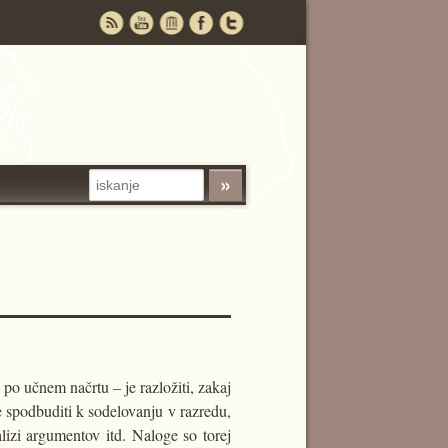
– po učnem načrtu – je razložiti, zakaj
ke spodbuditi k sodelovanju v razredu,
alizi argumentov itd. Naloge so torej