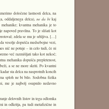
izmerimo določene lastnosti delca, na
ga, oddaljenega delca),
ne da bi
kaj
ne mehanike; kvantna mehanika je to
e napoved pravilna. To je slišati kot
rotoval; zdela se mu je srhljiva. […]
, da vesolje dopušča medsebojne vezi,
es nič ne potuje – in celo tudi, če ni
remo več razmišljati tako kot nekoč;
antna mehanika dopušča prepletenost,
beži, a se ne more skriti. Po kvantni
 kadar sta delca na nasprotnih koncih
ima sploh ne bi bilo. Sodobna fizika
ni, me je najbolj osupnilo nedavno
ranje delovnih listov in tega odlomka
mi in odkritja, pa tudi metafizične in