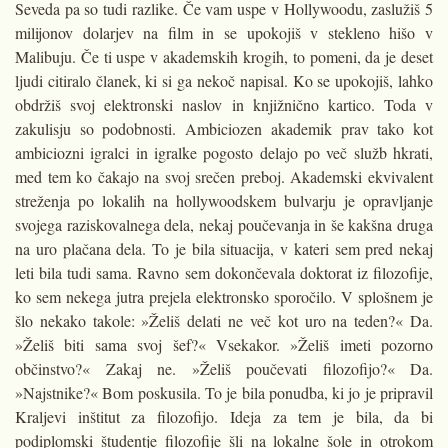
Seveda pa so tudi razlike. Če vam uspe v Hollywoodu, zaslužiš 5
milijonov dolarjev na film in se upokojiš v stekleno hišo v
Malibuju. Če ti uspe v akademskih krogih, to pomeni, da je deset
ljudi citiralo članek, ki si ga nekoč napisal. Ko se upokojiš, lahko
obdržiš svoj elektronski naslov in knjižnično kartico. Toda v
zakulisju so podobnosti. Ambiciozen akademik prav tako kot
ambiciozni igralci in igralke pogosto delajo po več služb hkrati,
med tem ko čakajo na svoj srečen preboj. Akademski ekvivalent
streženja po lokalih na hollywoodskem bulvarju je opravljanje
svojega raziskovalnega dela, nekaj poučevanja in še kakšna druga
na uro plačana dela. To je bila situacija, v kateri sem pred nekaj
leti bila tudi sama. Ravno sem dokončevala doktorat iz filozofije,
ko sem nekega jutra prejela elektronsko sporočilo. V splošnem je
šlo nekako takole: »Želiš delati ne več kot uro na teden?« Da.
»Želiš biti sama svoj šef?« Vsekakor. »Želiš imeti pozorno
občinstvo?« Zakaj ne. »Želiš poučevati filozofijo?« Da.
»Najstnike?« Bom poskusila. To je bila ponudba, ki jo je pripravil
Kraljevi inštitut za filozofijo. Ideja za tem je bila, da bi
podiplomski študentje filozofije šli na lokalne šole in otrokom