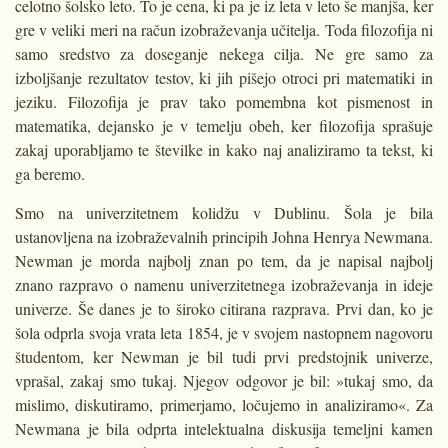
celotno šolsko leto. To je cena, ki pa je iz leta v leto še manjša, ker
gre v veliki meri na račun izobraževanja učitelja. Toda filozofija ni
samo sredstvo za doseganje nekega cilja. Ne gre samo za
izboljšanje rezultatov testov, ki jih pišejo otroci pri matematiki in
jeziku. Filozofija je prav tako pomembna kot pismenost in
matematika, dejansko je v temelju obeh, ker filozofija sprašuje
zakaj uporabljamo te številke in kako naj analiziramo ta tekst, ki
ga beremo.
Smo na univerzitetnem kolidžu v Dublinu. Šola je bila
ustanovljena na izobraževalnih principih Johna Henrya Newmana.
Newman je morda najbolj znan po tem, da je napisal najbolj
znano razpravo o namenu univerzitetnega izobraževanja in ideje
univerze. Še danes je to široko citirana razprava. Prvi dan, ko je
šola odprla svoja vrata leta 1854, je v svojem nastopnem nagovoru
študentom, ker Newman je bil tudi prvi predstojnik univerze,
vprašal, zakaj smo tukaj. Njegov odgovor je bil: »tukaj smo, da
mislimo, diskutiramo, primerjamo, ločujemo in analiziramo«. Za
Newmana je bila odprta intelektualna diskusija temeljni kamen