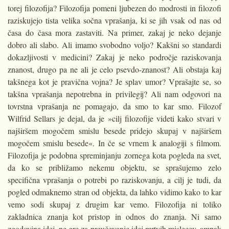
torej filozofija? Filozofija pomeni ljubezen do modrosti in filozofi
raziskujejo tista velika sočna vprašanja, ki se jih vsak od nas od
časa do časa mora zastaviti. Na primer, zakaj je neko dejanje
dobro ali slabo. Ali imamo svobodno voljo? Kakšni so standardi
dokazljivosti v medicini? Zakaj je neko področje raziskovanja
znanost, drugo pa ne ali je celo psevdo-znanost? Ali obstaja kaj
takšnega kot je pravična vojna? Je splav umor? Vprašajte se, so
takšna vprašanja nepotrebna in privilegij? Ali nam odgovori na
tovrstna vprašanja ne pomagajo, da smo to kar smo. Filozof
Wilfrid Sellars je dejal, da je »cilj filozofije videti kako stvari v
najširšem mogočem smislu besede pridejo skupaj v najširšem
mogočem smislu besede«. In če se vrnem k analogiji s filmom.
Filozofija je podobna spreminjanju zornega kota pogleda na svet,
da ko se približamo nekemu objektu, se sprašujemo zelo
specifična vprašanja o potrebi po raziskovanju, a cilj je tudi, da
pogled odmaknemo stran od objekta, da lahko vidimo kako to kar
vemo sodi skupaj z drugim kar vemo. Filozofija ni toliko
zakladnica znanja kot pristop in odnos do znanja. Ni samo
zgodovina idej, ne gre za preučevanje idej mrtvih mislecev, ampak