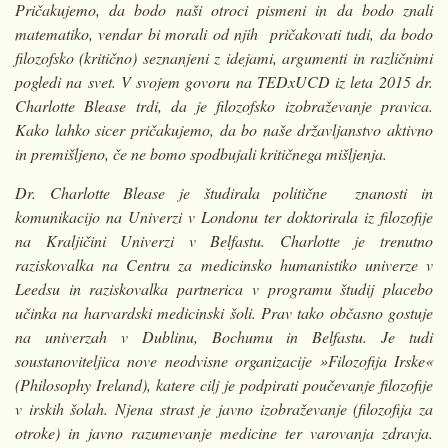
Pričakujemo, da bodo naši otroci pismeni in da bodo znali
matematiko, vendar bi morali od njih pričakovati tudi, da bodo
filozofsko (kritično) seznanjeni z idejami, argumenti in različnimi
pogledi na svet. V svojem govoru na TEDxUCD iz leta 2015 dr.
Charlotte Blease trdi, da je filozofsko izobraževanje pravica.
Kako lahko sicer pričakujemo, da bo naše državljanstvo aktivno
in premišljeno, če ne bomo spodbujali kritičnega mišljenja.
Dr. Charlotte Blease je študirala politične znanosti in
komunikacijo na Univerzi v Londonu ter doktorirala iz filozofije
na Kraljičini Univerzi v Belfastu. Charlotte je trenutno
raziskovalka na Centru za medicinsko humanistiko univerze v
Leedsu in raziskovalka partnerica v programu študij placebo
učinka na harvardski medicinski šoli. Prav tako občasno gostuje
na univerzah v Dublinu, Bochumu in Belfastu. Je tudi
soustanoviteljica nove neodvisne organizacije »Filozofija Irske«
(Philosophy Ireland), katere cilj je podpirati poučevanje filozofije
v irskih šolah. Njena strast je javno izobraževanje (filozofija za
otroke) in javno razumevanje medicine ter varovanja zdravja.