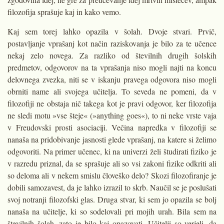
filozofija sprašuje kaj in kako vemo.
Kaj sem torej lahko opazila v šolah. Dvoje stvari. Prvič,
postavljanje vprašanj kot način raziskovanja je bilo za te učence
nekaj zelo novega. Za razliko od številnih drugih šolskih
predmetov, odgovorov na ta vprašanja niso mogli najti na koncu
delovnega zvezka, niti se v iskanju pravega odgovora niso mogli
obrniti name ali svojega učitelja. To seveda ne pomeni, da v
filozofiji ne obstaja nič takega kot je pravi odgovor, ker filozofija
ne sledi motu »vse šteje« (»anything goes«), to ni neke vrste vaja
v Freudovski prosti asociaciji. Večina napredka v filozofiji se
nanaša na pridobivanje jasnosti glede vprašanj, na katere si želimo
odgovoriti. Na primer učenec, ki na univerzi želi študirati fiziko je
v razredu priznal, da se sprašuje ali so vsi zakoni fizike odkriti ali
so deloma ali v nekem smislu človeško delo? Skozi filozofiranje je
dobili samozavest, da je lahko izrazil to skrb. Naučil se je poslušati
svoj notranji filozofski glas. Druga stvar, ki sem jo opazila se bolj
nanaša na učitelje, ki so sodelovali pri mojih urah. Bila sem na
številnih šolah, zato je bilo kaj opazovati. Učitelji so verjeli, da