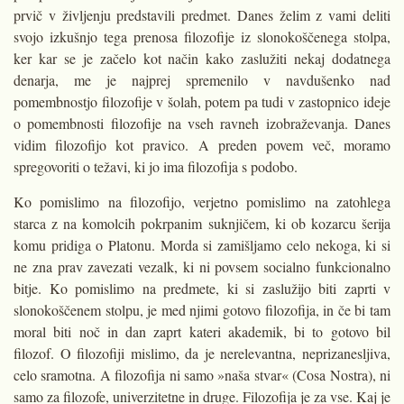
prvič v življenju predstavili predmet. Danes želim z vami deliti
svojo izkušnjo tega prenosa filozofije iz slonokoščenega stolpa,
ker kar se je začelo kot način kako zaslužiti nekaj dodatnega
denarja, me je najprej spremenilo v navdušenko nad
pomembnostjo filozofije v šolah, potem pa tudi v zastopnico ideje
o pomembnosti filozofije na vseh ravneh izobraževanja. Danes
vidim filozofijo kot pravico. A preden povem več, moramo
spregovoriti o težavi, ki jo ima filozofija s podobo.
Ko pomislimo na filozofijo, verjetno pomislimo na zatohlega
starca z na komolcih pokrpanim suknjičem, ki ob kozarcu šerija
komu pridiga o Platonu. Morda si zamišljamo celo nekoga, ki si
ne zna prav zavezati vezalk, ki ni povsem socialno funkcionalno
bitje. Ko pomislimo na predmete, ki si zaslužijo biti zaprti v
slonokoščenem stolpu, je med njimi gotovo filozofija, in če bi tam
moral biti noč in dan zaprt kateri akademik, bi to gotovo bil
filozof. O filozofiji mislimo, da je nerelevantna, neprizanesljiva,
celo sramotna. A filozofija ni samo »naša stvar« (Cosa Nostra), ni
samo za filozofe, univerzitetne in druge. Filozofija je za vse. Kaj je