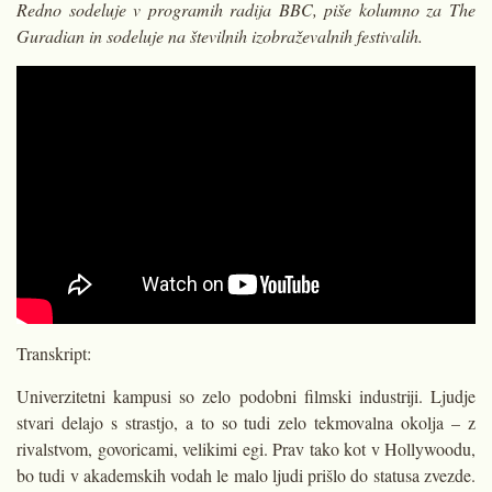
Redno sodeluje v programih radija BBC, piše kolumno za The
Guradian in sodeluje na številnih izobraževalnih festivalih.
Transkript:
Univerzitetni kampusi so zelo podobni filmski industriji. Ljudje
stvari delajo s strastjo, a to so tudi zelo tekmovalna okolja – z
rivalstvom, govoricami, velikimi egi. Prav tako kot v Hollywoodu,
bo tudi v akademskih vodah le malo ljudi prišlo do statusa zvezde.