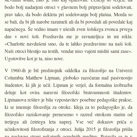
bodo bolj nadarjeni otroci v glavnem bolj pripravljeni sodelovati,
prav tako, da bodo dekleta pri sodelovanju bolj plašna. Morda so
se bali, da bi jih narobe razumeli ali da bi povedali ali povedale kaj
napačnega. Še vedno imam v ušesih zven šolskega zvonca prvega
dne v novi šoli. Pozdravila me je ravnateljica in mi rekla:
»Charlotte navdušeni smo, da te lahko pozdravimo na naši šoli.
Naši otroci blestijo na testih, vendar niso vajeni misliti sami zase«.
Ugotovitve kot je ta, niso nove.
V 1960-ih je bil predstojnik oddelka za filozofijo na Univerzi
Columbia Matthew Lipman, globoko razočaran nad pasivnostjo
študentov, ki jih je učil. Lipman je verjel, da formalna izobrazba
deluje kot ovira naravni filozofski bistroumnosti študentov.
Lipmanova rešitev je bila vzpostavitev posebne pedagoške prakse,
ki se imenuje filozofija za otroke. Ideja za to pedagogiko je, da
filozofsko raziskovanje prenesemo v razred otrokom starim od
tretjega ali četrtega leta naprej. Vse več dokazov priča o
učinkovitosti filozofiranja z otroci. Julija 2015 je filozofija prišla
na naslovne strani nekaterih osrednjih medijev. Pojavila se je v