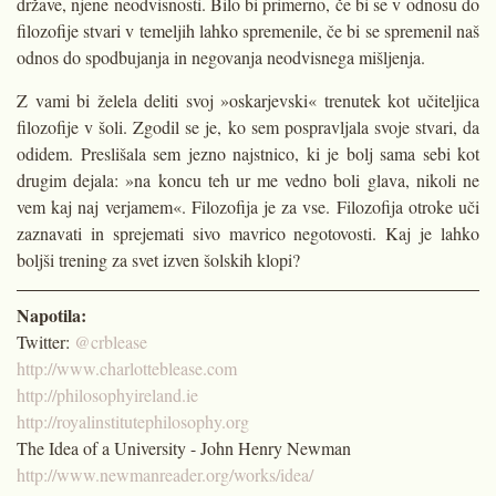
države, njene neodvisnosti. Bilo bi primerno, če bi se v odnosu do
filozofije stvari v temeljih lahko spremenile, če bi se spremenil naš
odnos do spodbujanja in negovanja neodvisnega mišljenja.
Z vami bi želela deliti svoj »oskarjevski« trenutek kot učiteljica
filozofije v šoli. Zgodil se je, ko sem pospravljala svoje stvari, da
odidem. Preslišala sem jezno najstnico, ki je bolj sama sebi kot
drugim dejala: »na koncu teh ur me vedno boli glava, nikoli ne
vem kaj naj verjamem«. Filozofija je za vse. Filozofija otroke uči
zaznavati in sprejemati sivo mavrico negotovosti. Kaj je lahko
boljši trening za svet izven šolskih klopi?
Napotila:
Twitter:
@crblease
http://www.charlotteblease.com
http://philosophyireland.ie
http://royalinstitutephilosophy.org
The Idea of a University - John Henry Newman
http://www.newmanreader.org/works/idea/