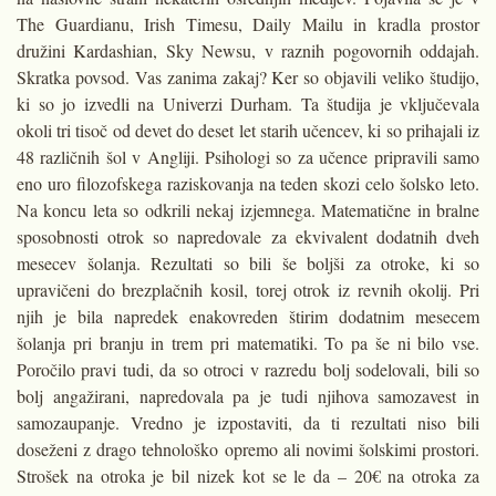
The Guardianu, Irish Timesu, Daily Mailu in kradla prostor
družini Kardashian, Sky Newsu, v raznih pogovornih oddajah.
Skratka povsod. Vas zanima zakaj? Ker so objavili veliko študijo,
ki so jo izvedli na Univerzi Durham. Ta študija je vključevala
okoli tri tisoč od devet do deset let starih učencev, ki so prihajali iz
48 različnih šol v Angliji. Psihologi so za učence pripravili samo
eno uro filozofskega raziskovanja na teden skozi celo šolsko leto.
Na koncu leta so odkrili nekaj izjemnega. Matematične in bralne
sposobnosti otrok so napredovale za ekvivalent dodatnih dveh
mesecev šolanja. Rezultati so bili še boljši za otroke, ki so
upravičeni do brezplačnih kosil, torej otrok iz revnih okolij. Pri
njih je bila napredek enakovreden štirim dodatnim mesecem
šolanja pri branju in trem pri matematiki. To pa še ni bilo vse.
Poročilo pravi tudi, da so otroci v razredu bolj sodelovali, bili so
bolj angažirani, napredovala pa je tudi njihova samozavest in
samozaupanje. Vredno je izpostaviti, da ti rezultati niso bili
doseženi z drago tehnološko opremo ali novimi šolskimi prostori.
Strošek na otroka je bil nizek kot se le da – 20€ na otroka za