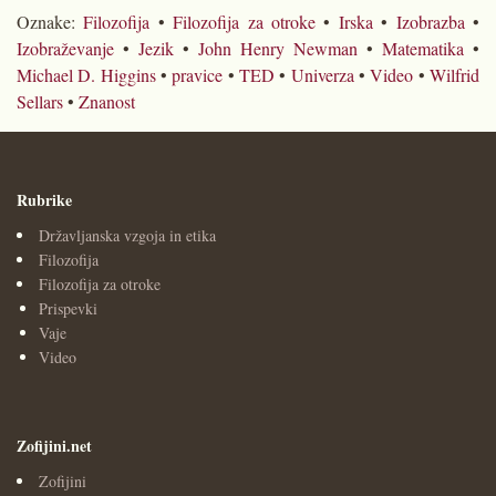
Oznake:
Filozofija
•
Filozofija za otroke
•
Irska
•
Izobrazba
•
Izobraževanje
•
Jezik
•
John Henry Newman
•
Matematika
•
Michael D. Higgins
•
pravice
•
TED
•
Univerza
•
Video
•
Wilfrid
Sellars
•
Znanost
Rubrike
Državljanska vzgoja in etika
Filozofija
Filozofija za otroke
Prispevki
Vaje
Video
Zofijini.net
Zofijini