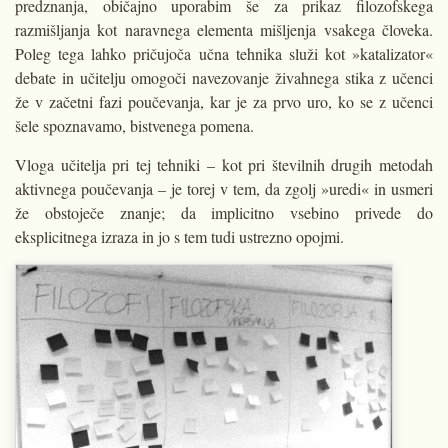
predznanja, običajno uporabim še za prikaz filozofskega
razmišljanja kot naravnega elementa mišljenja vsakega človeka.
Poleg tega lahko pričujoča učna tehnika služi kot »katalizator«
debate in učitelju omogoči navezovanje živahnega stika z učenci
že v začetni fazi poučevanja, kar je za prvo uro, ko se z učenci
šele spoznavamo, bistvenega pomena.
Vloga učitelja pri tej tehniki – kot pri številnih drugih metodah
aktivnega poučevanja – je torej v tem, da zgolj »uredi« in usmeri
že obstoječe znanje; da implicitno vsebino privede do
eksplicitnega izraza in jo s tem tudi ustrezno opojmi.