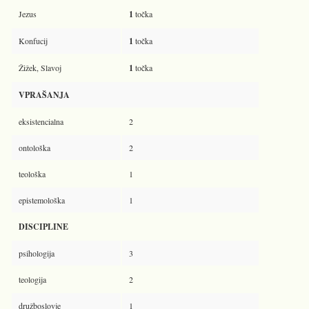
Jezus
1
točka
Konfucij
1
točka
Žižek, Slavoj
1
točka
VPRAŠANJA
eksistencialna
2
ontološka
2
teološka
1
epistemološka
1
DISCIPLINE
psihologija
3
teologija
2
družboslovje
1