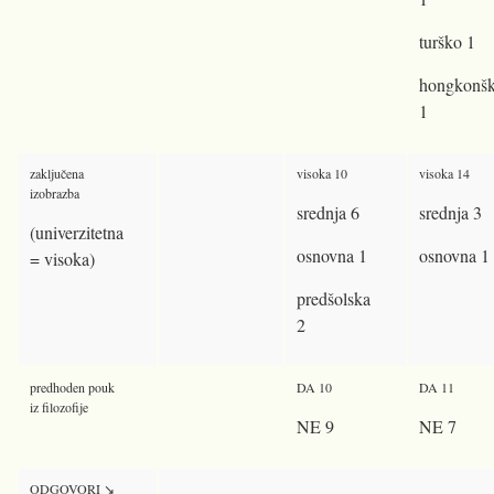
turško 1
hongkonš
1
zaključena
visoka 10
visoka 14
izobrazba
srednja 6
srednja 3
(univerzitetna
osnovna 1
osnovna 1
= visoka)
predšolska
2
predhoden pouk
DA 10
DA 11
iz filozofije
NE 9
NE 7
ODGOVORI ↘