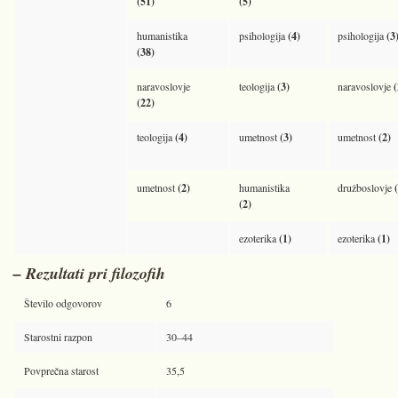
(51)
(5)
humanistika
psihologija
(4)
psihologija
(3
(38)
naravoslovje
teologija
(3)
naravoslovje
(
(22)
teologija
(4)
umetnost
(3)
umetnost
(2)
umetnost
(2)
humanistika
družboslovje
(
(2)
ezoterika
(1)
ezoterika
(1)
– Rezultati pri filozofih
Število odgovorov
6
Starostni razpon
30–44
Povprečna starost
35,5