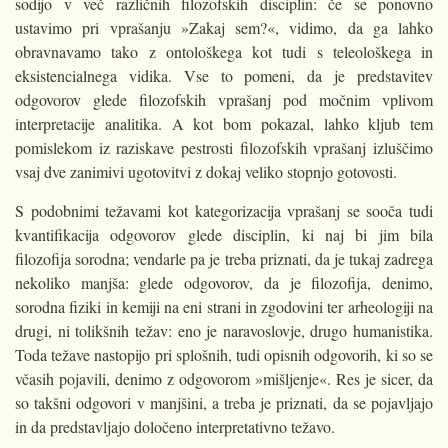
sodijo v več različnih filozofskih disciplin: če se ponovno
ustavimo pri vprašanju »Zakaj sem?«, vidimo, da ga lahko
obravnavamo tako z ontološkega kot tudi s teleološkega in
eksistencialnega vidika. Vse to pomeni, da je predstavitev
odgovorov glede filozofskih vprašanj pod močnim vplivom
interpretacije analitika. A kot bom pokazal, lahko kljub tem
pomislekom iz raziskave pestrosti filozofskih vprašanj izluščimo
vsaj dve zanimivi ugotovitvi z dokaj veliko stopnjo gotovosti.
S podobnimi težavami kot kategorizacija vprašanj se sooča tudi
kvantifikacija odgovorov glede disciplin, ki naj bi jim bila
filozofija sorodna; vendarle pa je treba priznati, da je tukaj zadrega
nekoliko manjša: glede odgovorov, da je filozofija, denimo,
sorodna fiziki in kemiji na eni strani in zgodovini ter arheologiji na
drugi, ni tolikšnih težav: eno je naravoslovje, drugo humanistika.
Toda težave nastopijo pri splošnih, tudi opisnih odgovorih, ki so se
včasih pojavili, denimo z odgovorom »mišljenje«. Res je sicer, da
so takšni odgovori v manjšini, a treba je priznati, da se pojavljajo
in da predstavljajo določeno interpretativno težavo.