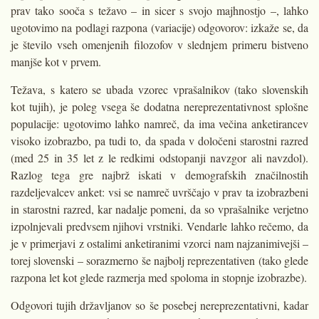
prav tako sooča s težavo – in sicer s svojo majhnostjo –, lahko
ugotovimo na podlagi razpona (variacije) odgovorov: izkaže se, da
je število vseh omenjenih filozofov v slednjem primeru bistveno
manjše kot v prvem.
Težava, s katero se ubada vzorec vprašalnikov (tako slovenskih
kot tujih), je poleg vsega še dodatna nereprezentativnost splošne
populacije: ugotovimo lahko namreč, da ima večina anketirancev
visoko izobrazbo, pa tudi to, da spada v določeni starostni razred
(med 25 in 35 let z le redkimi odstopanji navzgor ali navzdol).
Razlog tega gre najbrž iskati v demografskih značilnostih
razdeljevalcev anket: vsi se namreč uvrščajo v prav ta izobrazbeni
in starostni razred, kar nadalje pomeni, da so vprašalnike verjetno
izpolnjevali predvsem njihovi vrstniki. Vendarle lahko rečemo, da
je v primerjavi z ostalimi anketiranimi vzorci nam najzanimivejši –
torej slovenski – sorazmerno še najbolj reprezentativen (tako glede
razpona let kot glede razmerja med spoloma in stopnje izobrazbe).
Odgovori tujih državljanov so še posebej nereprezentativni, kadar