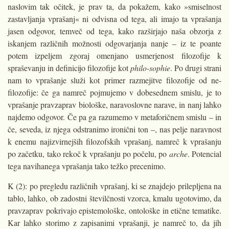
naslovim tak očitek, je prav ta, da pokažem, kako »smiselnost
zastavljanja vprašanj« ni odvisna od tega, ali imajo ta vprašanja
jasen odgovor, temveč od tega, kako razširjajo naša obzorja z
iskanjem različnih možnosti odgovarjanja nanje – iz te poante
potem izpeljem zgoraj omenjano usmerjenost filozofije k
spraševanju in definicijo filozofije kot
philo-sophie
. Po drugi strani
nam to vprašanje služi kot primer razmejitve filozofije od ne-
filozofije: če ga namreč pojmujemo v dobesednem smislu, je to
vprašanje pravzaprav biološke, naravoslovne narave, in nanj lahko
najdemo odgovor. Če pa ga razumemo v metaforičnem smislu – in
če, seveda, iz njega odstranimo ironični ton –, nas pelje naravnost
k enemu najizvirnejših filozofskih vprašanj, namreč k vprašanju
po začetku, tako rekoč k vprašanju po počelu, po
arche
. Potencial
tega navihanega vprašanja tako težko precenimo.
K (2): po pregledu različnih vprašanj, ki se znajdejo prilepljena na
tablo, lahko, ob zadostni številčnosti vzorca, kmalu ugotovimo, da
pravzaprav pokrivajo epistemološke, ontološke in etične tematike.
Kar lahko storimo z zapisanimi vprašanji, je namreč to, da jih