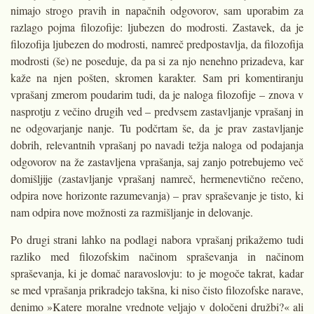
nimajo strogo pravih in napačnih odgovorov, sam uporabim za
razlago pojma filozofije: ljubezen do modrosti. Zastavek, da je
filozofija ljubezen do modrosti, namreč predpostavlja, da filozofija
modrosti (še) ne poseduje, da pa si za njo nenehno prizadeva, kar
kaže na njen pošten, skromen karakter. Sam pri komentiranju
vprašanj zmerom poudarim tudi, da je naloga filozofije – znova v
nasprotju z večino drugih ved – predvsem zastavljanje vprašanj in
ne odgovarjanje nanje. Tu podčrtam še, da je prav zastavljanje
dobrih, relevantnih vprašanj po navadi težja naloga od podajanja
odgovorov na že zastavljena vprašanja, saj zanjo potrebujemo več
domišljije (zastavljanje vprašanj namreč, hermenevtično rečeno,
odpira nove horizonte razumevanja) – prav spraševanje je tisto, ki
nam odpira nove možnosti za razmišljanje in delovanje.
Po drugi strani lahko na podlagi nabora vprašanj prikažemo tudi
razliko med filozofskim načinom spraševanja in načinom
spraševanja, ki je domač naravoslovju: to je mogoče takrat, kadar
se med vprašanja prikradejo takšna, ki niso čisto filozofske narave,
denimo »Katere moralne vrednote veljajo v določeni družbi?« ali