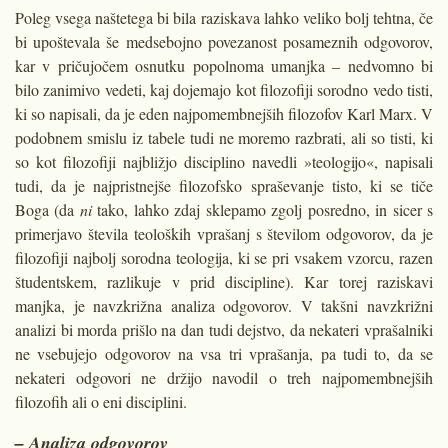
Poleg vsega naštetega bi bila raziskava lahko veliko bolj tehtna, če
bi upoštevala še medsebojno povezanost posameznih odgovorov,
kar v pričujočem osnutku popolnoma umanjka – nedvomno bi
bilo zanimivo vedeti, kaj dojemajo kot filozofiji sorodno vedo tisti,
ki so napisali, da je eden najpomembnejših filozofov Karl Marx. V
podobnem smislu iz tabele tudi ne moremo razbrati, ali so tisti, ki
so kot filozofiji najbližjo disciplino navedli »teologijo«, napisali
tudi, da je najpristnejše filozofsko spraševanje tisto, ki se tiče
Boga (da
ni
tako, lahko zdaj sklepamo zgolj posredno, in sicer s
primerjavo števila teoloških vprašanj s številom odgovorov, da je
filozofiji najbolj sorodna teologija, ki se pri vsakem vzorcu, razen
študentskem, razlikuje v prid discipline). Kar torej raziskavi
manjka, je navzkrižna analiza odgovorov. V takšni navzkrižni
analizi bi morda prišlo na dan tudi dejstvo, da nekateri vprašalniki
ne vsebujejo odgovorov na vsa tri vprašanja, pa tudi to, da se
nekateri odgovori ne držijo navodil o treh najpomembnejših
filozofih ali o eni disciplini.
– Analiza odgovorov