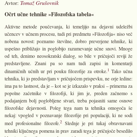
Avtor:
Tomaž Grušovnik
Očrt učne tehnike »Filozofska tabela«
Aktivne metode poučevanja, ki temeljijo na dejavni udeležbi
učencev v učnem procesu, tudi pri predmetu »Filozofija« niso več
nobena novost: poznamo številne, dobro preverjene tehnike, ki
uspešno približajo in poglobijo razumevanje učne snovi. Mnoge
od teh, denimo neosokratski dialog, so bile v pričujoči reviji že
predstavljene. Znani pa so nam tudi zapisi in komentarji
1
dinamičnih učnih ur pri pouku filozofije za otroke.
Tako učna
tehnika, ki jo predstavljam v pričujočem prispevku, ne orje ledine:
ima pa to lastnost, da je – kot se je izkazalo v praksi – primerna za
popolne začetnike v filozofiji, ki jim je, preden začnemo s
podajanjem bolj poglobljene stvari, treba pojasniti same osnove
filozofske dejavnosti. Poleg tega nam ta tehnika omogoča še
nekaj: vpogled v poznavanje filozofije pri populaciji, ki ne sodi
2
med profesionalne filozofe.
Slednje je pri tukaj obravnavani
tehniki ključnega pomena in prav zaradi tega je pričujoče besedilo