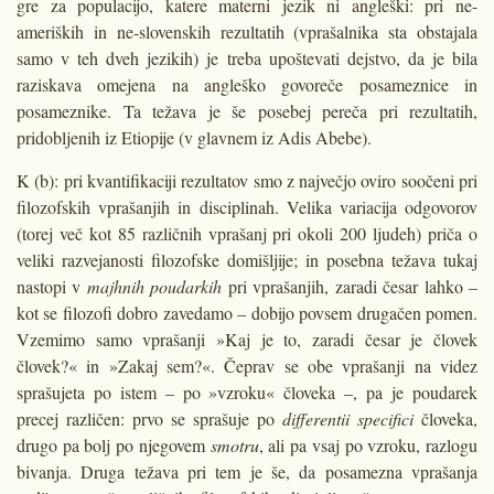
gre za populacijo, katere materni jezik ni angleški: pri ne-
ameriških in ne-slovenskih rezultatih (vprašalnika sta obstajala
samo v teh dveh jezikih) je treba upoštevati dejstvo, da je bila
raziskava omejena na angleško govoreče posameznice in
posameznike. Ta težava je še posebej pereča pri rezultatih,
pridobljenih iz Etiopije (v glavnem iz Adis Abebe).
K (b): pri kvantifikaciji rezultatov smo z največjo oviro soočeni pri
filozofskih vprašanjih in disciplinah. Velika variacija odgovorov
(torej več kot 85 različnih vprašanj pri okoli 200 ljudeh) priča o
veliki razvejanosti filozofske domišljije; in posebna težava tukaj
nastopi v
majhnih poudarkih
pri vprašanjih, zaradi česar lahko –
kot se filozofi dobro zavedamo – dobijo povsem drugačen pomen.
Vzemimo samo vprašanji »Kaj je to, zaradi česar je človek
človek?« in »Zakaj sem?«. Čeprav se obe vprašanji na videz
sprašujeta po istem – po »vzroku« človeka –, pa je poudarek
precej različen: prvo se sprašuje po
differentii specifici
človeka,
drugo pa bolj po njegovem
smotru
, ali pa vsaj po vzroku, razlogu
bivanja. Druga težava pri tem je še, da posamezna vprašanja