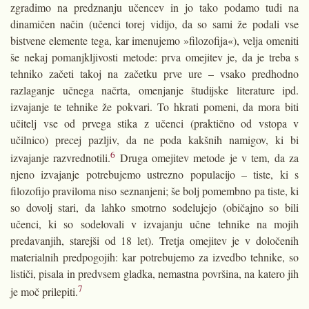
zgradimo na predznanju učencev in jo tako podamo tudi na
dinamičen način (učenci torej vidijo, da so sami že podali vse
bistvene elemente tega, kar imenujemo »filozofija«), velja omeniti
še nekaj pomanjkljivosti metode: prva omejitev je, da je treba s
tehniko začeti takoj na začetku prve ure – vsako predhodno
razlaganje učnega načrta, omenjanje študijske literature ipd.
izvajanje te tehnike že pokvari. To hkrati pomeni, da mora biti
učitelj vse od prvega stika z učenci (praktično od vstopa v
učilnico) precej pazljiv, da ne poda kakšnih namigov, ki bi
6
izvajanje razvrednotili.
Druga omejitev metode je v tem, da za
njeno izvajanje potrebujemo ustrezno populacijo – tiste, ki s
filozofijo praviloma niso seznanjeni; še bolj pomembno pa tiste, ki
so dovolj stari, da lahko smotrno sodelujejo (običajno so bili
učenci, ki so sodelovali v izvajanju učne tehnike na mojih
predavanjih, starejši od 18 let). Tretja omejitev je v določenih
materialnih predpogojih: kar potrebujemo za izvedbo tehnike, so
lističi, pisala in predvsem gladka, nemastna površina, na katero jih
7
je moč prilepiti.