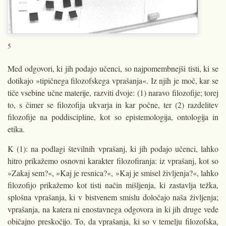
5
Med odgovori, ki jih podajo učenci, so najpomembnejši tisti, ki se
dotikajo »tipičnega filozofskega vprašanja«. Iz njih je moč, kar se
tiče vsebine učne materije, razviti dvoje: (1) naravo filozofije; torej
to, s čimer se filozofija ukvarja in kar počne, ter (2) razdelitev
filozofije na poddiscipline, kot so epistemologija, ontologija in
etika.
K (1): na podlagi številnih vprašanj, ki jih podajo učenci, lahko
hitro prikažemo osnovni karakter filozofiranja: iz vprašanj, kot so
»Zakaj sem?«, »Kaj je resnica?«, »Kaj je smisel življenja?«, lahko
filozofijo prikažemo kot tisti način mišljenja, ki zastavlja težka,
splošna vprašanja, ki v bistvenem smislu določajo naša življenja;
vprašanja, na katera ni enostavnega odgovora in ki jih druge vede
običajno preskočijo. To, da vprašanja, ki so v temelju filozofska,