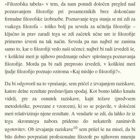
»Filozofska tabela« v tem, da nam ponudi določen pregled nad
poznavanjem filozofije pri posameznikih brez dokončane
formalne filozofske izobrazbe. Poznavanje tega stanja se mi zdi za
vsakega filozofa – toliko bolj pa seveda za učitelja filozofije –
ključno in prav zaradi tega se zdi začetek učne ure iz filozofije
primerno izvesti na tak način. Seveda pa nas najbrž ne zanima
samo to, kar o filozofiji vedo naši učenci; najbrž bi radi izvedeli še,
v kolikšni meri je njihovo predznanje odsev splošnega poznavanja
filozofije. Morda pa bi radi preprosto izvedeli, v kolikšni meri
ljudje filozofijo poznajo oziroma »Kaj mislijo o filozofiji?«.
Da bi odgovoril na to vprašanje, sem pričel z izvajanjem raziskave,
katere delne rezultate predstavljam spodaj. Kot bomo lahko kmalu
videli, gre za osnutek raziskave, kajti težave (predvsem
metodološke, povezane z vzorcem), ki so se pojavile, v določeni
meri relativizirajo njene rezultate. A vendarle se zdi, da lahko že iz
tega skromnega nabora pridemo do nekaterih zanimivih
10
ugotovitev. Ob izvajanju raziskave
sem prišel še na misel, da bi
bilo dobro povprašati profesionalne filozofe po njihovem mnenju