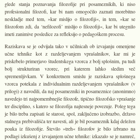
glede stanja poznavanja filozofije pri posameznikih, ki niso
profesionalni filozofi, kar bi nam omogočilo zaznati morebitno
neskladje med tem, »kar mislijo o filozofiji«, in tem, »kar se
filozofom zdi, da ‘nefilozofi’ mislijo o filozofiji«, kar bi utegnilo
imeti zanimive posledice za refleksijo o pedagoškem procesu.
Raziskava se je odvijala tako v učilnicah ob izvajanju omenjene
učne tehnike kot z razdeljevanjem vprašalnikov, kar mi je
priskrbelo primerjavo študentskega vzorca z bolj splošnim, pa tudi
bolj strukturiran vzorec, pri katerem lahko sledim več
spremenljivkam. V konkretnem smislu je raziskava splošnega
vzorca potekala z individualnim razdeljevanjem vprašalnikov (v
prilogi) z navodili, da naj posamezniki in posameznice (anonimno)
navedejo tri najpomembnejše filozofe, tipično filozofsko vprašanje
ter disciplino, s katero se filozofija najtesneje povezuje. Poleg tega
je bilo treba zapisati še starost, spol, zaključeno izobrazbo, državo
stalnega prebivališča ter navesti, ali je bil posameznik kdaj deležen
pouka iz filozofije. Število »treh« filozofov je bilo izbrano na
podlagi izkušenj z izvajanjem učne tehnike: izkazalo se je namreč,