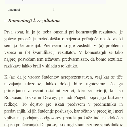
umetnost
1
– Komentarji k rezultatom
Prva stvar, ki jo je treba omeniti pri komentarjih rezultatov, je
gotovo precejšnja metodološka omejenost pričujoče raziskave, ki
sem jo že omenjal. Predvsem jo gre zaslediti v (a) problemu
vzorca in (b) kvantifikaciji rezultatov. V komentarjih se tako
najprej posvečam tem težavam, predvsem zato, da bomo rezultate
raziskave lahko brali v skladu s to kritiko.
K (a): da je vzorec študentov nereprezentativen, vsaj kar se tiče
navajanja filozofov, lahko dokaj hitro ugotovimo, če ga
primerjamo z vsemi ostalimi vzorci, kjer se avtorji, kot so
Rousseau, Locke in Dewey, pa tudi Piaget, pojavljajo bistveno
redkeje. To dejstvo gre iskati predvsem v predmetniku in
predavanjih, ki jih študentje poslušajo, kar očitno v precejšnji meri
vpliva na podajanje odgovorov (morda pa kaže tudi na določen
uspeh poučevanja). Da pa se, po drugi strani, vzorec vprašalnikov