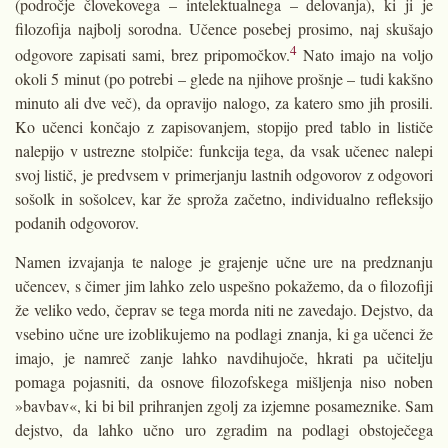
(področje človekovega – intelektualnega – delovanja), ki ji je
filozofija najbolj sorodna. Učence posebej prosimo, naj skušajo
4
odgovore zapisati sami, brez pripomočkov.
Nato imajo na voljo
okoli 5 minut (po potrebi – glede na njihove prošnje – tudi kakšno
minuto ali dve več), da opravijo nalogo, za katero smo jih prosili.
Ko učenci končajo z zapisovanjem, stopijo pred tablo in lističe
nalepijo v ustrezne stolpiče: funkcija tega, da vsak učenec nalepi
svoj listič, je predvsem v primerjanju lastnih odgovorov z odgovori
sošolk in sošolcev, kar že sproža začetno, individualno refleksijo
podanih odgovorov.
Namen izvajanja te naloge je grajenje učne ure na predznanju
učencev, s čimer jim lahko zelo uspešno pokažemo, da o filozofiji
že veliko vedo, čeprav se tega morda niti ne zavedajo. Dejstvo, da
vsebino učne ure izoblikujemo na podlagi znanja, ki ga učenci že
imajo, je namreč zanje lahko navdihujoče, hkrati pa učitelju
pomaga pojasniti, da osnove filozofskega mišljenja niso noben
»bavbav«, ki bi bil prihranjen zgolj za izjemne posameznike. Sam
dejstvo, da lahko učno uro zgradim na podlagi obstoječega