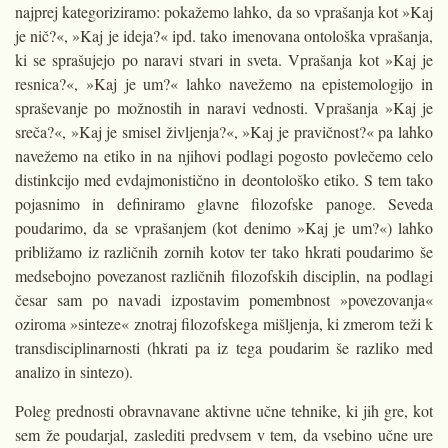
najprej kategoriziramo: pokažemo lahko, da so vprašanja kot »Kaj
je nič?«, »Kaj je ideja?« ipd. tako imenovana ontološka vprašanja,
ki se sprašujejo po naravi stvari in sveta. Vprašanja kot »Kaj je
resnica?«, »Kaj je um?« lahko navežemo na epistemologijo in
spraševanje po možnostih in naravi vednosti. Vprašanja »Kaj je
sreča?«, »Kaj je smisel življenja?«, »Kaj je pravičnost?« pa lahko
navežemo na etiko in na njihovi podlagi pogosto povlečemo celo
distinkcijo med evdajmonistično in deontološko etiko. S tem tako
pojasnimo in definiramo glavne filozofske panoge. Seveda
poudarimo, da se vprašanjem (kot denimo »Kaj je um?«) lahko
približamo iz različnih zornih kotov ter tako hkrati poudarimo še
medsebojno povezanost različnih filozofskih disciplin, na podlagi
česar sam po navadi izpostavim pomembnost »povezovanja«
oziroma »sinteze« znotraj filozofskega mišljenja, ki zmerom teži k
transdisciplinarnosti (hkrati pa iz tega poudarim še razliko med
analizo in sintezo).
Poleg prednosti obravnavane aktivne učne tehnike, ki jih gre, kot
sem že poudarjal, zaslediti predvsem v tem, da vsebino učne ure