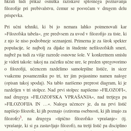
hkrati tudi prikaz osnutka raziskave splošnega poznavanja
filozofije pri prebivalstvu, čemur se posvečam v drugem delu
prispevka.
Pri učni tehniki, ki bi jo nemara lahko poimenovali kar
»Filozofska tabela«, gre predvsem za uvod v filozofijo za tiste, ki
z njo še niso podrobneje seznanjeni. Primerna je za širok spekter
populacije, še najbolj za dijake in študente nefilozofskih smeri,
najbrž pa tudi za višje razrede osnovne šole. V konkretnem smislu
je videti takole: takoj na začetku učne ure, še preden spregovorimo
o filozofiji, učencem razdelimo samolepilne lističe, in sicer
vsakemu posamezniku po tri, ter jim pojasnimo namen naloge
(opisan takoj spodaj). Na tablo narišemo preprost diagram, ki je
razdeljen v tri stolpce. Nad prvi stolpec napišemo »FILOZOFI«,
nad drugega »FILOZOFSKA VPRAŠANJA«, nad tretjega pa
»FILOZOFIJA IN …«. Naloga učencev je, da na prvi listič
napišejo filozofe, ki jih poznajo (oziroma osebnosti, ki jih imajo za
3
filozofe)
, na drugega »tipično filozofsko vprašanje« (tj.
vprašanje, ki si ga zastavljajo filozofi), na tretji listič pa disciplino