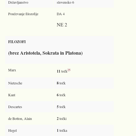
Državljanstvo
slovensko 6
Poučevanje filozofije
DA 4
NE 2
FILOZOFI
(brez Aristotela, Sokrata in Platona)
Marx
25
11
točk
Nietzsche
8
točk
Kant
6
točk
Descartes
5
točk
de Botton, Alain
2
točki
Hegel
1
točka