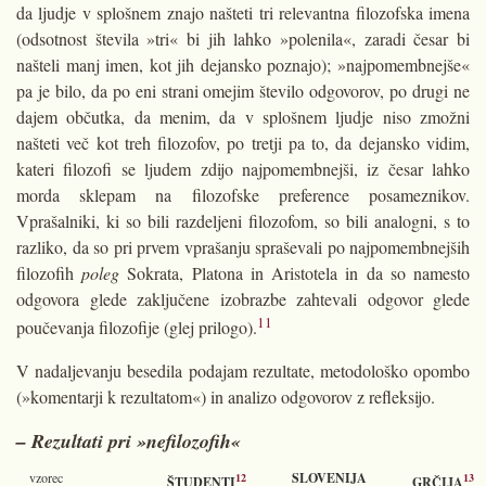
da ljudje v splošnem znajo našteti tri relevantna filozofska imena
(odsotnost števila »tri« bi jih lahko »polenila«, zaradi česar bi
našteli manj imen, kot jih dejansko poznajo); »najpomembnejše«
pa je bilo, da po eni strani omejim število odgovorov, po drugi ne
dajem občutka, da menim, da v splošnem ljudje niso zmožni
našteti več kot treh filozofov, po tretji pa to, da dejansko vidim,
kateri filozofi se ljudem zdijo najpomembnejši, iz česar lahko
morda sklepam na filozofske preference posameznikov.
Vprašalniki, ki so bili razdeljeni filozofom, so bili analogni, s to
razliko, da so pri prvem vprašanju spraševali po najpomembnejših
filozofih
poleg
Sokrata, Platona in Aristotela in da so namesto
odgovora glede zaključene izobrazbe zahtevali odgovor glede
11
poučevanja filozofije (glej prilogo).
V nadaljevanju besedila podajam rezultate, metodološko opombo
(»komentarji k rezultatom«) in analizo odgovorov z refleksijo.
– Rezultati pri »nefilozofih«
vzorec
SLOVENIJA
12
13
ŠTUDENTI
GRČIJA