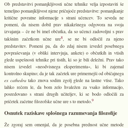
Ob predstavitvi pomanjkljivosti učne tehnike velja izpostaviti še
temeljno pomanjkljivost njene pričujoče predstavitve: pomanjkanje
kritične povratne informacije s strani učencev. To seveda ne
pomeni, da nisem dobil prav nikakršnega odgovora na svoja
izvajanja – če ne bi imel občutka, da so učenci zadovoljni s prav
8
takšnim začetkom učne ure
, se ne bi odločil za njeno
predstavitev. Pomeni pa, da do zdaj nisem izvedel posebnega
povpraševanja (v obliki intervjuja, ankete) o občutkih in vtisih
glede uspešnosti tehnike pri tistih, ki so je bili deležni. Prav tako
nisem izvedel »neodvisnega eksperimenta«, ki bi zajemal
kontrolno skupino; da je tak začetek ure primernejši od običajnega
ex cathedra
tako znova sodim zgolj glede na lastne vtise. Tako
lahko rečem le, da bom zelo hvaležen za vsako informacijo,
posredovano s strani drugih učiteljev, ki se bodo odločili za
9
pričetek začetne filozofske učne ure s to metodo.
Osnutek raziskave splošnega razumevanja filozofije
Že zgoraj sem omenjal, da je posebna prednost učne metode