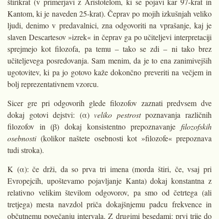
štirikrat (v primerjavi z Aristotelom, ki se pojavi kar 97-krat in
Kantom, ki je naveden 25-krat). Čeprav po mojih izkušnjah veliko
ljudi, denimo v predavalnici, zna odgovoriti na vprašanje, kaj je
slaven Descartesov »izrek« in čeprav ga po učiteljevi interpretaciji
sprejmejo kot filozofa, pa temu – tako se zdi – ni tako brez
učiteljevega posredovanja. Sam menim, da je to ena zanimivejših
ugotovitev, ki pa jo gotovo kaže dokončno preveriti na večjem in
bolj reprezentativnem vzorcu.
Sicer gre pri odgovorih glede filozofov zaznati predvsem dve
dokaj gotovi dejstvi: (α)
veliko pestrost
poznavanja različnih
filozofov in (β) dokaj konsistentno prepoznavanje
filozofskih
osebnosti
(kolikor naštete osebnosti kot »filozofe« prepoznava
tudi stroka).
K (α): če drži, da so prva tri imena (morda štiri, če, vsaj pri
Evropejcih, upoštevamo pojavljanje Kanta) dokaj konstantna z
relativno velikim številom odgovorov, pa smo od četrtega (ali
tretjega) mesta navzdol priča dokajšnjemu padcu frekvence in
občutnemu povečanju intervala. Z drugimi besedami: prvi trije do