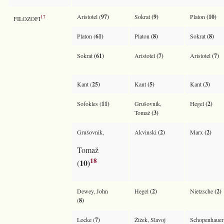
Aristotel (
97)
Sokrat
(9)
Platon
(10)
17
FILOZOFI
Platon (
61)
Platon
(8)
Sokrat
(8)
Sokrat
(61)
Aristotel
(7)
Aristotel
(7)
Kant (
25)
Kant
(5)
Kant
(3)
Sofokles (
11)
Grušovnik,
Hegel
(2)
Tomaž
(3)
Grušovnik,
Akvinski
(2)
Marx
(2)
Tomaž
18
10)
(
Dewey, John
Hegel
(2)
Nietzsche
(2)
(
8)
Locke (
7)
Žižek, Slavoj
Schopenhauer