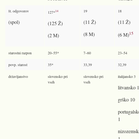
št. odgovorov
19
18
14
127*
(spol)
(11 Ž)
(11 Ž)
(125 Ž)
15
(8 M)
(6 M)
(2 M)
starostni razpon
20–55*
7–60
23–54
povp. starost
35*
33,39
32,39
državljanstvo
slovensko pri
slovensko pri
italijansko 3
vseh
vseh
litvansko 
grško 10
portugalsk
1
nizozemsk
1