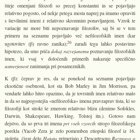
štirje omenjani filozofi so precej konstantni in se pojavljajo
relativno pogosto, od nekje petega mesta naprej pa imamo opraviti
s številnimi imeni z relativno skromnim ponavljanjem. Vzrok te
variacije ne more biti nepoznavanje filozofov, saj bi se v tem
primeru na seznamu pojavljalo več nefilozofskih imen (kar
26
ugotovitev (β) ravno zanika);
zaradi tega lahko postavimo
hipotezo, da smo priča
dokaj razvejanemu
poznavanju filozofskih
imen, ki vsaj v določenih primerih nakazuje specifično
usmerjenost
zanimanja pri posameznikih.
K (β): čeprav je res, da se ponekod na seznamu pojavljajo
eksotične osebnosti, kot sta Bob Marley in Jim Morrison, pa
vendarle lahko hitro opazimo, da je tovrstnih imen relativno malo
in da so najpogostejša »nefilozofska« imena pravzaprav tista, ki so
filozofiji kot stroki še zmerom relativno blizu (denimo Sofokles,
Darwin, Shakespeare, Hawking, Tolstoj itn.). Gotovo nam
dejstvo, da so prva tri imena
pri vseh vzorcih
strogo filozofskega
porekla (Yacob Zera je zelo pomemben etiopski filozof iz 16.
stoletja, čigar delo
Hatata
primerjajo z Descartesovo
Razpravo o