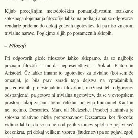
Kljub precejšnjim metodološkim pomanjkljivostim raziskave
splošnega dojemanja filozofije lahko na podlagi analize odgovorov
vendarle pridemo do dokaj gotovih ugotovitev, ki pa niso zmerom
trivialne narave. Poglejmo si jih po posameznih sklopih.
– Filozofi
Pri odgovorih glede filozofov lahko sklepamo, da so najbolje
poznani filozofi – morda nepresenetljivo – Sokrat, Platon in
Aristotel. Če lahko imamo to ugotovitev za trivialno (kot sem že
omenjal, je bila prav zaradi tega dejstva na vprašalnikih,
posredovanih profesionalnim filozofom, možnost teh odgovorov
odstranjena), pa gotovo ni trivialna ugotovitev, da se v evropskem
prostoru takoj za temi tremi velikani pojavlja Immanuel Kant in
ne, recimo, Descartes, Marx ali Nietzsche. Posebej zanimiva je
splošna relativno nizka prepoznavnost Descartesa kot filozofa:
vidimo lahko, da se na treh od petih vzorcev sploh ne pojavi več
kot enkrat, pri dokaj velikem vzorcu (študentov) pa se pojavi zgolj