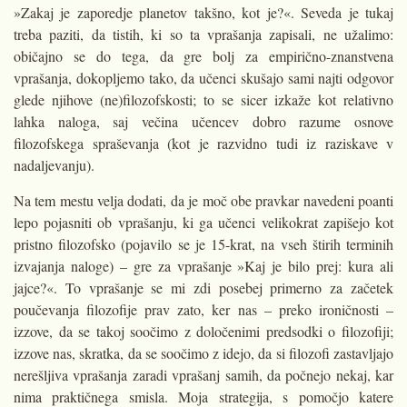
»Zakaj je zaporedje planetov takšno, kot je?«. Seveda je tukaj
treba paziti, da tistih, ki so ta vprašanja zapisali, ne užalimo:
običajno se do tega, da gre bolj za empirično-znanstvena
vprašanja, dokopljemo tako, da učenci skušajo sami najti odgovor
glede njihove (ne)filozofskosti; to se sicer izkaže kot relativno
lahka naloga, saj večina učencev dobro razume osnove
filozofskega spraševanja (kot je razvidno tudi iz raziskave v
nadaljevanju).
Na tem mestu velja dodati, da je moč obe pravkar navedeni poanti
lepo pojasniti ob vprašanju, ki ga učenci velikokrat zapišejo kot
pristno filozofsko (pojavilo se je 15-krat, na vseh štirih terminih
izvajanja naloge) – gre za vprašanje »Kaj je bilo prej: kura ali
jajce?«. To vprašanje se mi zdi posebej primerno za začetek
poučevanja filozofije prav zato, ker nas – preko ironičnosti –
izzove, da se takoj soočimo z določenimi predsodki o filozofiji;
izzove nas, skratka, da se soočimo z idejo, da si filozofi zastavljajo
nerešljiva vprašanja zaradi vprašanj samih, da počnejo nekaj, kar
nima praktičnega smisla. Moja strategija, s pomočjo katere