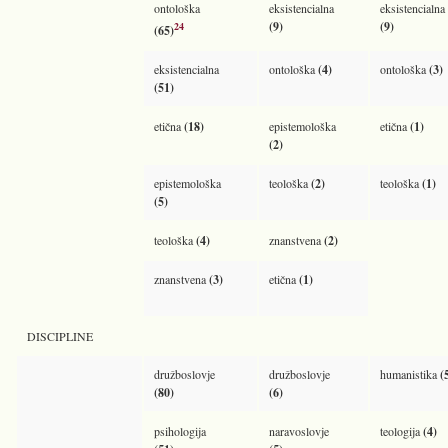
ontološka
eksistencialna
eksistencialna
(9)
(9)
24
(65)
eksistencialna
ontološka
(4)
ontološka
(3)
(51)
etična
(18)
epistemološka
etična
(1)
(2)
epistemološka
teološka
(2)
teološka
(1)
(5)
teološka
(4)
znanstvena
(2)
znanstvena
(3)
etična
(1)
DISCIPLINE
družboslovje
družboslovje
humanistika
(
(80)
(6)
psihologija
naravoslovje
teologija
(4)