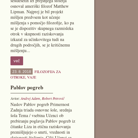
šestdesetih let prejšnjega stoletja
osnoval ameriški filozof Matthew
Lipman. Najprej je bil projekt
mišljen predvsem kot učenje
mišljenja s pomočjo filozofije, ko pa
se je dispozitiv skupnega razmisleka
otrok v skupnosti raziskovanja
izkazal za učinkovitega tudi na
drugih področjih, se je kritičnemu
mišljenju...
več
FILOZOFIJA ZA
23. 8. 2018
OTROKE
,
VAJE
Pablov pogreb
Avtor:
Andrej Adam
,
Robert Petrovič
Naslov Pablov pogreb Primernost
Zadnja triada osnovne šole, srednja
šola Tema / vsebina Učenci ob
prebiranju poglavja Pablov pogreb iz
čitanke Liza in etična raziskovanja
premišljujejo o smrti, vrednosti in
skrivnosti življenja. Cilji Učenci se