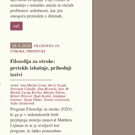
h
seznanijo s tematiko smisla in etičnih
problemov sodobnosti, kar jim
omogoča premislek o dilemah...
več
FILOZOFIJA ZA
16. 4. 2018
OTROKE
,
PRISPEVKI
Filozofija za otroke:
pretekle izkušnje, prihodnji
izzivi
e
Avtor:
Ana Marija Grum
,
Boris Vezjak
,
Doroteja Čebular
,
Ena Bissachi
,
Igor M.
Ravnik
,
Lucija Brečko
,
Marjan Šimenc
,
Robert Petrovič
,
Rudi Kotnik
,
Smiljana
Gartner
,
Tanja Pihlar
,
Tomaž Grušovnik
,
Vojko Strahovnik
i
Program Filozofije za otroke (FZO),
ki ga je v sedemdesetih letih
prejšnjega stoletja zasnoval Matthew
Lipman in se je uveljavil kot
program, ki lahko pomembno