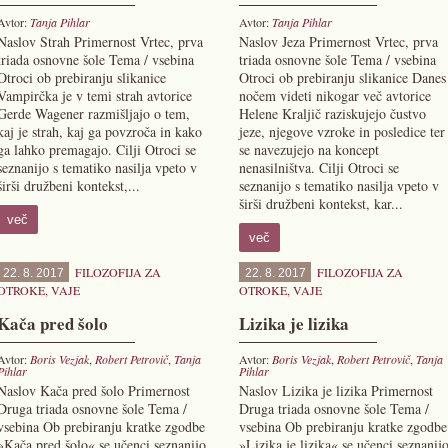
Avtor:
Tanja Pihlar
Avtor:
Tanja Pihlar
Naslov Strah Primernost Vrtec, prva
Naslov Jeza Primernost Vrtec, prva
triada osnovne šole Tema / vsebina
triada osnovne šole Tema / vsebina
Otroci ob prebiranju slikanice
Otroci ob prebiranju slikanice Danes
Vampirčka je v temi strah avtorice
nočem videti nikogar več avtorice
Gerde Wagener razmišljajo o tem,
Helene Kraljič raziskujejo čustvo
kaj je strah, kaj ga povzroča in kako
jeze, njegove vzroke in posledice ter
ga lahko premagajo. Cilji Otroci se
se navezujejo na koncept
seznanijo s tematiko nasilja vpeto v
nenasilništva. Cilji Otroci se
širši družbeni kontekst,...
seznanijo s tematiko nasilja vpeto v
širši družbeni kontekst, kar...
več
več
FILOZOFIJA ZA
FILOZOFIJA ZA
22. 8. 2017
22. 8. 2017
OTROKE
,
VAJE
OTROKE
,
VAJE
Kača pred šolo
Lizika je lizika
Avtor:
Boris Vezjak
,
Robert Petrovič
,
Tanja
Avtor:
Boris Vezjak
,
Robert Petrovič
,
Tanja
Pihlar
Pihlar
Naslov Kača pred šolo Primernost
Naslov Lizika je lizika Primernost
Druga triada osnovne šole Tema /
Druga triada osnovne šole Tema /
vsebina Ob prebiranju kratke zgodbe
vsebina Ob prebiranju kratke zgodbe
»Kača pred šolo« se učenci seznanijo
»Lizika je lizika« se učenci seznanij