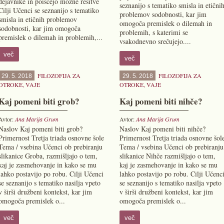
dejavnike in poiščejo možne rešitve
seznanijo s tematiko smisla in etični
Cilji Učenci se seznanijo s tematiko
problemov sodobnosti, kar jim
smisla in etičnih problemov
omogoča premislek o dilemah in
sodobnosti, kar jim omogoča
problemih, s katerimi se
premislek o dilemah in problemih,...
vsakodnevno srečujejo....
več
več
FILOZOFIJA ZA
FILOZOFIJA ZA
29. 5. 2018
29. 5. 2018
OTROKE
,
VAJE
OTROKE
,
VAJE
Kaj pomeni biti grob?
Kaj pomeni biti nihče?
Avtor:
Ana Marija Grum
Avtor:
Ana Marija Grum
Naslov Kaj pomeni biti grob?
Naslov Kaj pomeni biti nihče?
Primernost Tretja triada osnovne šole
Primernost Tretja triada osnovne šol
Tema / vsebina Učenci ob prebiranju
Tema / vsebina Učenci ob prebiranju
slikanice Groba, razmišljajo o tem,
slikanice Nihče razmišljajo o tem,
kaj je zasmehovanje in kako se mu
kaj je zasmehovanje in kako se mu
lahko postavijo po robu. Cilji Učenci
lahko postavijo po robu. Cilji Učenc
se seznanijo s tematiko nasilja vpeto
se seznanijo s tematiko nasilja vpeto
v širši družbeni kontekst, kar jim
v širši družbeni kontekst, kar jim
omogoča premislek o...
omogoča premislek o...
več
več