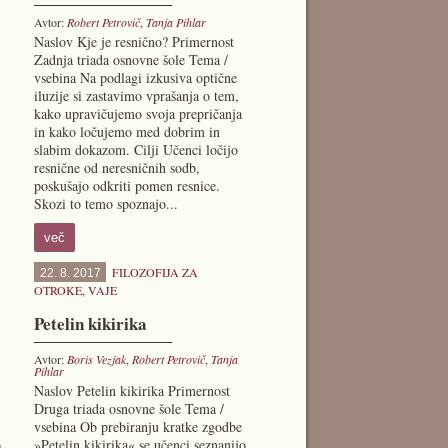
Avtor:
Robert Petrovič
,
Tanja Pihlar
Naslov Kje je resnično? Primernost
Zadnja triada osnovne šole Tema /
vsebina Na podlagi izkusiva optične
iluzije si zastavimo vprašanja o tem,
kako upravičujemo svoja prepričanja
in kako ločujemo med dobrim in
slabim dokazom. Cilji Učenci ločijo
resnične od neresničnih sodb,
poskušajo odkriti pomen resnice.
Skozi to temo spoznajo...
več
FILOZOFIJA ZA
22. 8. 2017
OTROKE
,
VAJE
Petelin kikirika
Avtor:
Boris Vezjak
,
Robert Petrovič
,
Tanja
Pihlar
Naslov Petelin kikirika Primernost
Druga triada osnovne šole Tema /
vsebina Ob prebiranju kratke zgodbe
o
»Petelin kikirika« se učenci seznanijo