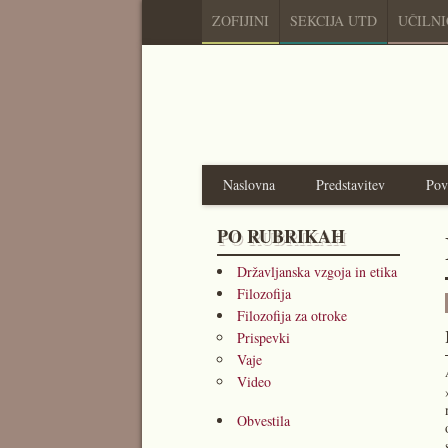
ZOFIJINI
SEKCIJA UTD
UČILN
Naslovna
Predstavitev
Pov
PO RUBRIKAH
Državljanska vzgoja in etika
Filozofija
Filozofija za otroke
Prispevki
Vaje
Video
Obvestila