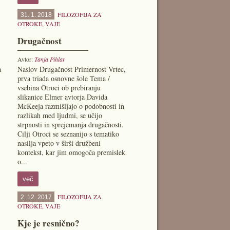
FILOZOFIJA ZA
31. 1. 2018
OTROKE
,
VAJE
Drugačnost
Avtor:
Tanja Pihlar
a
Naslov Drugačnost Primernost Vrtec,
prva triada osnovne šole Tema /
vsebina Otroci ob prebiranju
slikanice Elmer avtorja Davida
McKeeja razmišljajo o podobnosti in
razlikah med ljudmi, se učijo
strpnosti in sprejemanja drugačnosti.
Cilji Otroci se seznanijo s tematiko
nasilja vpeto v širši družbeni
kontekst, kar jim omogoča premislek
o...
več
FILOZOFIJA ZA
2. 12. 2017
OTROKE
,
VAJE
Kje je resnično?