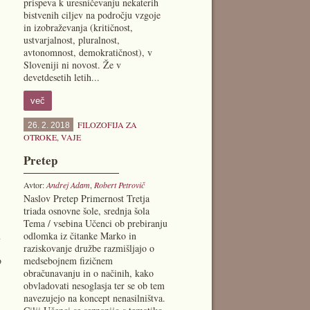
prispeva k uresničevanju nekaterih
bistvenih ciljev na področju vzgoje
in izobraževanja (kritičnost,
ustvarjalnost, pluralnost,
avtonomnost, demokratičnost), v
Sloveniji ni novost. Že v
devetdesetih letih...
več
FILOZOFIJA ZA
26. 2. 2018
OTROKE
,
VAJE
Pretep
Avtor:
Andrej Adam
,
Robert Petrovič
Naslov Pretep Primernost Tretja
triada osnovne šole, srednja šola
Tema / vsebina Učenci ob prebiranju
u
odlomka iz čitanke Marko in
raziskovanje družbe razmišljajo o
b
medsebojnem fizičnem
obračunavanju in o načinih, kako
obvladovati nesoglasja ter se ob tem
navezujejo na koncept nenasilništva.