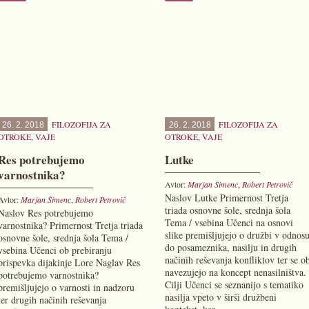
FILOZOFIJA ZA
FILOZOFIJA ZA
26. 2. 2018
26. 2. 2018
OTROKE
,
VAJE
OTROKE
,
VAJE
Res potrebujemo
Lutke
varnostnika?
Avtor:
Marjan Šimenc
,
Robert Petrovič
Naslov Lutke Primernost Tretja
Avtor:
Marjan Šimenc
,
Robert Petrovič
triada osnovne šole, srednja šola
Naslov Res potrebujemo
Tema / vsebina Učenci na osnovi
varnostnika? Primernost Tretja triada
slike premišljujejo o družbi v odnos
osnovne šole, srednja šola Tema /
do posameznika, nasilju in drugih
vsebina Učenci ob prebiranju
načinih reševanja konfliktov ter se o
prispevka dijakinje Lore Naglav Res
navezujejo na koncept nenasilništva.
potrebujemo varnostnika?
Cilji Učenci se seznanijo s tematiko
premišljujejo o varnosti in nadzoru
nasilja vpeto v širši družbeni
ter drugih načinih reševanja