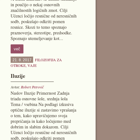
in poučijo o nekaj osnovnih
značilnostih logičnih zmot. Cilji
Učenci ločijo resnične od neresničnih
sodb, poskušajo odkriti pomen
resnice. Skozi to temo spoznajo
praznoverja, stereotipe, predsodke.
Spoznajo utemeljevanje kot...
več
FILOZOFIJA ZA
21. 8. 2017
OTROKE
,
VAJE
Iluzije
Avtor:
Robert Petrovič
Naslov Iluzije Primernost Zadnja
triada osnovne šole, srednja šola
Tema / vsebina Na podlagi izkusiva
optične iluzije si zastavimo vprašanja
o tem, kako upravičujemo svoja
prepričanja in kako ločujemo med
dobrim in slabim dokazom. Cilji
Učenci ločijo resnične od neresničnih
sodb, poskušajo odkriti pomen