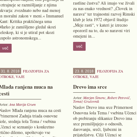
rastline čustva? Ali imajo vse živali
vztrajneje se razmišljanje z njima
za nas enako vrednost? „Človek in
ukvarja: zvezdnato nebo nad menoj
narava“ ter trajnostni razvoj Rimski
in moralni zakon v meni.« Immanuel
klub je leta 1972 objavil študijo
Kant: Kritika praktičnega uma
„Meje rasti“, v kateri je izrecno
Marko je zamišljeno gledal skozi
opozoril na to, da so naravni viri
teleskop, ki si je utiral pot skozi
omejeni in...
kupolo astronomskega...
več
več
FILOZOFIJA ZA
FILOZOFIJA ZA
31. 8. 2018
23. 8. 2018
OTROKE
,
VAJE
OTROKE
,
VAJE
Mlada ranjena muca na
Drevo ima srce
cesti
Avtor:
Marjan Šimenc
,
Robert Petrovič
,
Tomaž Grušovnik
Avtor:
Ana Marija Grum
Naslov Drevo ima srce Primernost
Naslov Mlada ranjena muca na cesti
Osnovna šola Tema / vsebina Učenci
Primernost Zadnja triada osnovne
ob prebiranju slikanice Drevo ima
šole, srednja šola Tema / vsebina
srce premišljujejo o odnosih,
Učenci se seznanijo s konkretno
darovanju, sreči, ljubezni in
etično dilemo, upoštevajo vse
prijateljstvu. Cilji Učenci se