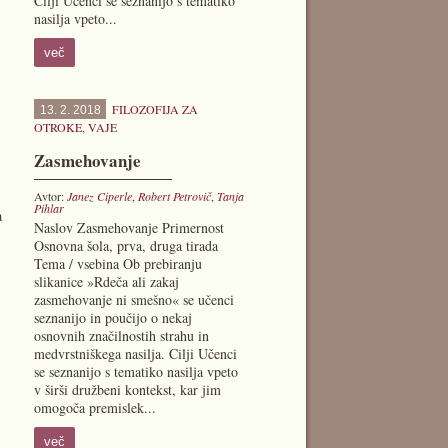
Cilji Učenci se seznanijo s tematiko
nasilja vpeto...
več
FILOZOFIJA ZA
13. 2. 2018
OTROKE
,
VAJE
Zasmehovanje
Avtor:
Janez Ciperle
,
Robert Petrovič
,
Tanja
Pihlar
a
Naslov Zasmehovanje Primernost
Osnovna šola, prva, druga tirada
Tema / vsebina Ob prebiranju
slikanice »Rdeča ali zakaj
zasmehovanje ni smešno« se učenci
seznanijo in poučijo o nekaj
osnovnih značilnostih strahu in
medvrstniškega nasilja. Cilji Učenci
se seznanijo s tematiko nasilja vpeto
v širši družbeni kontekst, kar jim
omogoča premislek...
več