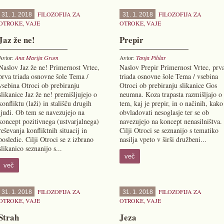
FILOZOFIJA ZA
FILOZOFIJA ZA
31. 1. 2018
31. 1. 2018
OTROKE
,
VAJE
OTROKE
,
VAJE
Jaz že ne!
Prepir
Avtor:
Ana Marija Grum
Avtor:
Tanja Pihlar
Naslov Jaz že ne! Primernost Vrtec,
Naslov Prepir Primernost Vrtec, prv
prva triada osnovne šole Tema /
triada osnovne šole Tema / vsebina
vsebina Otroci ob prebiranju
Otroci ob prebiranju slikanice Gos
slikanice Jaz že ne! premišljujejo o
neumna. Koza trapasta razmišljajo o
konfliktu (laži) in stališču drugih
tem, kaj je prepir, in o načinih, kako
ljudi. Ob tem se navezujejo na
obvladovati nesoglasje ter se ob
koncept pozitivnega (ustvarjalnega)
navezujejo na koncept nenasilništva.
reševanja konfliktnih situacij in
Cilji Otroci se seznanijo s tematiko
posledic. Cilji Otroci se z izbrano
nasilja vpeto v širši družbeni...
slikanico seznanijo s...
več
več
FILOZOFIJA ZA
FILOZOFIJA ZA
31. 1. 2018
31. 1. 2018
OTROKE
,
VAJE
OTROKE
,
VAJE
Strah
Jeza