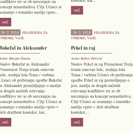
kontekst, kar...
konfliktov ter se ob navezujejo na
koncept nenasilništva. Cilji Učenci se
več
seznanijo s tematiko nasilja vpeto...
več
FILOZOFIJA ZA
FILOZOFIJA ZA
26. 2. 2018
26. 2. 2018
OTROKE
,
VAJE
OTROKE
,
VAJE
Bukefal in Aleksander
Pekel in raj
Avtor:
Marjan Šimenc
Avtor:
Robert Petrovič
Naslov Bukefal in Aleksander
Naslov Pekel in raj Primernost Tretj
Primernost Tretja triada osnovne
triada osnovne šole, srednja šola
šole, srednja šola Tema / vsebina
Tema / vsebina Učenci ob prebiranju
Učenci ob prebiranju zgodbe Bukefal
zgodbe Pekel in raj premišljujejo o
in Aleksander premišljujejo o nasilju
jezi, nasilju in drugih načinih
in drugih načinih reševanja
reševanja konfliktov ter se ob
konfliktov ter se ob navezujejo na
navezujejo na koncept nenasilništva.
koncept nenasilništva. Cilji Učenci se
Cilji Učenci se seznanijo s tematiko
seznanijo s tematiko nasilja vpeto v
nasilja vpeto v širši družbeni
širši družbeni kontekst, kar...
kontekst,...
več
več