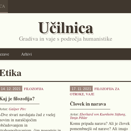
ICA
Učilnica
Gradiva in vaje s področja humanistike
ezave
Arhivi
Etika
FILOZOFIJA
FILOZOFIJA ZA
14. 12. 2021
17. 11. 2021
OTROKE
,
VAJE
Kaj je filozofija?
Človek in narava
Avtor:
Gašper Pirc
»Dve stvari navdajata čud z vselej
Avtor:
Eberhard von Kuenheim Stiftung
,
Tanja Pihlar
novim in naraščajočim
Komu pripada narava? Ali je človek
občudovanjem in
pomembnejši od narave? Ali imajo
strahospoštovanjem, čim pogosteje in