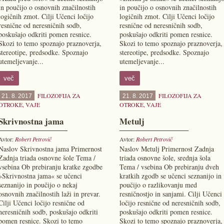
in poučijo o osnovnih značilnostih
in poučijo o osnovnih značilnostih
logičnih zmot. Cilji Učenci ločijo
logičnih zmot. Cilji Učenci ločijo
resnične od neresničnih sodb,
resnične od neresničnih sodb,
poskušajo odkriti pomen resnice.
poskušajo odkriti pomen resnice.
Skozi to temo spoznajo praznoverja,
Skozi to temo spoznajo praznoverja,
stereotipe, predsodke. Spoznajo
stereotipe, predsodke. Spoznajo
utemeljevanje...
utemeljevanje...
več
več
FILOZOFIJA ZA
FILOZOFIJA ZA
21. 8. 2017
21. 8. 2017
OTROKE
,
VAJE
OTROKE
,
VAJE
Skrivnostna jama
Metulj
Avtor:
Robert Petrovič
Avtor:
Robert Petrovič
Naslov Skrivnostna jama Primernost
Naslov Metulj Primernost Zadnja
Zadnja triada osnovne šole Tema /
triada osnovne šole, srednja šola
vsebina Ob prebiranju kratke zgodbe
Tema / vsebina Ob prebiranju dveh
»Skrivnostna jama« se učenci
kratkih zgodb se učenci seznanijo in
seznanijo in poučijo o nekaj
poučijo o razlikovanju med
osnovnih značilnostih laži in prevar.
resničnostjo in sanjami. Cilji Učenci
Cilji Učenci ločijo resnične od
ločijo resnične od neresničnih sodb,
neresničnih sodb, poskušajo odkriti
poskušajo odkriti pomen resnice.
pomen resnice. Skozi to temo
Skozi to temo spoznajo praznoverja,