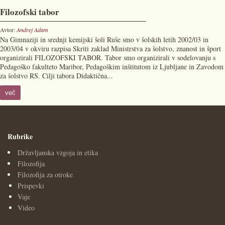
Filozofski tabor
Avtor:
Andrej Adam
Na Gimnaziji in srednji kemijski šoli Ruše smo v šolskih letih 2002/03 in
2003/04 v okviru razpisa Skriti zaklad Ministrstva za šolstvo, znanost in šport
organizirali FILOZOFSKI TABOR. Tabor smo organizirali v sodelovanju s
Pedagoško fakulteto Maribor, Pedagoškim inštitutom iz Ljubljane in Zavodom
za šolstvo RS. Cilji tabora Didaktična...
več
Rubrike
Državljanska vzgoja in etika
Filozofija
Filozofija za otroke
Prispevki
Vaje
Video