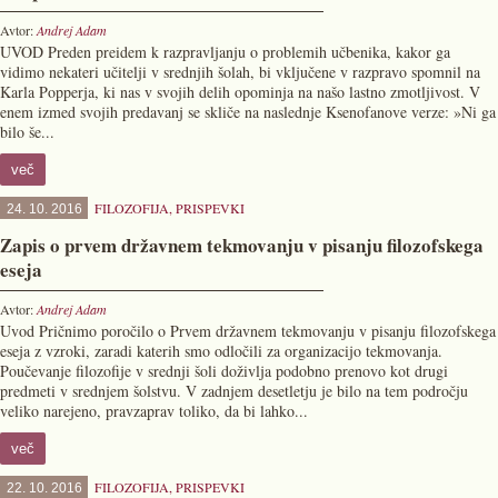
Avtor:
Andrej Adam
UVOD Preden preidem k razpravljanju o problemih učbenika, kakor ga
vidimo nekateri učitelji v srednjih šolah, bi vključene v razpravo spomnil na
Karla Popperja, ki nas v svojih delih opominja na našo lastno zmotljivost. V
enem izmed svojih predavanj se skliče na naslednje Ksenofanove verze: »Ni ga
bilo še...
več
FILOZOFIJA
,
PRISPEVKI
24. 10. 2016
Zapis o prvem državnem tekmovanju v pisanju filozofskega
eseja
Avtor:
Andrej Adam
Uvod Pričnimo poročilo o Prvem državnem tekmovanju v pisanju filozofskega
eseja z vzroki, zaradi katerih smo odločili za organizacijo tekmovanja.
Poučevanje filozofije v srednji šoli doživlja podobno prenovo kot drugi
predmeti v srednjem šolstvu. V zadnjem desetletju je bilo na tem področju
veliko narejeno, pravzaprav toliko, da bi lahko...
več
FILOZOFIJA
,
PRISPEVKI
22. 10. 2016