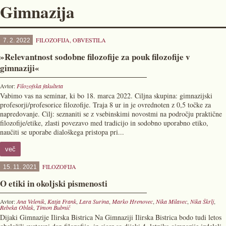
Gimnazija
FILOZOFIJA
,
OBVESTILA
7. 2. 2022
»Relevantnost sodobne filozofije za pouk filozofije v
gimnaziji«
Avtor:
Filozofska fakulteta
Vabimo vas na seminar, ki bo 18. marca 2022. Ciljna skupina: gimnazijski
profesorji/profesorice filozofije. Traja 8 ur in je ovrednoten z 0,5 točke za
napredovanje. Cilj: seznaniti se z vsebinskimi novostmi na področju praktične
filozofije/etike, zlasti povezavo med tradicijo in sodobno uporabno etiko,
naučiti se uporabe dialoškega pristopa pri...
več
FILOZOFIJA
15. 11. 2021
O etiki in okoljski pismenosti
Avtor:
Ana Velenik
,
Katja Frank
,
Lara Surina
,
Marko Hrenovec
,
Nika Milavec
,
Nika Škrlj
,
Rebeka Oblak
,
Timon Bubnič
Dijaki Gimnazije Ilirska Bistrica Na Gimnaziji Ilirska Bistrica bodo tudi letos