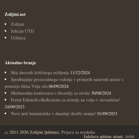
Zofijini.net
Zofijini
Sekcija UTD
Učilnica
Aktualno branje
Moj dnevnik kritičnega mišljenja
11/12/2024
Spodbujanje prosocialnega vedenja v primerih naravnih nesreč s
pomočjo filma Višja sila
06/09/2024
Mednarodna konferenca o filozofiji za otroke
30/08/2024
Portal Eduskills+Reflections za učitelje na voljo v slovenščini!
24/09/2023
Nove poti humanistike v današnji družbi znanja?
01/09/2023
cc
2011-2026 Zofijini ljubimci.
Prijava za urednike
Izdelava spletne strani:
Arhit