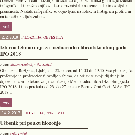
obeležili svetovni dan filozofije, in sicer so dijaki 4. letnika gimnazije izdelali
infografike, ki izražajo njihove lastne razmisleke na temo etike in okoljske
pismenosti. Nastale infografike so objavljene na šolskem Instagram profilu in
na ta način z »ljubeznijo...
več
FILOZOFIJA
,
OBVESTILA
2. 2. 2018
Izbirno tekmovanje za mednarodno filozofsko olimpijado
IPO 2018
Avtor:
Alenka Hladnik
,
Miha Andrič
Gimnazija Bežigrad, Ljubljana, 23. marca od 14.00 do 19.15 Vse gimnazijske
profesorje in profesorice filozofije vabimo, da prijavite svoje dijakinje in
dijake na izbirno tekmovanje za letošnjo Mednarodno filozofsko olimpijado
IPO 2018, ki bo potekala od 23. do 27. maja v Baru v Črni Gori. Več o IPO
2018...
več
FILOZOFIJA
,
PRISPEVKI
14. 2. 2017
Učbenik pri pouku filozofije
Avtor:
Mišo Dačić