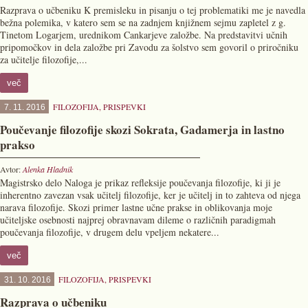
Razprava o učbeniku K premisleku in pisanju o tej problematiki me je navedla
bežna polemika, v katero sem se na zadnjem knjižnem sejmu zapletel z g.
Tinetom Logarjem, urednikom Cankarjeve založbe. Na predstavitvi učnih
pripomočkov in dela založbe pri Zavodu za šolstvo sem govoril o priročniku
za učitelje filozofije,...
več
FILOZOFIJA
,
PRISPEVKI
7. 11. 2016
Poučevanje filozofije skozi Sokrata, Gadamerja in lastno
prakso
Avtor:
Alenka Hladnik
Magistrsko delo Naloga je prikaz refleksije poučevanja filozofije, ki ji je
inherentno zavezan vsak učitelj filozofije, ker je učitelj in to zahteva od njega
narava filozofije. Skozi primer lastne učne prakse in oblikovanja moje
učiteljske osebnosti najprej obravnavam dileme o različnih paradigmah
poučevanja filozofije, v drugem delu vpeljem nekatere...
več
FILOZOFIJA
,
PRISPEVKI
31. 10. 2016
Razprava o učbeniku