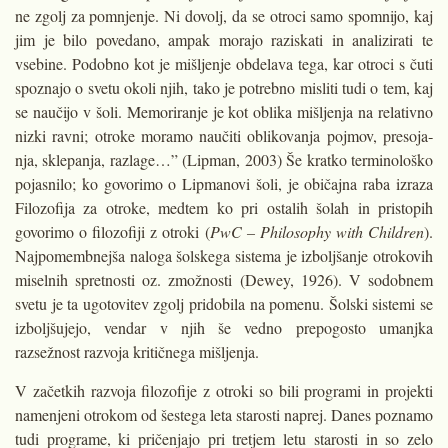
ne zgolj za po­mnjenje. Ni dovolj, da se otroci samo spomnijo, kaj
jim je bilo povedano, ampak morajo raziskati in analizirati te
vsebine. Podobno kot je mišljenje obdelava tega, kar otroci s čuti
spoznajo o svetu okoli njih, tako je potrebno misliti tudi o tem, kaj
se naučijo v šoli. Memoriranje je kot oblika mišljenja na relativno
nizki ravni; otroke moramo naučiti oblikovanja pojmov, presoja­
nja, sklepanja, razlage…” (Lipman, 2003) Še kratko terminološko
poja­snilo; ko govorimo o Lipmanovi šoli, je običajna raba izraza
Filozofija za otroke, medtem ko pri ostalih šolah in pristopih
govorimo o filozofiji z otroki (
PwC – Philosophy with Children
).
Najpomembnejša naloga šolskega sis­tema je izboljšanje otrokovih
misel­nih spretnosti oz. zmožnosti (Dewey, 1926). V sodobnem
svetu je ta ugotovi­tev zgolj pridobila na pomenu. Šolski sistemi se
izboljšujejo, vendar v njih še vedno prepogosto umanjka
razsežnost razvoja kritičnega mišljenja.
V začetkih razvoja filozofije z otroki so bili programi in projekti
namenje­ni otrokom od šestega leta starosti naprej. Danes po­znamo
tudi programe, ki pričenjajo pri tretjem letu starosti in so zelo