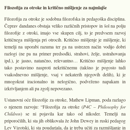
Filozofija za otroke in kritično mišljenje za najmlajše
Filozofija za otroke je sodobna filozofska in pedagoška disciplina.
Čeprav dandanes obstaja veliko različ­nih pristopov in šol na polju
filozofije z otroki, imajo vse skupen cilj, to je predvsem razvoj
kritičnega mišljenja pri otrocih. Kritično mišljenje je mi­šljenje, ki
temelji na uporabi razuma ter ga na ustrezen način vodijo dobri
razlogi (ne pa na primer predsodki, strahovi, želje, ustrahovanja
ipd.), je jasno, natančno, relevantno… Kritično mišljenje lahko
tako postavimo nasproti nekritičnemu (takšno je pogosto tudi
vsakodnevno mišljenje, vsaj v nekaterih njegovih delih), ki je
mnogokrat iracionalno in nelogično, podvrženo napakam in
izkrivljanjem ali pa zgolj nepovezano.
Ustanovni oče filozofije za otro­ke, Mathew Lipman, poda razlago
o njenem razvoju: “Filozofija za otro­ke (
P4C – Philosophy for
Children
) se ni pojavila kar tako od nikoder. Temelji na
priporočilih, ki sta jih oblikovala že John Dewey in ruski pedagog
Lev Vigotski, ki sta poudarjala, da je treba učiti za razmišljanje in