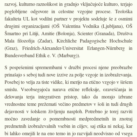
razvoj, kulturno raznolikost in gradnjo vklju­čujoče kulturo, terjajo
poglobljene od­govore in celostne vzgojne procese. Teološka
fakulteta UL kot vodilni par­tner v projektu sodeluje še z osmimi
drugimi organizacijami (OŠ Valentina Vodnika (Ljubljana), OŠ
Šmartno pri Litiji, Amitie (Bolonja), Scienter (Gra­nada), Društva
Mala filozofija (Zadar), Kirchliche Padagogische Hochschule
(Graz), Friedrich-Alexander-Universi­tat Erlangen-Nürnberg in
Bundesver­band Ethik e. V. (Marburg)).
S pospešenimi spremembami v družbi procesi njene preobrazbe
pri­našajo s seboj tudi nove izzive za polje vzgoje in izobraževanja.
Posebej to ve­lja za tiste vidike, ki merijo na etično vzgojo v širšem
smislu. Vseobsegajoča narava etične refleksije, ozaveščanja in
delovanja terja integrativen pristop, tako da morajo izbrane
vrednostne teme prežemati večino predmetov v šoli in tudi drugih
dejavnosti v šol­skem življenju nasploh. Potrebno je torej razviti
močno zavedanje o po­membnosti medpredmetnih in znotraj
predmetnih izobraževalnih vsebin in ciljev, saj etika ni nekaj, kar
bi lahko omejili le na eno temo in jo razvijali neodvisno od vsega