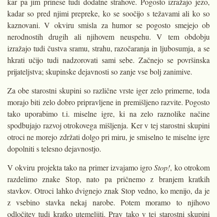
kar pa jim prinese tudi dodatne strahove. Pogosto izražajo jezo,
kadar so pred njimi prepreke, ko se soočijo s težavami ali ko so
kaznovani. V okviru smisla za humor se pogosto smejejo ob
nerodnostih drugih ali njihovem neuspehu. V tem obdobju
izražajo tudi čustva sramu, strahu, razočaranja in ljubosumja, a se
hkrati učijo tudi nadzorovati sami sebe. Začnejo se površinska
prijatelj­stva; skupinske dejavnosti so zanje vse bolj zanimive.
Za obe starostni skupini so različne vrste iger zelo primerne, toda
morajo biti zelo dobro pripravljene in premišljeno razvite. Pogosto
tako uporabimo t.i. misel­ne igre, ki na zelo raznolike načine
spodbujajo razvoj otrokovega mišljenja. Ker v tej starostni skupini
otroci ne morejo zdržati dolgo pri miru, je smiselno te miselne igre
dopolniti s telesno de­javnostjo.
V okviru projekta tako na primer izvajamo igro
Stop!
, ko otrokom
razdelimo zna­ke Stop, nato pa pričnemo z branjem kratkih
stavkov. Otroci lahko dvignejo znak Stop vedno, ko menijo, da je
z vsebino stavka nekaj narobe. Potem moramo to njihovo
odločitev tudi krat­ko utemeljiti. Prav tako v tej starostni skupini