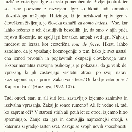
različne vrste iger. Igre so zelo pomemben del življenja otrok ter
so tesno povezane z razvojem. Igre so hkrati tudi korenine
filozofskega mišljenja. Huizinga, ki je raziskoval vpliv iger v
človeškem življenju, je človeka označil za
homo ludens
. “Vse, kar
lahko rečemo o teh častitljivih besedilih, je, da smo v njih priča
rojstvu filozofije, ne zgolj igri kar tako, ampak sveti igri. Najvišja
modrost se izraža kot ezoterična
tour de force
. Hkrati lahko
zatrdimo, da je vprašanje kozmogonije o tem, kako je svet nastal,
ena izmed prvotnih in poglavitnih okupacij človekovega uma.
Eksperimentalna razvojna psihologija je pokazala, da je velik del
vprašanj, ki jih zastavljajo šestletni otroci, po svoji naravi
kozmogonična, na primer Zakaj voda teče? Od kod je veter prišel?
Kaj je mrtvo?” (Huizinga, 1992: 107).
Tudi otroci, stari tri ali štiri leta, zastavljajo izjemno zanimiva in
izzi­valna vprašanja. Zakaj je sonce rume­no? Ali še vedno si, tudi
ko zaprem oči? V starosti štirih ali petih let se otroci izjemno hitro
spreminjajo. Zanje sta igra in domišljija najmoč­nejši orodji, s
katerima si gradijo lasten svet. Zavejo se svojih novih sposobnosti,