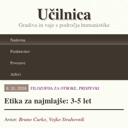
Učilnica
Gradiva in vaje s področja humanistike
Naslovna
Predstavitev
Povezave
Arhivi
FILOZOFIJA ZA OTROKE,
PRISPEVKI
6. 11. 2016
Etika za najmlajše: 3-5 let
Avtor:
Bruno Ćurko
,
Vojko Strahovnik