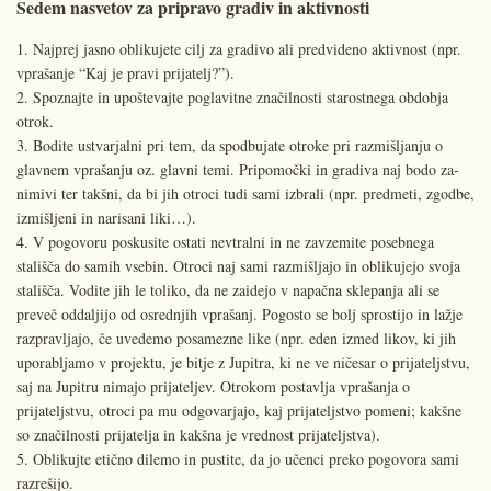
Sedem nasvetov za pripravo gradiv in aktivnosti
Najprej jasno oblikujete cilj za gra­divo ali predvideno aktivnost (npr.
vprašanje “Kaj je pravi prijatelj?”).
Spoznajte in upoštevajte poglavi­tne značilnosti starostnega obdobja
otrok.
Bodite ustvarjalni pri tem, da spod­bujate otroke pri razmišljanju o
glavnem vprašanju oz. glavni temi. Pripomočki in gradiva naj bodo za­
nimivi ter takšni, da bi jih otroci tudi sami izbrali (npr. predmeti, zgodbe,
izmišljeni in narisani liki…).
V pogovoru poskusite ostati nev­tralni in ne zavzemite posebnega
stališča do samih vsebin. Otroci naj sami razmišljajo in oblikujejo svoja
stališča. Vodite jih le toliko, da ne zaidejo v napačna sklepanja ali se
preveč oddaljijo od osrednjih vprašanj. Pogosto se bolj sprostijo in lažje
razpravljajo, če uvedemo posamezne like (npr. eden izmed likov, ki jih
uporabljamo v projektu, je bitje z Jupitra, ki ne ve ničesar o prijateljstvu,
saj na Jupitru nimajo prijateljev. Otrokom postavlja vpra­šanja o
prijateljstvu, otroci pa mu odgovarjajo, kaj prijateljstvo pome­ni; kakšne
so značilnosti prijatelja in kakšna je vrednost prijateljstva).
Oblikujte etično dilemo in pustite, da jo učenci preko pogovora sami
razrešijo.