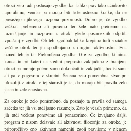
otroci zelo radi poslušajo zgodbe, kar lahko prav tako učinko­vito
uporabimo, vendar pa morajo biti le-te ustrezno kratke, da ne
presežejo njihovega razpona po­zornosti. Dobro je, če zgodbo
večkrat preberemo ali povemo ter šele nato preidemo na
razmišljanje in razpravo z otroki glede posameznih odprtih
vprašanj v zgodbi. Ob teh zgodbah lahko krepimo tudi socialne
veščine otrok ter jih spodbujamo z drugimi aktivnostmi. Ena
izmed teh je t.i. Pre­lomljena zgodba. Gre za zgodbo, ki nima
konca in pri kateri na sredini preprosto zaključimo z branjem,
otro­ci pa morajo potem samo dokončati in zaključiti, bodisi sami
ali pa v pogovo­ru v skupini. Še ena zelo pomembna stvar pri
filozofiji z otroki v tej starosti je ta, da morajo biti pravila zelo
jasna in zelo enostavna.
Za otroke je zelo pomembno, da poznajo ta pravila od samega
začetka ter jih vsi tudi jasno razumejo. Zato je včasih primerno, da
jih tudi večkrat ponovimo ali ponazorimo. Če izvaja­mo daljši
program z nizom delavnic ali aktivnosti filozofije za otroke, je
priporočljivo eno aktivnost nameniti zgolj pravilom; v njenem