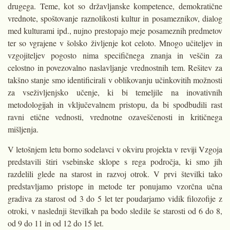
drugega. Teme, kot so državljanske kompetence, demokratične
vrednote, spoštovanje ra­znolikosti kultur in posameznikov, dialog
med kulturami ipd., nujno pre­stopajo meje posameznih predmetov
ter so vgrajene v šolsko življenje kot celoto. Mnogo učiteljev in
vzgojiteljev pogosto nima specifičnega znanja in veščin za
celostno in povezovalno naslavljanje vrednostnih tem. Rešitev za
takšno stanje smo identificirali v oblikovanju učinkovitih možnosti
za vseživljenjsko učenje, ki bi temeljile na inovativnih
metodologijah in vklju­čevalnem pristopu, da bi spodbudili rast
ravni etične vednosti, vrednotne ozaveščenosti in kritičnega
mišljenja.
V letošnjem letu borno sodelavci v okviru projekta v reviji Vzgoja
pred­stavili štiri vsebinske sklope s rega področja, ki smo jih
razdelili glede na starost in razvoj otrok. V prvi številki tako
predstavljamo pristope in metode ter ponujamo vzorčna učna
gradiva za starost od 3 do 5 let ter poudarjamo vidik filozofije z
otroki, v naslednji številkah pa bodo sledile še starosti od 6 do 8,
od 9 do 11 in od 12 do 15 let.