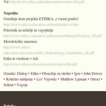
Vir:
http://www.ethics-education.eu/news/news04.pdf
Napotila:
Osrednja stran projekta ETHIKA, z vsemi gradivi
http://www.ethics-education.eu/home/index-si.htm
Priročnik za učitelje in vzgojitelje
http://www.ethics-education.eu/resources/ManualTeachers_SI.pdf
Metodološke smernice
http://www.ethics-
education.eu/resources/D6_Methodology_Guidelines_SI.pdf
Etika in vrednote v šoli
http://www.ethics-education.eu/news/news06.pdf
Oznake:
Dialog
•
Etika
•
Filozofija za otroke
•
Igra
•
John Dewey
•
Kritično mišljenje
•
Lev Vigotski
•
Matthew Lipman
•
Otroci
•
Sokrat
•
Vzgoja
Rubrike