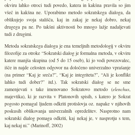
okviru lahko otroci tudi povedo, katera in kakšna pravila so jim
všeč in kakšna ne. Upo­rabimo metodo sokratskega dialoga, da
oblikujejo svoja stališča, kaj in zakaj je nekaj dobro, nekaj
drugega pa ne. Po takšni aktivnosti bo mnogo lažje nadaljevati
tudi z drugimi.
Metoda sokratskega dialoga je ena temeljnih metodologij v okviru
filozo­fije za otroke “Sokratski dialog je for­malna metoda, v okviru
katere manjša skupina (od 5 do 15 oseb), ki jo vodi povezovalec,
išče in najde celosten od­govor na določeno univerzalno vpra­šanje
(na primer “Kaj je sreča?”, “Kaj je integriteta?”, “Ali je konflikt
lahko tudi dober?” itd.). Tak sokratski dialog se ne sme
zamenjevati s take imenova­no Sokratovo metodo (
elenchus
,
majevtika), ki je razvita v Platonovih spisih, s katero je Sokrat
pogosto pomagal ljudem odkriti protislovja oz. napake v njihovih
poskusih oblikovanja univerzalnih opredelitev. Nasprotno nam
sokratski dialog pomaga odkriti, kaj nekaj je, v nasprotju s tem,
kaj nekaj ni.” (Marinoff, 2002)