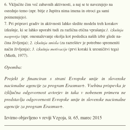
Vključite čim več zabavnih aktivno­sti, a naj se te navezujejo na
osrednjo temo (npr. bitje z Jupitra nima ime­na in otroci ga sami
poimenujejo).
Pri pripravi gradiv in aktivnosti lahko sledite modelu treh korakov
izkušnje, ki se lahko uporabi tudi za različna etična vprašanja:
1.
izkušnja
nasprotja
(npr. onesnaževanje okolja kot posledica naših izbir glede na­
čina življenja);
2. izkušnja smisla
(za razrešitev je potrebno spremeniti
način življenja);
3. izkušnja motiva­cije
(prvi koraki k uresničitvi tega)
(Mieth, 1977).
Opomba:
Projekt je financiran s strani Evropske unije in slovenske
nacionalne agencije za program Erasmus+. Vsebina prispevka je
izključna odgovornost avtorjev in taka v nobenem primeru ne
predstavlja odgovor­nosti Evropske unije in slovenske nacional­ne
agencije za program Erasmus+.
Izvirno objavljeno v reviji Vzgoja, št. 65, marec 2015