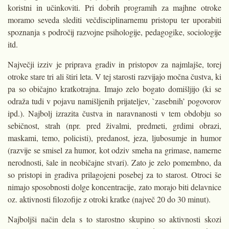
koristni in učinkoviti. Pri dobrih programih za majhne otro­ke
moramo seveda slediti večdisciplinarnemu pristo­pu ter uporabiti
spoznanja s področij razvojne psiho­logije, pedagogike, socio­logije
itd.
Največji izziv je priprava gradiv in pristopov za naj­mlajše, torej
otroke stare tri ali štiri leta. V tej staro­sti razvijajo močna čustva, ki
pa so običajno kratko­trajna. Imajo zelo bogato domišljijo (ki se
odraža tudi v pojavu namišljenih prijateljev, `zasebnih’ pogo­vorov
ipd.). Najbolj izrazi­ta čustva in naravnanosti v tem obdobju so
sebičnost, strah (npr. pred živalmi, predmeti, grdimi obrazi,
maskami, temo, policisti), predanost, jeza, ljubosumje in humor
(razvije se smisel za humor, kot odziv smeha na grimase, namerne
nerodno­sti, šale in neobičajne stvari). Zato je zelo pomembno, da
so pristopi in gradiva prilagojeni posebej za to starost. Otroci še
nimajo sposobnosti dolge koncentracije, zato morajo biti delav­nice
oz. aktivnosti filozofije z otroki kratke (največ 20 do 30 minut).
Najboljši način dela s to starostno skupino so aktivnosti skozi