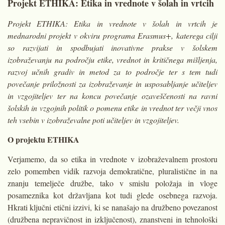
Projekt ETHIKA: Etika in vrednote v šolah in vrtcih
Projekt ETHIKA: Etika in vrednote v šolah in vrtcih je
mednarodni projekt v okviru programa Erasmus+, katerega cilji
so razvijati in spodbujati inovativne prakse v šolskem
izobraževanju na področju etike, vrednot in kritičnega mišljenja,
razvoj učnih gradiv in metod za to področje ter s tem tudi
povečanje priložnosti za izobraževanje in usposabljanje učiteljev
in vzgojiteljev ter na koncu povečanje ozaveščenosti na ravni
šolskih in vzgojnih politik o pomenu etike in vrednot ter večji vnos
teh vsebin v izobraževalne poti učiteljev in vzgojiteljev.
O projektu ETHIKA
Verjamemo, da so etika in vrednote v izobraževalnem prostoru
zelo pomemben vidik razvoja demokratične, pluralistične in na
znanju temelječe družbe, tako v smislu položaja in vloge
posameznika kot državljana kot tudi glede osebnega razvoja.
Hkrati ključni etični izzivi, ki se nanašajo na družbeno povezanost
(družbena nepravičnost in izključe­nost), znanstveni in tehnološki