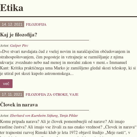
Etika
FILOZOFIJA
14. 12. 2021
Kaj je filozofija?
Avtor:
Gašper Pirc
»Dve stvari navdajata čud z vselej novim in naraščajočim občudovanjem in
strahospoštovanjem, čim pogosteje in vztrajneje se razmišljanje z njima
ukvarja: zvezdnato nebo nad menoj in moralni zakon v meni.« Immanuel
Kant: Kritika praktičnega uma Marko je zamišljeno gledal skozi teleskop, ki si
je utiral pot skozi kupolo astronomskega...
več
FILOZOFIJA ZA OTROKE
,
VAJE
17. 11. 2021
Človek in narava
Avtor:
Eberhard von Kuenheim Stiftung
,
Tanja Pihlar
Komu pripada narava? Ali je človek pomembnejši od narave? Ali imajo
rastline čustva? Ali imajo vse živali za nas enako vrednost? „Človek in narava“
ter trajnostni razvoj Rimski klub je leta 1972 objavil študijo „Meje rasti“, v