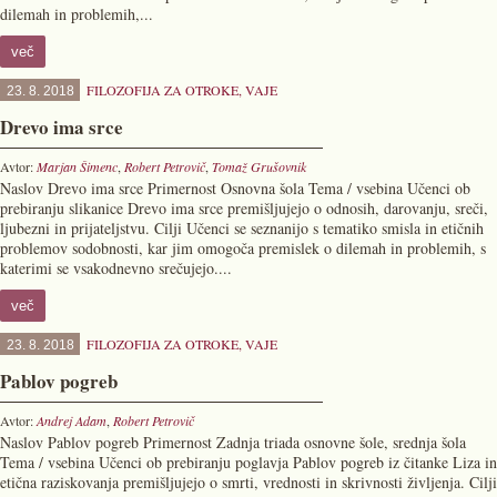
dilemah in problemih,...
več
FILOZOFIJA ZA OTROKE
,
VAJE
23. 8. 2018
Drevo ima srce
Avtor:
Marjan Šimenc
,
Robert Petrovič
,
Tomaž Grušovnik
Naslov Drevo ima srce Primernost Osnovna šola Tema / vsebina Učenci ob
prebiranju slikanice Drevo ima srce premišljujejo o odnosih, darovanju, sreči,
ljubezni in prijateljstvu. Cilji Učenci se seznanijo s tematiko smisla in etičnih
problemov sodobnosti, kar jim omogoča premislek o dilemah in problemih, s
katerimi se vsakodnevno srečujejo....
več
FILOZOFIJA ZA OTROKE
,
VAJE
23. 8. 2018
Pablov pogreb
Avtor:
Andrej Adam
,
Robert Petrovič
Naslov Pablov pogreb Primernost Zadnja triada osnovne šole, srednja šola
Tema / vsebina Učenci ob prebiranju poglavja Pablov pogreb iz čitanke Liza in
etična raziskovanja premišljujejo o smrti, vrednosti in skrivnosti življenja. Cilji