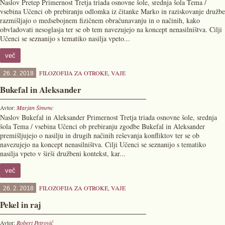
Naslov Pretep Primernost Tretja triada osnovne šole, srednja šola Tema /
vsebina Učenci ob prebiranju odlomka iz čitanke Marko in raziskovanje družbe
razmišljajo o medsebojnem fizičnem obračunavanju in o načinih, kako
obvladovati nesoglasja ter se ob tem navezujejo na koncept nenasilništva. Cilji
Učenci se seznanijo s tematiko nasilja vpeto...
več
FILOZOFIJA ZA OTROKE
,
VAJE
26. 2. 2018
Bukefal in Aleksander
Avtor:
Marjan Šimenc
Naslov Bukefal in Aleksander Primernost Tretja triada osnovne šole, srednja
šola Tema / vsebina Učenci ob prebiranju zgodbe Bukefal in Aleksander
premišljujejo o nasilju in drugih načinih reševanja konfliktov ter se ob
navezujejo na koncept nenasilništva. Cilji Učenci se seznanijo s tematiko
nasilja vpeto v širši družbeni kontekst, kar...
več
FILOZOFIJA ZA OTROKE
,
VAJE
26. 2. 2018
Pekel in raj
Avtor:
Robert Petrovič