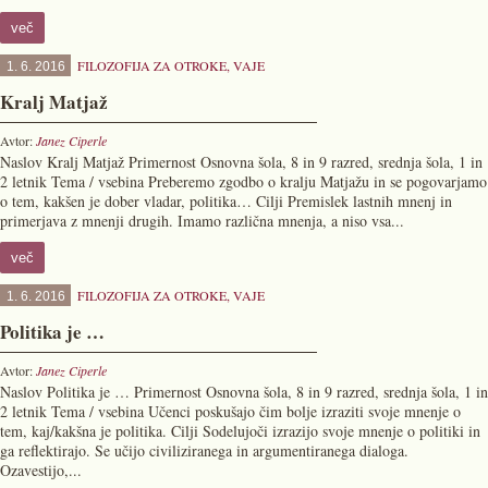
več
FILOZOFIJA ZA OTROKE
,
VAJE
1. 6. 2016
Kralj Matjaž
Avtor:
Janez Ciperle
Naslov Kralj Matjaž Primernost Osnovna šola, 8 in 9 razred, srednja šola, 1 in
2 letnik Tema / vsebina Preberemo zgodbo o kralju Matjažu in se pogovarjamo
o tem, kakšen je dober vladar, politika… Cilji Premislek lastnih mnenj in
primerjava z mnenji drugih. Imamo različna mnenja, a niso vsa...
več
FILOZOFIJA ZA OTROKE
,
VAJE
1. 6. 2016
Politika je …
Avtor:
Janez Ciperle
Naslov Politika je … Primernost Osnovna šola, 8 in 9 razred, srednja šola, 1 in
2 letnik Tema / vsebina Učenci poskušajo čim bolje izraziti svoje mnenje o
tem, kaj/kakšna je politika. Cilji Sodelujoči izrazijo svoje mnenje o politiki in
ga reflektirajo. Se učijo civiliziranega in argumentiranega dialoga.
Ozavestijo,...