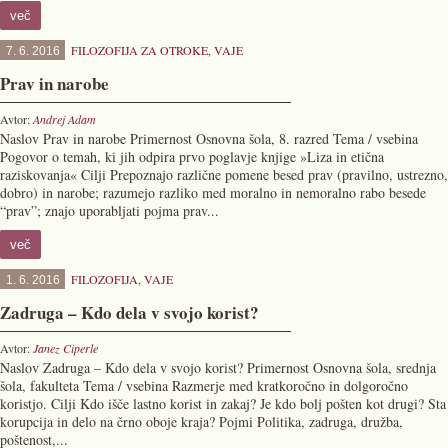
več
FILOZOFIJA ZA OTROKE
,
VAJE
7. 6. 2016
Prav in narobe
Avtor:
Andrej Adam
Naslov Prav in narobe Primernost Osnovna šola, 8. razred Tema / vsebina
Pogovor o temah, ki jih odpira prvo poglavje knjige »Liza in etična
raziskovanja« Cilji Prepoznajo različne pomene besed prav (pravilno, ustrezno,
dobro) in narobe; razumejo razliko med moralno in nemoralno rabo besede
“prav”; znajo uporabljati pojma prav...
več
FILOZOFIJA
,
VAJE
1. 6. 2016
Zadruga – Kdo dela v svojo korist?
Avtor:
Janez Ciperle
Naslov Zadruga – Kdo dela v svojo korist? Primernost Osnovna šola, srednja
šola, fakulteta Tema / vsebina Razmerje med kratkoročno in dolgoročno
koristjo. Cilji Kdo išče lastno korist in zakaj? Je kdo bolj pošten kot drugi? Sta
korupcija in delo na črno oboje kraja? Pojmi Politika, zadruga, družba,
poštenost,...