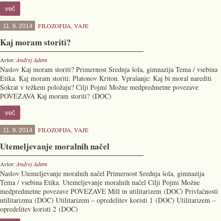
več
FILOZOFIJA
,
VAJE
11. 9. 2014
Kaj moram storiti?
Avtor:
Andrej Adam
Naslov Kaj moram storiti? Primernost Srednja šola, gimnazija Tema / vsebina
Etika. Kaj moram storiti: Platonov Kriton. Vprašanje: Kaj bi moral narediti
Sokrat v težkem položaju? Cilji Pojmi Možne medpredmetne povezave
POVEZAVA Kaj moram storiti? (DOC)
več
FILOZOFIJA
,
VAJE
11. 9. 2014
Utemeljevanje moralnih načel
Avtor:
Andrej Adam
Naslov Utemeljevanje moralnih načel Primernost Srednja šola, gimnazija
Tema / vsebina Etika. Utemeljevanje moralnih načel Cilji Pojmi Možne
medpredmetne povezave POVEZAVE Mill in utilitarizem (DOC) Privlačnosti
utilitarizma (DOC) Utilitarizem – opredelitev koristi 1 (DOC) Utilitarizem –
opredelitev koristi 2 (DOC)