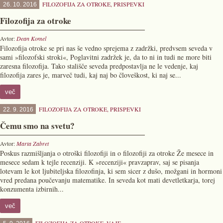
FILOZOFIJA ZA OTROKE
,
PRISPEVKI
26. 10. 2016
Filozofija za otroke
Avtor:
Dean Komel
Filozofija otroke se pri nas še vedno sprejema z zadržki, predvsem seveda v
sami »filozofski stroki«, Poglavitni zadržek je, da to ni in tudi ne more biti
zaresna filozofija. Tako stališče seveda predpostavlja ne le vedenje, kaj
filozofija zares je, marveč tudi, kaj naj bo človeškost, ki naj se...
več
FILOZOFIJA ZA OTROKE
,
PRISPEVKI
22. 9. 2016
Čemu smo na svetu?
Avtor:
Marta Zabret
Poskus razmišljanja o otroški filozofiji in o filozofiji za otroke Že mesece in
mesece sedam k tejle recenziji. K »recenziji« pravzaprav, saj se pisanja
lotevam le kot ljubiteljska filozofinja, ki sem sicer z dušo, možgani in hormoni
vred predana poučevanju matematike. In seveda kot mati devetletkarja, torej
konzumenta izbirnih...
več