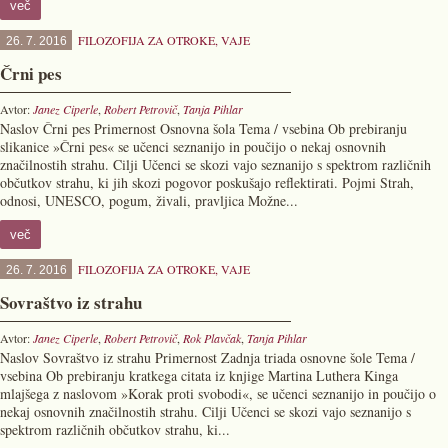
več
FILOZOFIJA ZA OTROKE
,
VAJE
26. 7. 2016
Črni pes
Avtor:
Janez Ciperle
,
Robert Petrovič
,
Tanja Pihlar
Naslov Črni pes Primernost Osnovna šola Tema / vsebina Ob prebiranju
slikanice »Črni pes« se učenci seznanijo in poučijo o nekaj osnovnih
značilnostih strahu. Cilji Učenci se skozi vajo seznanijo s spektrom različnih
občutkov strahu, ki jih skozi pogovor poskušajo reflektirati. Pojmi Strah,
odnosi, UNESCO, pogum, živali, pravljica Možne...
več
FILOZOFIJA ZA OTROKE
,
VAJE
26. 7. 2016
Sovraštvo iz strahu
Avtor:
Janez Ciperle
,
Robert Petrovič
,
Rok Plavčak
,
Tanja Pihlar
Naslov Sovraštvo iz strahu Primernost Zadnja triada osnovne šole Tema /
vsebina Ob prebiranju kratkega citata iz knjige Martina Luthera Kinga
mlajšega z naslovom »Korak proti svobodi«, se učenci seznanijo in poučijo o
nekaj osnovnih značilnostih strahu. Cilji Učenci se skozi vajo seznanijo s
spektrom različnih občutkov strahu, ki...