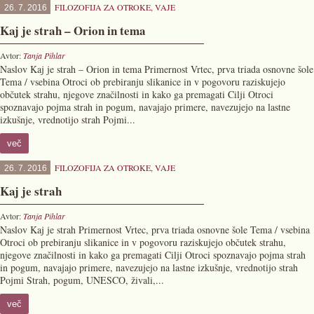
FILOZOFIJA ZA OTROKE
,
VAJE
26. 7. 2016
Kaj je strah – Orion in tema
Avtor:
Tanja Pihlar
Naslov Kaj je strah – Orion in tema Primernost Vrtec, prva triada osnovne šole
Tema / vsebina Otroci ob prebiranju slikanice in v pogovoru raziskujejo
občutek strahu, njegove značilnosti in kako ga premagati Cilji Otroci
spoznavajo pojma strah in pogum, navajajo primere, navezujejo na lastne
izkušnje, vrednotijo strah Pojmi...
več
FILOZOFIJA ZA OTROKE
,
VAJE
26. 7. 2016
Kaj je strah
Avtor:
Tanja Pihlar
Naslov Kaj je strah Primernost Vrtec, prva triada osnovne šole Tema / vsebina
Otroci ob prebiranju slikanice in v pogovoru raziskujejo občutek strahu,
njegove značilnosti in kako ga premagati Cilji Otroci spoznavajo pojma strah
in pogum, navajajo primere, navezujejo na lastne izkušnje, vrednotijo strah
Pojmi Strah, pogum, UNESCO, živali,...
več