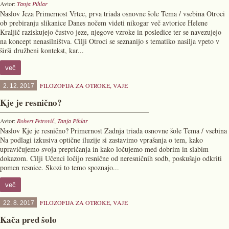
Avtor:
Tanja Pihlar
Naslov Jeza Primernost Vrtec, prva triada osnovne šole Tema / vsebina Otroci
ob prebiranju slikanice Danes nočem videti nikogar več avtorice Helene
Kraljič raziskujejo čustvo jeze, njegove vzroke in posledice ter se navezujejo
na koncept nenasilništva. Cilji Otroci se seznanijo s tematiko nasilja vpeto v
širši družbeni kontekst, kar...
več
FILOZOFIJA ZA OTROKE
,
VAJE
2. 12. 2017
Kje je resnično?
Avtor:
Robert Petrovič
,
Tanja Pihlar
Naslov Kje je resnično? Primernost Zadnja triada osnovne šole Tema / vsebina
Na podlagi izkusiva optične iluzije si zastavimo vprašanja o tem, kako
upravičujemo svoja prepričanja in kako ločujemo med dobrim in slabim
dokazom. Cilji Učenci ločijo resnične od neresničnih sodb, poskušajo odkriti
pomen resnice. Skozi to temo spoznajo...
več
FILOZOFIJA ZA OTROKE
,
VAJE
22. 8. 2017
Kača pred šolo