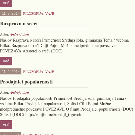
več
FILOZOFIJA
,
VAJE
11. 9. 2014
Razprava o sreči
Avtor:
Andrej Adam
Naslov Razprava o sreči Primernost Srednja šola, gimnazija Tema / vsebina
Etika. Razprava o sreči Cilji Pojmi Možne medpredmetne povezave
POVEZAVA Aristotel o sreči (DOC)
več
FILOZOFIJA
,
VAJE
11. 9. 2014
Prodajalci popularnosti
Avtor:
Andrej Adam
Naslov Prodajalci popularnosti Primernost Srednja šola, gimnazija Tema /
vsebina Etika. Prodajalci popularnosti, Sofisti Cilji Pojmi Možne
medpredmetne povezave POVEZAVE O filmu Prodajalci popularnosti (DOC)
Sofisti (DOC) http://zofijini.net/mediji_trgovci/
več