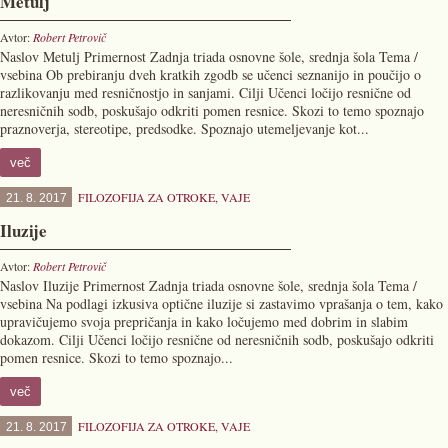
Metulj
Avtor:
Robert Petrovič
Naslov Metulj Primernost Zadnja triada osnovne šole, srednja šola Tema /
vsebina Ob prebiranju dveh kratkih zgodb se učenci seznanijo in poučijo o
razlikovanju med resničnostjo in sanjami. Cilji Učenci ločijo resnične od
neresničnih sodb, poskušajo odkriti pomen resnice. Skozi to temo spoznajo
praznoverja, stereotipe, predsodke. Spoznajo utemeljevanje kot...
več
FILOZOFIJA ZA OTROKE
,
VAJE
21. 8. 2017
Iluzije
Avtor:
Robert Petrovič
Naslov Iluzije Primernost Zadnja triada osnovne šole, srednja šola Tema /
vsebina Na podlagi izkusiva optične iluzije si zastavimo vprašanja o tem, kako
upravičujemo svoja prepričanja in kako ločujemo med dobrim in slabim
dokazom. Cilji Učenci ločijo resnične od neresničnih sodb, poskušajo odkriti
pomen resnice. Skozi to temo spoznajo...
več
FILOZOFIJA ZA OTROKE
,
VAJE
21. 8. 2017