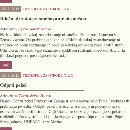
FILOZOFIJA ZA OTROKE
,
VAJE
26. 7. 2016
Rdeča ali zakaj zasmehovanje ni smešno
Avtor:
Janez Ciperle
,
Robert Petrovič
Naslov Rdeča ali zakaj zasmehovanje ni smešno Primernost Osnovna šola
Tema / vsebina Ob prebiranju slikanice »Rdeča ali zakaj zasmehovanje ni
smešno« se učenci seznanijo in poučijo o nekaj osnovnih značilnostih strahu.
Cilji Učenci se skozi vajo seznanijo s spektrom različnih občutkov strahu, ki
jih skozi pogovor poskušajo reflektirati....
več
FILOZOFIJA ZA OTROKE
,
VAJE
26. 7. 2016
Odprti pekel
Avtor:
Janez Ciperle
,
Robert Petrovič
Naslov Odprti pekel Primernost Zadnja triada osnovne šole Tema / vsebina Ob
prebiranju povedke »Odprti pekel« se učenci seznanijo in poučijo o nekaj
osnovnih značilnostih strahu. Cilji Učenci se skozi vajo seznanijo s spektrom
različnih občutkov strahu, ki jih skozi pogovor poskušajo reflektirati. Pojmi
Strah, odnosi, UNESCO, vera Možne...