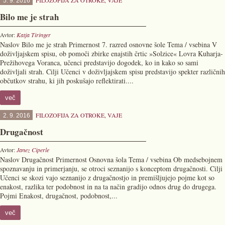
FILOZOFIJA ZA OTROKE
,
VAJE
5. 9. 2016
Bilo me je strah
Avtor:
Katja Tiringer
Naslov Bilo me je strah Primernost 7. razred osnovne šole Tema / vsebina V
doživljajskem spisu, ob pomoči zbirke enajstih črtic »Solzice« Lovra Kuharja-
Prežihovega Voranca, učenci predstavijo dogodek, ko in kako so sami
doživljali strah. Cilji Učenci v doživljajskem spisu predstavijo spekter različnih
občutkov strahu, ki jih poskušajo reflektirati....
več
FILOZOFIJA ZA OTROKE
,
VAJE
2. 9. 2016
Drugačnost
Avtor:
Janez Ciperle
Naslov Drugačnost Primernost Osnovna šola Tema / vsebina Ob medsebojnem
spoznavanju in primerjanju, se otroci seznanijo s konceptom drugačnosti. Cilji
Učenci se skozi vajo seznanijo z drugačnostjo in premišljujejo pojme kot so
enakost, razlika ter podobnost in na ta način gradijo odnos drug do drugega.
Pojmi Enakost, drugačnost, podobnost,...
več