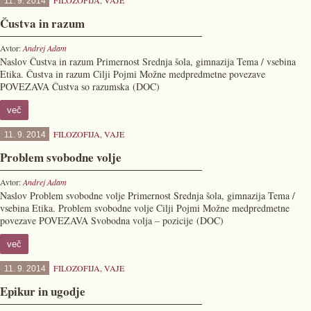
FILOZOFIJA
,
VAJE
11. 9. 2014
Čustva in razum
Avtor:
Andrej Adam
Naslov Čustva in razum Primernost Srednja šola, gimnazija Tema / vsebina
Etika. Čustva in razum Cilji Pojmi Možne medpredmetne povezave
POVEZAVA Čustva so razumska (DOC)
več
FILOZOFIJA
,
VAJE
11. 9. 2014
Problem svobodne volje
Avtor:
Andrej Adam
Naslov Problem svobodne volje Primernost Srednja šola, gimnazija Tema /
vsebina Etika. Problem svobodne volje Cilji Pojmi Možne medpredmetne
povezave POVEZAVA Svobodna volja – pozicije (DOC)
več
FILOZOFIJA
,
VAJE
11. 9. 2014
Epikur in ugodje