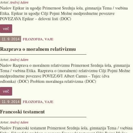
Avtor:
Andrej Adam
Naslov Epikur in ugodje Primernost Srednja šola, gimnazija Tema / vsebina
Etika. Epikur in ugodje Cilji Pojmi Možne medpredmetne povezave
POVEZAVA Epikur – delovni listi (DOC)
več
FILOZOFIJA
,
VAJE
11. 9. 2014
Razprava o moralnem relativizmu
Avtor:
Andrej Adam
Naslov Razprava o moralnem relativizmu Primernost Srednja šola, gimnazija
Tema / vsebina Etika. Razprava o (moralnem) relativizmu Cilji Pojmi Možne
medpredmetne povezave POVEZAVI Albert Camus – Tujec (dva
odlomka) (DOC) Problem moralnega relativizma (DOC)
več
FILOZOFIJA
,
VAJE
11. 9. 2014
Francoski testament
Avtor:
Andrej Adam
Naslov Francoski testament Primernost Srednja šola, gimnazija Tema / vsebina