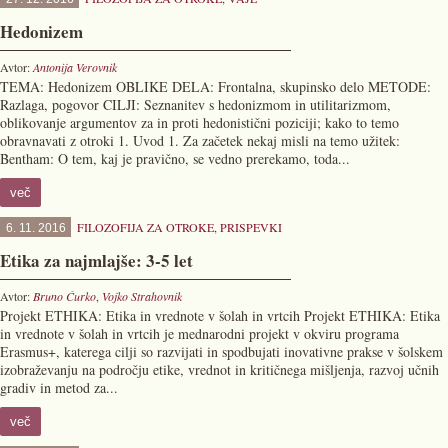
Hedonizem
Avtor:
Antonija Verovnik
TEMA: Hedonizem OBLIKE DELA: Frontalna, skupinsko delo METODE:
Razlaga, pogovor CILJI: Seznanitev s hedonizmom in utilitarizmom,
oblikovanje argumentov za in proti hedonistični poziciji; kako to temo
obravnavati z otroki 1. Uvod 1. Za začetek nekaj misli na temo užitek:
Bentham: O tem, kaj je pravično, se vedno prerekamo, toda...
več
FILOZOFIJA ZA OTROKE
,
PRISPEVKI
6. 11. 2016
Etika za najmlajše: 3-5 let
Avtor:
Bruno Ćurko
,
Vojko Strahovnik
Projekt ETHIKA: Etika in vrednote v šolah in vrtcih Projekt ETHIKA: Etika
in vrednote v šolah in vrtcih je mednarodni projekt v okviru programa
Erasmus+, katerega cilji so razvijati in spodbujati inovativne prakse v šolskem
izobraževanju na področju etike, vrednot in kritičnega mišljenja, razvoj učnih
gradiv in metod za...
več