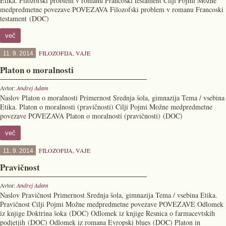
Etika. Filozofski problem v romanu Francoski testament Cilji Pojmi Možne
medpredmetne povezave POVEZAVA Filozofski problem v romanu Francoski
testament (DOC)
več
FILOZOFIJA
,
VAJE
11. 9. 2014
Platon o moralnosti
Avtor:
Andrej Adam
Naslov Platon o moralnosti Primernost Srednja šola, gimnazija Tema / vsebina
Etika. Platon o moralnosti (pravičnosti) Cilji Pojmi Možne medpredmetne
povezave POVEZAVA Platon o moralnosti (pravičnosti) (DOC)
več
FILOZOFIJA
,
VAJE
11. 9. 2014
Pravičnost
Avtor:
Andrej Adam
Naslov Pravičnost Primernost Srednja šola, gimnazija Tema / vsebina Etika.
Pravičnost Cilji Pojmi Možne medpredmetne povezave POVEZAVE Odlomek
iz knjige Doktrina šoka (DOC) Odlomek iz knjige Resnica o farmacevtskih
podjetjih (DOC) Odlomek iz romana Evropski blues (DOC) Platon in