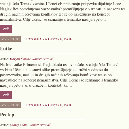
srednja šola Tema / vsebina Učenci ob prebiranju prispevka dijakinje Lore
Naglav Res potrebujemo varnostnika? premišljujejo o varnosti in nadzoru ter
drugih načinih reševanja konfliktov ter se ob navezujejo na koncept
nenasilništva. Cilji Učenci se seznanijo s tematiko nasilja vpeto...
več
FILOZOFIJA ZA OTROKE
,
VAJE
26. 2. 2018
Lutke
Avtor:
Marjan Šimenc
,
Robert Petrovič
Naslov Lutke Primernost Tretja triada osnovne šole, srednja šola Tema /
vsebina Učenci na osnovi slike premišljujejo o družbi v odnosu do
posameznika, nasilju in drugih načinih reševanja konfliktov ter se ob
navezujejo na koncept nenasilništva. Cilji Učenci se seznanijo s tematiko
nasilja vpeto v širši družbeni kontekst, kar...
več
FILOZOFIJA ZA OTROKE
,
VAJE
26. 2. 2018
Pretep
Avtor:
Andrej Adam
,
Robert Petrovič