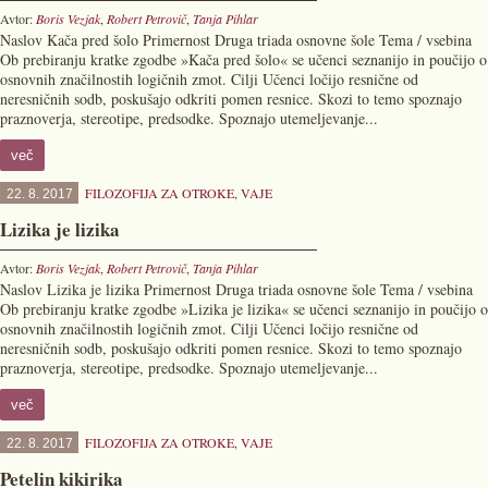
Avtor:
Boris Vezjak
,
Robert Petrovič
,
Tanja Pihlar
Naslov Kača pred šolo Primernost Druga triada osnovne šole Tema / vsebina
Ob prebiranju kratke zgodbe »Kača pred šolo« se učenci seznanijo in poučijo o
osnovnih značilnostih logičnih zmot. Cilji Učenci ločijo resnične od
neresničnih sodb, poskušajo odkriti pomen resnice. Skozi to temo spoznajo
praznoverja, stereotipe, predsodke. Spoznajo utemeljevanje...
več
FILOZOFIJA ZA OTROKE
,
VAJE
22. 8. 2017
Lizika je lizika
Avtor:
Boris Vezjak
,
Robert Petrovič
,
Tanja Pihlar
Naslov Lizika je lizika Primernost Druga triada osnovne šole Tema / vsebina
Ob prebiranju kratke zgodbe »Lizika je lizika« se učenci seznanijo in poučijo o
osnovnih značilnostih logičnih zmot. Cilji Učenci ločijo resnične od
neresničnih sodb, poskušajo odkriti pomen resnice. Skozi to temo spoznajo
praznoverja, stereotipe, predsodke. Spoznajo utemeljevanje...
več
FILOZOFIJA ZA OTROKE
,
VAJE
22. 8. 2017
Petelin kikirika