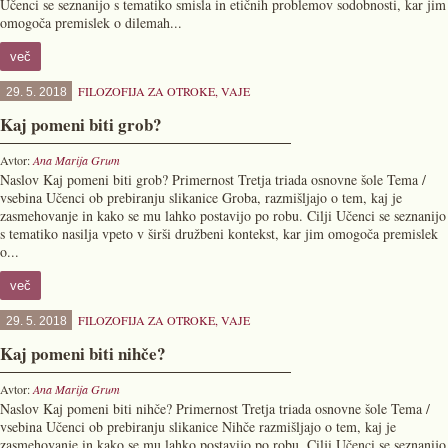
Učenci se seznanijo s tematiko smisla in etičnih problemov sodobnosti, kar jim
omogoča premislek o dilemah...
več
FILOZOFIJA ZA OTROKE
,
VAJE
29. 5. 2018
Kaj pomeni biti grob?
Avtor:
Ana Marija Grum
Naslov Kaj pomeni biti grob? Primernost Tretja triada osnovne šole Tema /
vsebina Učenci ob prebiranju slikanice Groba, razmišljajo o tem, kaj je
zasmehovanje in kako se mu lahko postavijo po robu. Cilji Učenci se seznanijo
s tematiko nasilja vpeto v širši družbeni kontekst, kar jim omogoča premislek
o...
več
FILOZOFIJA ZA OTROKE
,
VAJE
29. 5. 2018
Kaj pomeni biti nihče?
Avtor:
Ana Marija Grum
Naslov Kaj pomeni biti nihče? Primernost Tretja triada osnovne šole Tema /
vsebina Učenci ob prebiranju slikanice Nihče razmišljajo o tem, kaj je
zasmehovanje in kako se mu lahko postavijo po robu. Cilji Učenci se seznanijo