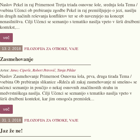
Naslov Pekel in raj Primernost Tretja triada osnovne šole, srednja šola Tema /
vsebina Učenci ob prebiranju zgodbe Pekel in raj premišljujejo o jezi, nasilju
in drugih načinih reševanja konfliktov ter se ob navezujejo na koncept
nenasilništva. Cilji Učenci se seznanijo s tematiko nasilja vpeto v širši družbeni
kontekst,...
več
FILOZOFIJA ZA OTROKE
,
VAJE
13. 2. 2018
Zasmehovanje
Avtor:
Janez Ciperle
,
Robert Petrovič
,
Tanja Pihlar
Naslov Zasmehovanje Primernost Osnovna šola, prva, druga tirada Tema /
vsebina Ob prebiranju slikanice »Rdeča ali zakaj zasmehovanje ni smešno« se
učenci seznanijo in poučijo o nekaj osnovnih značilnostih strahu in
medvrstniškega nasilja. Cilji Učenci se seznanijo s tematiko nasilja vpeto v
širši družbeni kontekst, kar jim omogoča premislek...
več
FILOZOFIJA ZA OTROKE
,
VAJE
31. 1. 2018
Jaz že ne!