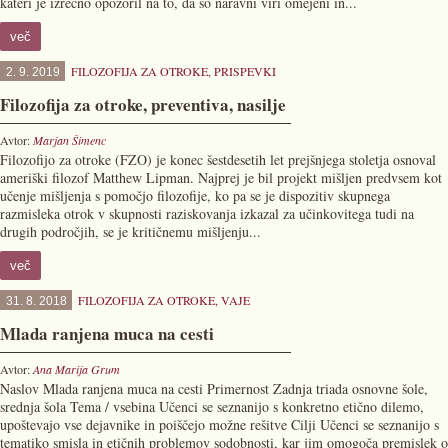
kateri je izrecno opozoril na to, da so naravni viri omejeni in...
več
FILOZOFIJA ZA OTROKE
,
PRISPEVKI
2. 9. 2019
Filozofija za otroke, preventiva, nasilje
Avtor:
Marjan Šimenc
Filozofijo za otroke (FZO) je konec šestdesetih let prejšnjega stoletja osnoval
ameriški filozof Matthew Lipman. Najprej je bil projekt mišljen predvsem kot
učenje mišljenja s pomočjo filozofije, ko pa se je dispozitiv skupnega
razmisleka otrok v skupnosti raziskovanja izkazal za učinkovitega tudi na
drugih področjih, se je kritičnemu mišljenju...
več
FILOZOFIJA ZA OTROKE
,
VAJE
31. 8. 2018
Mlada ranjena muca na cesti
Avtor:
Ana Marija Grum
Naslov Mlada ranjena muca na cesti Primernost Zadnja triada osnovne šole,
srednja šola Tema / vsebina Učenci se seznanijo s konkretno etično dilemo,
upoštevajo vse dejavnike in poiščejo možne rešitve Cilji Učenci se seznanijo s
tematiko smisla in etičnih problemov sodobnosti, kar jim omogoča premislek o