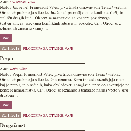
Avtor:
Ana Marija Grum
Naslov Jaz že ne! Primernost Vrtec, prva triada osnovne šole Tema / vsebina
Otroci ob prebiranju slikanice Jaz že ne! premišljujejo o konfliktu (laži) in
stališču drugih ljudi. Ob tem se navezujejo na koncept pozitivnega
(ustvarjalnega) reševanja konfliktnih situacij in posledic. Cilji Otroci se z
izbrano slikanico seznanijo s...
več
FILOZOFIJA ZA OTROKE
,
VAJE
31. 1. 2018
Prepir
Avtor:
Tanja Pihlar
Naslov Prepir Primernost Vrtec, prva triada osnovne šole Tema / vsebina
Otroci ob prebiranju slikanice Gos neumna. Koza trapasta razmišljajo o tem,
kaj je prepir, in o načinih, kako obvladovati nesoglasje ter se ob navezujejo na
koncept nenasilništva. Cilji Otroci se seznanijo s tematiko nasilja vpeto v širši
družbeni...
več
FILOZOFIJA ZA OTROKE
,
VAJE
31. 1. 2018
Drugačnost