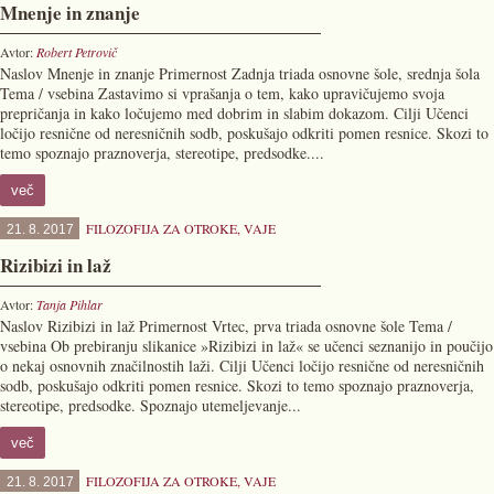
Mnenje in znanje
Avtor:
Robert Petrovič
Naslov Mnenje in znanje Primernost Zadnja triada osnovne šole, srednja šola
Tema / vsebina Zastavimo si vprašanja o tem, kako upravičujemo svoja
prepričanja in kako ločujemo med dobrim in slabim dokazom. Cilji Učenci
ločijo resnične od neresničnih sodb, poskušajo odkriti pomen resnice. Skozi to
temo spoznajo praznoverja, stereotipe, predsodke....
več
FILOZOFIJA ZA OTROKE
,
VAJE
21. 8. 2017
Rizibizi in laž
Avtor:
Tanja Pihlar
Naslov Rizibizi in laž Primernost Vrtec, prva triada osnovne šole Tema /
vsebina Ob prebiranju slikanice »Rizibizi in laž« se učenci seznanijo in poučijo
o nekaj osnovnih značilnostih laži. Cilji Učenci ločijo resnične od neresničnih
sodb, poskušajo odkriti pomen resnice. Skozi to temo spoznajo praznoverja,
stereotipe, predsodke. Spoznajo utemeljevanje...
več
FILOZOFIJA ZA OTROKE
,
VAJE
21. 8. 2017