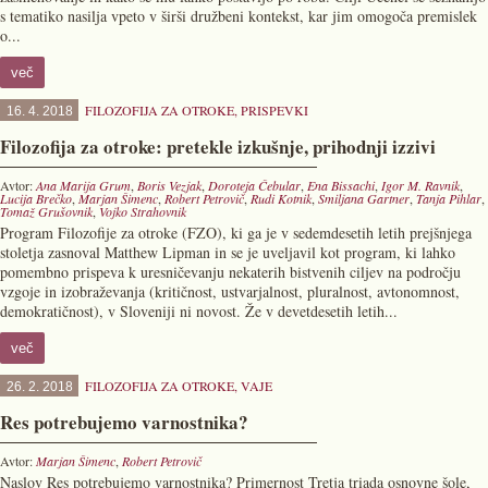
s tematiko nasilja vpeto v širši družbeni kontekst, kar jim omogoča premislek
o...
več
FILOZOFIJA ZA OTROKE
,
PRISPEVKI
16. 4. 2018
Filozofija za otroke: pretekle izkušnje, prihodnji izzivi
Avtor:
Ana Marija Grum
,
Boris Vezjak
,
Doroteja Čebular
,
Ena Bissachi
,
Igor M. Ravnik
,
Lucija Brečko
,
Marjan Šimenc
,
Robert Petrovič
,
Rudi Kotnik
,
Smiljana Gartner
,
Tanja Pihlar
,
Tomaž Grušovnik
,
Vojko Strahovnik
Program Filozofije za otroke (FZO), ki ga je v sedemdesetih letih prejšnjega
stoletja zasnoval Matthew Lipman in se je uveljavil kot program, ki lahko
pomembno prispeva k uresničevanju nekaterih bistvenih ciljev na področju
vzgoje in izobraževanja (kritičnost, ustvarjalnost, pluralnost, avtonomnost,
demokratičnost), v Sloveniji ni novost. Že v devetdesetih letih...
več
FILOZOFIJA ZA OTROKE
,
VAJE
26. 2. 2018
Res potrebujemo varnostnika?
Avtor:
Marjan Šimenc
,
Robert Petrovič
Naslov Res potrebujemo varnostnika? Primernost Tretja triada osnovne šole,