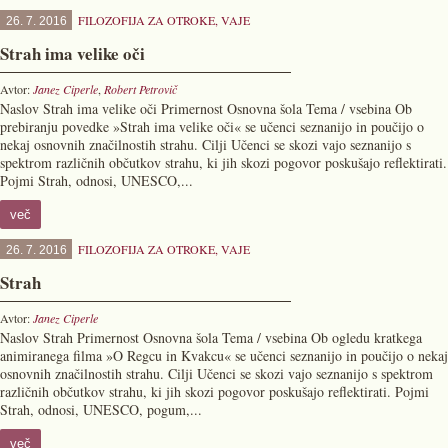
FILOZOFIJA ZA OTROKE
,
VAJE
26. 7. 2016
Strah ima velike oči
Avtor:
Janez Ciperle
,
Robert Petrovič
Naslov Strah ima velike oči Primernost Osnovna šola Tema / vsebina Ob
prebiranju povedke »Strah ima velike oči« se učenci seznanijo in poučijo o
nekaj osnovnih značilnostih strahu. Cilji Učenci se skozi vajo seznanijo s
spektrom različnih občutkov strahu, ki jih skozi pogovor poskušajo reflektirati.
Pojmi Strah, odnosi, UNESCO,...
več
FILOZOFIJA ZA OTROKE
,
VAJE
26. 7. 2016
Strah
Avtor:
Janez Ciperle
Naslov Strah Primernost Osnovna šola Tema / vsebina Ob ogledu kratkega
animiranega filma »O Regcu in Kvakcu« se učenci seznanijo in poučijo o nekaj
osnovnih značilnostih strahu. Cilji Učenci se skozi vajo seznanijo s spektrom
različnih občutkov strahu, ki jih skozi pogovor poskušajo reflektirati. Pojmi
Strah, odnosi, UNESCO, pogum,...
več