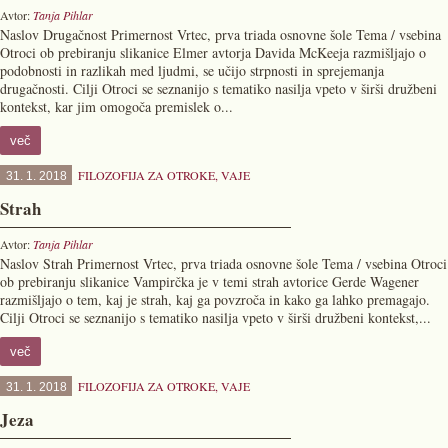
Avtor:
Tanja Pihlar
Naslov Drugačnost Primernost Vrtec, prva triada osnovne šole Tema / vsebina
Otroci ob prebiranju slikanice Elmer avtorja Davida McKeeja razmišljajo o
podobnosti in razlikah med ljudmi, se učijo strpnosti in sprejemanja
drugačnosti. Cilji Otroci se seznanijo s tematiko nasilja vpeto v širši družbeni
kontekst, kar jim omogoča premislek o...
več
FILOZOFIJA ZA OTROKE
,
VAJE
31. 1. 2018
Strah
Avtor:
Tanja Pihlar
Naslov Strah Primernost Vrtec, prva triada osnovne šole Tema / vsebina Otroci
ob prebiranju slikanice Vampirčka je v temi strah avtorice Gerde Wagener
razmišljajo o tem, kaj je strah, kaj ga povzroča in kako ga lahko premagajo.
Cilji Otroci se seznanijo s tematiko nasilja vpeto v širši družbeni kontekst,...
več
FILOZOFIJA ZA OTROKE
,
VAJE
31. 1. 2018
Jeza