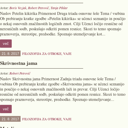
Avtor:
Boris Vezjak
,
Robert Petrovič
,
Tanja Pihlar
Naslov Petelin kikirika Primernost Druga triada osnovne šole Tema / vsebina
Ob prebiranju kratke zgodbe »Petelin kikirika« se učenci seznanijo in poučijo
o nekaj osnovnih značilnostih logičnih zmot. Cilji Učenci ločijo resnične od
neresničnih sodb, poskušajo odkriti pomen resnice. Skozi to temo spoznajo
praznoverja, stereotipe, predsodke. Spoznajo utemeljevanje kot...
več
FILOZOFIJA ZA OTROKE
,
VAJE
21. 8. 2017
Skrivnostna jama
Avtor:
Robert Petrovič
Naslov Skrivnostna jama Primernost Zadnja triada osnovne šole Tema /
vsebina Ob prebiranju kratke zgodbe »Skrivnostna jama« se učenci seznanijo
in poučijo o nekaj osnovnih značilnostih laži in prevar. Cilji Učenci ločijo
resnične od neresničnih sodb, poskušajo odkriti pomen resnice. Skozi to temo
spoznajo praznoverja, stereotipe, predsodke. Spoznajo utemeljevanje...
več
FILOZOFIJA ZA OTROKE
,
VAJE
21. 8. 2017