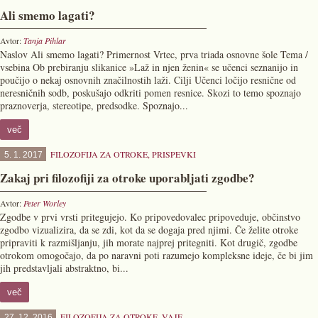
Ali smemo lagati?
Avtor:
Tanja Pihlar
Naslov Ali smemo lagati? Primernost Vrtec, prva triada osnovne šole Tema /
vsebina Ob prebiranju slikanice »Laž in njen ženin« se učenci seznanijo in
poučijo o nekaj osnovnih značilnostih laži. Cilji Učenci ločijo resnične od
neresničnih sodb, poskušajo odkriti pomen resnice. Skozi to temo spoznajo
praznoverja, stereotipe, predsodke. Spoznajo...
več
FILOZOFIJA ZA OTROKE
,
PRISPEVKI
5. 1. 2017
Zakaj pri filozofiji za otroke uporabljati zgodbe?
Avtor:
Peter Worley
Zgodbe v prvi vrsti pritegujejo. Ko pripovedovalec pripoveduje, občinstvo
zgodbo vizualizira, da se zdi, kot da se dogaja pred njimi. Če želite otroke
pripraviti k razmišljanju, jih morate najprej pritegniti. Kot drugič, zgodbe
otrokom omogočajo, da po naravni poti razumejo kompleksne ideje, če bi jim
jih predstavljali abstraktno, bi...
več
FILOZOFIJA ZA OTROKE
,
VAJE
27. 12. 2016