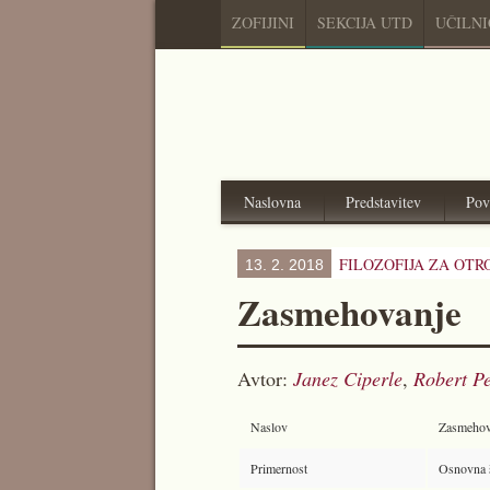
ZOFIJINI
SEKCIJA UTD
UČILN
Naslovna
Predstavitev
Pov
FILOZOFIJA ZA OTR
13. 2. 2018
Zasmehovanje
Avtor:
Janez Ciperle
,
Robert Pe
Naslov
Zasmehov
Primernost
Osnovna š