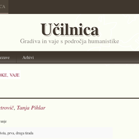
ICA
Učilnica
Gradiva in vaje s področja humanistike
ezave
Arhivi
OKE,
VAJE
trovič
,
Tanja Pihlar
anje
ola, prva, druga tirada