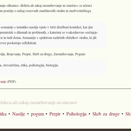
anju slikanice »Rdeča ali zakaj zasmehovanje ni smešno« se učenci
 in poučijo o nekaj osnovnih značilnostih strahu in medvrstniškega
seznanijo s tematiko nasilja vpeto v širši družbeni kontekst, kar jim
remislek o dilemah in problemih, s katerimi se vsakodnevno srečujejo
tcu in tudi doma. Seznanijo s spektrom različnih občutkov strahu, ki jih
vor poskušajo reflektirati.
silje, Bojevanje, Prepir, Skrb za druge, Zasmehovanje, Pogum
 slovenščina, etika, psihologija, biologija
anje
(PDF)
/26/rdeca-ali-zakaj-zasmehovanje-ni-smesno/
tika
•
Nasilje
•
pogum
•
Prepir
•
Psihologija
•
Skrb za druge
•
Sl