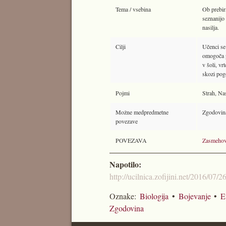
Tema / vsebina
Ob prebir
seznanijo
nasilja.
Cilji
Učenci se 
omogoča p
v šoli, vr
skozi pogo
Pojmi
Strah, Na
Možne medpredmetne
Zgodovina,
povezave
POVEZAVA
Zasmehov
Napotilo:
http://ucilnica.zofijini.net/2016/07
Oznake:
Biologija
•
Bojevanje
•
E
Zgodovina