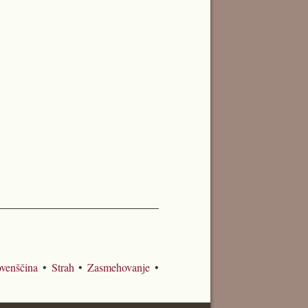
ovenščina
•
Strah
•
Zasmehovanje
•