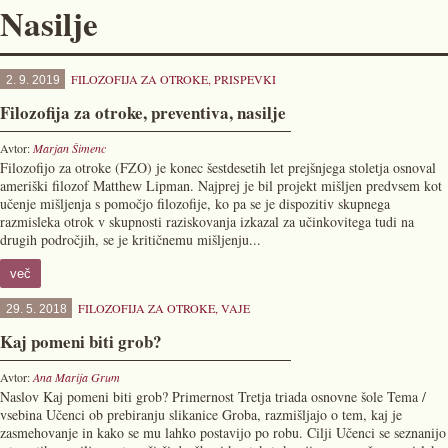
Nasilje
FILOZOFIJA ZA OTROKE
,
PRISPEVKI
2. 9. 2019
Filozofija za otroke, preventiva, nasilje
Avtor:
Marjan Šimenc
Filozofijo za otroke (FZO) je konec šestdesetih let prejšnjega stoletja osnoval
ameriški filozof Matthew Lipman. Najprej je bil projekt mišljen predvsem kot
učenje mišljenja s pomočjo filozofije, ko pa se je dispozitiv skupnega
razmisleka otrok v skupnosti raziskovanja izkazal za učinkovitega tudi na
drugih področjih, se je kritičnemu mišljenju...
več
FILOZOFIJA ZA OTROKE
,
VAJE
29. 5. 2018
Kaj pomeni biti grob?
Avtor:
Ana Marija Grum
Naslov Kaj pomeni biti grob? Primernost Tretja triada osnovne šole Tema /
vsebina Učenci ob prebiranju slikanice Groba, razmišljajo o tem, kaj je
zasmehovanje in kako se mu lahko postavijo po robu. Cilji Učenci se seznanijo