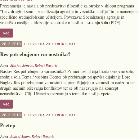
Prezentacija je nastala ob predstavitvi filozofije za otroke v sklopu programa
“Le z drugimi smo – socializacija agresije in vrstniško nasilje” in je namenjena
specifično srednješolskim učiteljem. Povezava: Socializacija agresije in
vrstniško nasilje: s filozofijo za otroke o nasilju – srednja šola (PDF)
več
FILOZOFIJA ZA OTROKE
,
VAJE
26. 2. 2018
Res potrebujemo varnostnika?
Avtor:
Marjan Šimenc
,
Robert Petrovič
Naslov Res potrebujemo varnostnika? Primernost Tretja triada osnovne šole,
srednja šola Tema / vsebina Učenci ob prebiranju prispevka dijakinje Lore
Naglav Res potrebujemo varnostnika? premišljujejo o varnosti in nadzoru ter
drugih načinih reševanja konfliktov ter se ob navezujejo na koncept
nenasilništva. Cilji Učenci se seznanijo s tematiko nasilja vpeto...
več
FILOZOFIJA ZA OTROKE
,
VAJE
26. 2. 2018
Pretep
Avtor:
Andrej Adam
,
Robert Petrovič