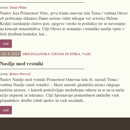
Avtor:
Tanja Pihlar
Naslov Jeza Primernost Vrtec, prva triada osnovne šole Tema / vsebina Otroci
ob prebiranju slikanice Danes nočem videti nikogar več avtorice Helene
Kraljič raziskujejo čustvo jeze, njegove vzroke in posledice ter se navezujejo
na koncept nenasilništva. Cilji Otroci se seznanijo s tematiko nasilja vpeto v
širši družbeni kontekst, kar...
več
DRŽAVLJANSKA VZGOJA IN ETIKA
,
VAJE
24. 4. 2013
Nasilje med vrstniki
Avtor:
Robert Petrovič
Naslov Nasilje med vrstniki Primernost Osnovna šola (8. razred) Tema /
vsebina Nasilje (med vrstniki) – Skozi metodo gledališča učenci odigrajo
različne prizore, v katerih podoživljajo medsebojne odnose in se na ta način
učijo strpnosti in tolerance. Cilji Spoznavajo pomembnost udeležbe vseh
pripadnikov družbe (obeh spolov in vseh socialnih...
več