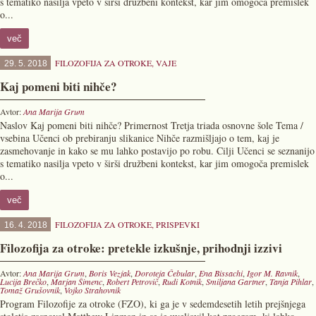
s tematiko nasilja vpeto v širši družbeni kontekst, kar jim omogoča premislek
o...
več
FILOZOFIJA ZA OTROKE
,
VAJE
29. 5. 2018
Kaj pomeni biti nihče?
Avtor:
Ana Marija Grum
Naslov Kaj pomeni biti nihče? Primernost Tretja triada osnovne šole Tema /
vsebina Učenci ob prebiranju slikanice Nihče razmišljajo o tem, kaj je
zasmehovanje in kako se mu lahko postavijo po robu. Cilji Učenci se seznanijo
s tematiko nasilja vpeto v širši družbeni kontekst, kar jim omogoča premislek
o...
več
FILOZOFIJA ZA OTROKE
,
PRISPEVKI
16. 4. 2018
Filozofija za otroke: pretekle izkušnje, prihodnji izzivi
Avtor:
Ana Marija Grum
,
Boris Vezjak
,
Doroteja Čebular
,
Ena Bissachi
,
Igor M. Ravnik
,
Lucija Brečko
,
Marjan Šimenc
,
Robert Petrovič
,
Rudi Kotnik
,
Smiljana Gartner
,
Tanja Pihlar
,
Tomaž Grušovnik
,
Vojko Strahovnik
Program Filozofije za otroke (FZO), ki ga je v sedemdesetih letih prejšnjega