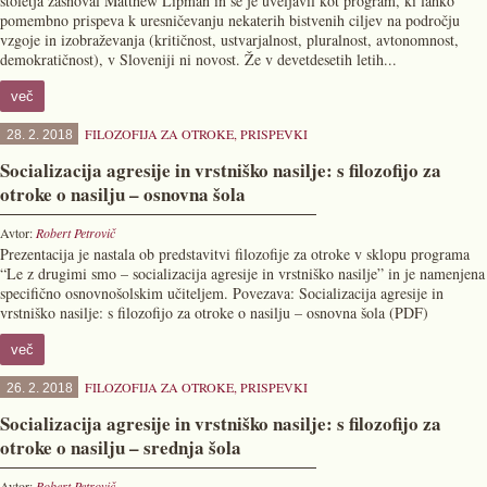
stoletja zasnoval Matthew Lipman in se je uveljavil kot program, ki lahko
pomembno prispeva k uresničevanju nekaterih bistvenih ciljev na področju
vzgoje in izobraževanja (kritičnost, ustvarjalnost, pluralnost, avtonomnost,
demokratičnost), v Sloveniji ni novost. Že v devetdesetih letih...
več
FILOZOFIJA ZA OTROKE
,
PRISPEVKI
28. 2. 2018
Socializacija agresije in vrstniško nasilje: s filozofijo za
otroke o nasilju – osnovna šola
Avtor:
Robert Petrovič
Prezentacija je nastala ob predstavitvi filozofije za otroke v sklopu programa
“Le z drugimi smo – socializacija agresije in vrstniško nasilje” in je namenjena
specifično osnovnošolskim učiteljem. Povezava: Socializacija agresije in
vrstniško nasilje: s filozofijo za otroke o nasilju – osnovna šola (PDF)
več
FILOZOFIJA ZA OTROKE
,
PRISPEVKI
26. 2. 2018
Socializacija agresije in vrstniško nasilje: s filozofijo za
otroke o nasilju – srednja šola
Avtor:
Robert Petrovič