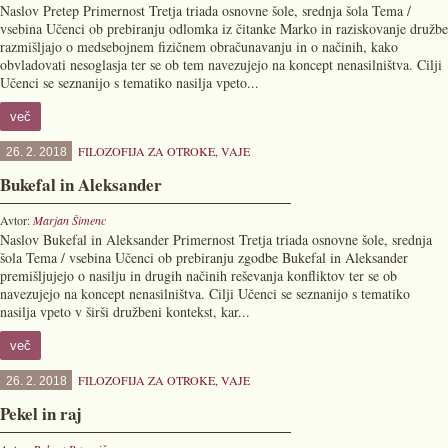
Naslov Pretep Primernost Tretja triada osnovne šole, srednja šola Tema /
vsebina Učenci ob prebiranju odlomka iz čitanke Marko in raziskovanje družbe
razmišljajo o medsebojnem fizičnem obračunavanju in o načinih, kako
obvladovati nesoglasja ter se ob tem navezujejo na koncept nenasilništva. Cilji
Učenci se seznanijo s tematiko nasilja vpeto...
več
FILOZOFIJA ZA OTROKE
,
VAJE
26. 2. 2018
Bukefal in Aleksander
Avtor:
Marjan Šimenc
Naslov Bukefal in Aleksander Primernost Tretja triada osnovne šole, srednja
šola Tema / vsebina Učenci ob prebiranju zgodbe Bukefal in Aleksander
premišljujejo o nasilju in drugih načinih reševanja konfliktov ter se ob
navezujejo na koncept nenasilništva. Cilji Učenci se seznanijo s tematiko
nasilja vpeto v širši družbeni kontekst, kar...
več
FILOZOFIJA ZA OTROKE
,
VAJE
26. 2. 2018
Pekel in raj