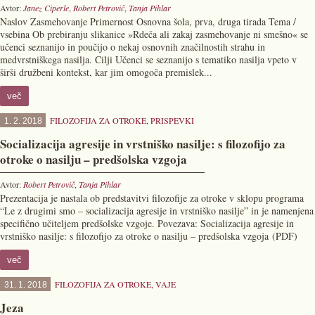
Avtor:
Janez Ciperle
,
Robert Petrovič
,
Tanja Pihlar
Naslov Zasmehovanje Primernost Osnovna šola, prva, druga tirada Tema /
vsebina Ob prebiranju slikanice »Rdeča ali zakaj zasmehovanje ni smešno« se
učenci seznanijo in poučijo o nekaj osnovnih značilnostih strahu in
medvrstniškega nasilja. Cilji Učenci se seznanijo s tematiko nasilja vpeto v
širši družbeni kontekst, kar jim omogoča premislek...
več
FILOZOFIJA ZA OTROKE
,
PRISPEVKI
1. 2. 2018
Socializacija agresije in vrstniško nasilje: s filozofijo za
otroke o nasilju – predšolska vzgoja
Avtor:
Robert Petrovič
,
Tanja Pihlar
Prezentacija je nastala ob predstavitvi filozofije za otroke v sklopu programa
“Le z drugimi smo – socializacija agresije in vrstniško nasilje” in je namenjena
specifično učiteljem predšolske vzgoje. Povezava: Socializacija agresije in
vrstniško nasilje: s filozofijo za otroke o nasilju – predšolska vzgoja (PDF)
več
FILOZOFIJA ZA OTROKE
,
VAJE
31. 1. 2018
Jeza