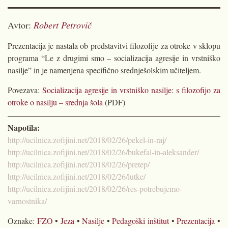
Avtor:
Robert Petrovič
Prezentacija je nastala ob predstavitvi filozofije za otroke v sklopu
programa “Le z drugimi smo – socializacija agresije in vrstniško
nasilje” in je namenjena specifično srednješolskim učiteljem.
Povezava:
Socializacija agresije in vrstniško nasilje: s filozofijo za
otroke o nasilju – srednja šola
(PDF)
Napotila:
http://ucilnica.zofijini.net/2018/02/26/pekel-in-raj/
http://ucilnica.zofijini.net/2018/02/26/bukefal-in-aleksander/
http://ucilnica.zofijini.net/2018/02/26/pretep/
http://ucilnica.zofijini.net/2018/02/26/lutke/
http://ucilnica.zofijini.net/2018/02/26/res-potrebujemo-
varnostnika/
Oznake:
FZO
•
Jeza
•
Nasilje
•
Pedagoški inštitut
•
Prezentacija
•