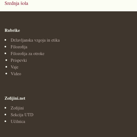
Srednja šola
Rubrike
Državljanska vzgoja in etika
Filozofija
Filozofija za otroke
Prispevki
Vaje
Video
Zofijini.net
Zofijini
Sekcija UTD
Učilnica