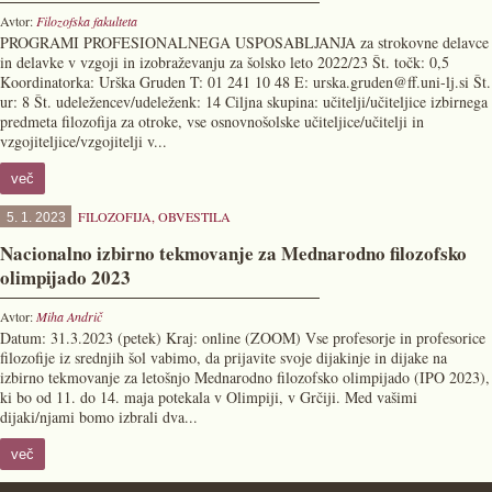
Avtor:
Filozofska fakulteta
PROGRAMI PROFESIONALNEGA USPOSABLJANJA za strokovne delavce
in delavke v vzgoji in izobraževanju za šolsko leto 2022/23 Št. točk: 0,5
Koordinatorka: Urška Gruden T: 01 241 10 48 E: urska.gruden@ff.uni-lj.si Št.
ur: 8 Št. udeležencev/udeleženk: 14 Ciljna skupina: učitelji/učiteljice izbirnega
predmeta filozofija za otroke, vse osnovnošolske učiteljice/učitelji in
vzgojiteljice/vzgojitelji v...
več
FILOZOFIJA
,
OBVESTILA
5. 1. 2023
Nacionalno izbirno tekmovanje za Mednarodno filozofsko
olimpijado 2023
Avtor:
Miha Andrič
Datum: 31.3.2023 (petek) Kraj: online (ZOOM) Vse profesorje in profesorice
filozofije iz srednjih šol vabimo, da prijavite svoje dijakinje in dijake na
izbirno tekmovanje za letošnjo Mednarodno filozofsko olimpijado (IPO 2023),
ki bo od 11. do 14. maja potekala v Olimpiji, v Grčiji. Med vašimi
dijaki/njami bomo izbrali dva...
več