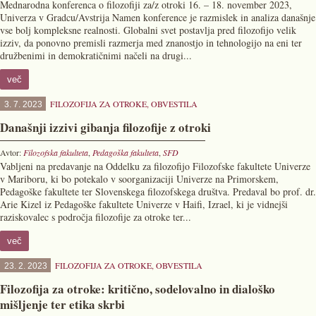
Mednarodna konferenca o filozofiji za/z otroki 16. – 18. november 2023,
Univerza v Gradcu/Avstrija Namen konference je razmislek in analiza današnje
vse bolj kompleksne realnosti. Globalni svet postavlja pred filozofijo velik
izziv, da ponovno premisli razmerja med znanostjo in tehnologijo na eni ter
družbenimi in demokratičnimi načeli na drugi...
več
FILOZOFIJA ZA OTROKE
,
OBVESTILA
3. 7. 2023
Današnji izzivi gibanja filozofije z otroki
Avtor:
Filozofska fakulteta
,
Pedagoška fakulteta
,
SFD
Vabljeni na predavanje na Oddelku za filozofijo Filozofske fakultete Univerze
v Mariboru, ki bo potekalo v soorganizaciji Univerze na Primorskem,
Pedagoške fakultete ter Slovenskega filozofskega društva. Predaval bo prof. dr.
Arie Kizel iz Pedagoške fakultete Univerze v Haifi, Izrael, ki je vidnejši
raziskovalec s področja filozofije za otroke ter...
več
FILOZOFIJA ZA OTROKE
,
OBVESTILA
23. 2. 2023
Filozofija za otroke: kritično, sodelovalno in dialoško
mišljenje ter etika skrbi