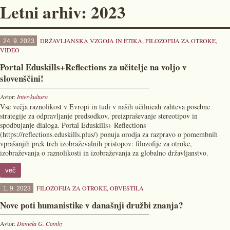
Letni arhiv: 2023
DRŽAVLJANSKA VZGOJA IN ETIKA
,
FILOZOFIJA ZA OTROKE
,
24. 9. 2023
VIDEO
Portal Eduskills+Reflections za učitelje na voljo v
slovenščini!
Avtor:
Inter-kulturo
Vse večja raznolikost v Evropi in tudi v naših učilnicah zahteva posebne
strategije za odpravljanje predsodkov, preizpraševanje stereotipov in
spodbujanje dialoga. Portal Eduskills+ Reflections
(https://reflections.eduskills.plus/) ponuja orodja za razpravo o pomembnih
vprašanjih prek treh izobraževalnih pristopov: filozofije za otroke,
izobraževanja o raznolikosti in izobraževanja za globalno državljanstvo.
več
FILOZOFIJA ZA OTROKE
,
OBVESTILA
1. 9. 2023
Nove poti humanistike v današnji družbi znanja?
Avtor:
Daniela G. Camhy