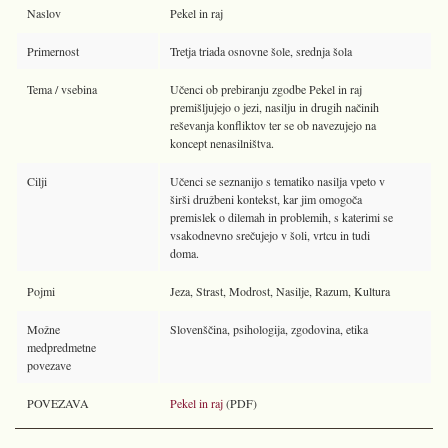
Naslov
Pekel in raj
Primernost
Tretja triada osnovne šole, srednja šola
Tema / vsebina
Učenci ob prebiranju zgodbe Pekel in raj
premišljujejo o jezi, nasilju in drugih načinih
reševanja konfliktov ter se ob navezujejo na
koncept nenasilništva.
Cilji
Učenci se seznanijo s tematiko nasilja vpeto v
širši družbeni kontekst, kar jim omogoča
premislek o dilemah in problemih, s katerimi se
vsakodnevno srečujejo v šoli, vrtcu in tudi
doma.
Pojmi
Jeza, Strast, Modrost, Nasilje, Razum, Kultura
Možne
Slovenščina, psihologija, zgodovina, etika
medpredmetne
povezave
POVEZAVA
Pekel in raj
(PDF)