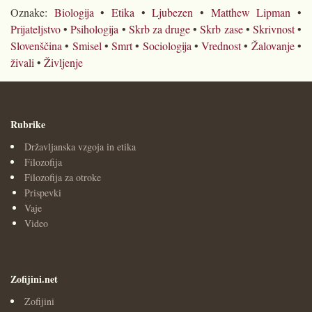
Oznake:
Biologija
•
Etika
•
Ljubezen
•
Matthew Lipman
•
Prijateljstvo
•
Psihologija
•
Skrb za druge
•
Skrb zase
•
Skrivnost
•
Slovenščina
•
Smisel
•
Smrt
•
Sociologija
•
Vrednost
•
Žalovanje
•
živali
•
Življenje
Rubrike
Državljanska vzgoja in etika
Filozofija
Filozofija za otroke
Prispevki
Vaje
Video
Zofijini.net
Zofijini