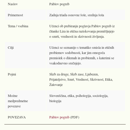
Naslov
Pablov pogreb
Primernost
Zadnja triada osnovne šole, srednja šola
Tema / vsebina
Učenci ob prebiranju poglavja Pablov pogreb iz
čitanke Liza in etična raziskovanja premišljujejo
o smrti, vrednosti in skrivnosti življenja.
Cilji
Učenci se seznanijo s tematiko smisla in etičnih
problemov sodobnosti, kar jim omogoča
premislek o dilemah in problemih, s katerimi se
vsakodnevno srečujejo.
Pojmi
Skrb za druge, Skrb zase, Ljubezen,
Prijateljstvo, Smrt, Vrednost, Skrivnost, Etika,
Žalovanje
Možne
Slovenščina, etika, psihologija, sociologija,
medpredmetne
biologija
povezave
POVEZAVA
Pablov pogreb
(PDF)