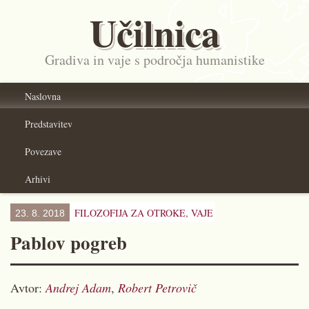
Učilnica
Gradiva in vaje s področja humanistike
Naslovna
Predstavitev
Povezave
Arhivi
FILOZOFIJA ZA OTROKE,
VAJE
23. 8. 2018
Pablov pogreb
Avtor:
Andrej Adam
,
Robert Petrovič