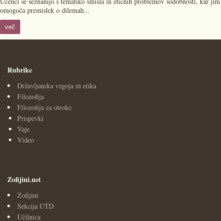
Učenci se seznanijo s tematiko smisla in etičnih problemov sodobnosti, kar jim
omogoča premislek o dilemah...
več
Rubrike
Državljanska vzgoja in etika
Filozofija
Filozofija za otroke
Prispevki
Vaje
Video
Zofijini.net
Zofijini
Sekcija UTD
Učilnica