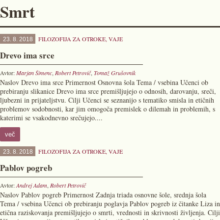
Smrt
FILOZOFIJA ZA OTROKE
,
VAJE
23. 8. 2018
Drevo ima srce
Avtor:
Marjan Šimenc
,
Robert Petrovič
,
Tomaž Grušovnik
Naslov Drevo ima srce Primernost Osnovna šola Tema / vsebina Učenci ob
prebiranju slikanice Drevo ima srce premišljujejo o odnosih, darovanju, sreči,
ljubezni in prijateljstvu. Cilji Učenci se seznanijo s tematiko smisla in etičnih
problemov sodobnosti, kar jim omogoča premislek o dilemah in problemih, s
katerimi se vsakodnevno srečujejo....
več
FILOZOFIJA ZA OTROKE
,
VAJE
23. 8. 2018
Pablov pogreb
Avtor:
Andrej Adam
,
Robert Petrovič
Naslov Pablov pogreb Primernost Zadnja triada osnovne šole, srednja šola
Tema / vsebina Učenci ob prebiranju poglavja Pablov pogreb iz čitanke Liza in
etična raziskovanja premišljujejo o smrti, vrednosti in skrivnosti življenja. Cilji