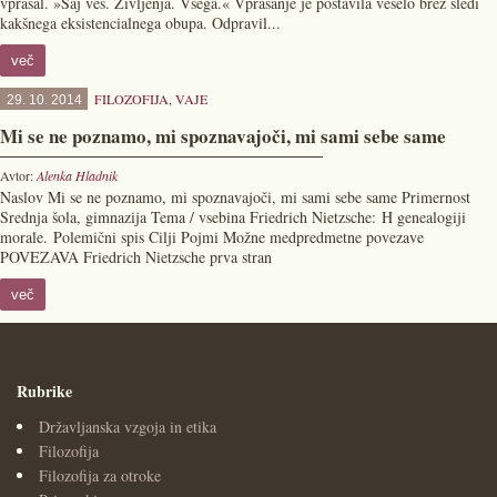
vprašal. »Saj veš. Življenja. Vsega.« Vprašanje je postavila veselo brez sledi
kakšnega eksistencialnega obupa. Odpravil...
več
FILOZOFIJA
,
VAJE
29. 10. 2014
Mi se ne poznamo, mi spoznavajoči, mi sami sebe same
Avtor:
Alenka Hladnik
Naslov Mi se ne poznamo, mi spoznavajoči, mi sami sebe same Primernost
Srednja šola, gimnazija Tema / vsebina Friedrich Nietzsche: H genealogiji
morale. Polemični spis Cilji Pojmi Možne medpredmetne povezave
POVEZAVA Friedrich Nietzsche prva stran
več
Rubrike
Državljanska vzgoja in etika
Filozofija
Filozofija za otroke