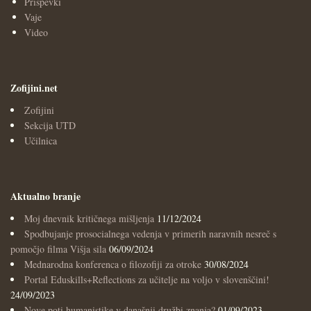
Prispevki
Vaje
Video
Zofijini.net
Zofijini
Sekcija UTD
Učilnica
Aktualno branje
Moj dnevnik kritičnega mišljenja
11/12/2024
Spodbujanje prosocialnega vedenja v primerih naravnih nesreč s
pomočjo filma Višja sila
06/09/2024
Mednarodna konferenca o filozofiji za otroke
30/08/2024
Portal Eduskills+Reflections za učitelje na voljo v slovenščini!
24/09/2023
Nove poti humanistike v današnji družbi znanja?
01/09/2023