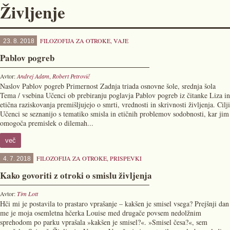
Življenje
FILOZOFIJA ZA OTROKE
,
VAJE
23. 8. 2018
Pablov pogreb
Avtor:
Andrej Adam
,
Robert Petrovič
Naslov Pablov pogreb Primernost Zadnja triada osnovne šole, srednja šola
Tema / vsebina Učenci ob prebiranju poglavja Pablov pogreb iz čitanke Liza in
etična raziskovanja premišljujejo o smrti, vrednosti in skrivnosti življenja. Cilji
Učenci se seznanijo s tematiko smisla in etičnih problemov sodobnosti, kar jim
omogoča premislek o dilemah...
več
FILOZOFIJA ZA OTROKE
,
PRISPEVKI
4. 7. 2018
Kako govoriti z otroki o smislu življenja
Avtor:
Tim Lott
Hči mi je postavila to prastaro vprašanje – kakšen je smisel vsega? Prejšnji dan
me je moja osemletna hčerka Louise med drugače povsem nedolžnim
sprehodom po parku vprašala »kakšen je smisel?«. »Smisel česa?«, sem