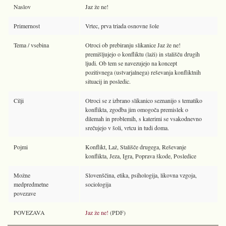
Naslov
Jaz že ne!
Primernost
Vrtec, prva triada osnovne šole
Tema / vsebina
Otroci ob prebiranju slikanice Jaz že ne!
premišljujejo o konfliktu (laži) in stališču drugih
ljudi. Ob tem se navezujejo na koncept
pozitivnega (ustvarjalnega) reševanja konfliktnih
situacij in posledic.
Cilji
Otroci se z izbrano slikanico seznanijo s tematiko
konflikta, zgodba jim omogoča premislek o
dilemah in problemih, s katerimi se vsakodnevno
srečujejo v šoli, vrtcu in tudi doma.
Pojmi
Konflikt, Laž, Stališče drugega, Reševanje
konflikta, Jeza, Igra, Poprava škode, Posledice
Možne
Slovenščina, etika, psihologija, likovna vzgoja,
medpredmetne
sociologija
povezave
POVEZAVA
Jaz že ne!
(PDF)