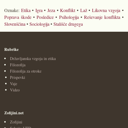
Oznake:
Etika
•
Igra
•
Jeza
•
Konflikt
•
Laž
•
Likovna vzgoja
•
Poprava škode
•
Posledice
•
Psihologija
•
Reševanje konflikta
•
Slovenščina
•
Sociologija
•
Stališče drugega
Rubrike
Državljanska vzgoja in etika
Filozofija
Filozofija za otroke
Prispevki
Vaje
Video
Zofijini.net
Zofijini