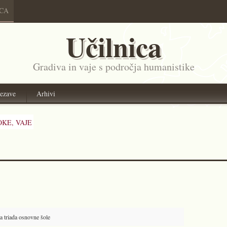
ICA
Učilnica
Gradiva in vaje s področja humanistike
ezave
Arhivi
OKE,
VAJE
va triada osnovne šole