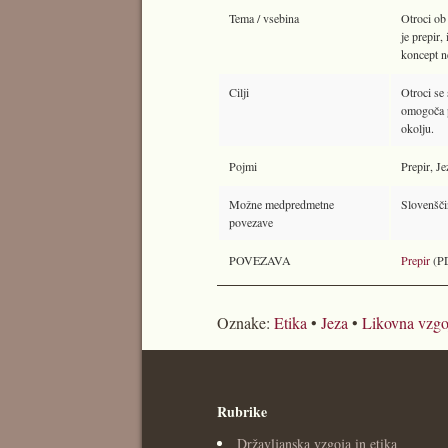
Tema / vsebina
Otroci ob
je prepir,
koncept n
Cilji
Otroci se 
omogoča p
okolju.
Pojmi
Prepir, Je
Možne medpredmetne
Slovenščin
povezave
POVEZAVA
Prepir
(P
Oznake:
Etika
•
Jeza
•
Likovna vzgo
Rubrike
Državljanska vzgoja in etika