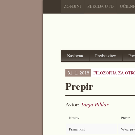
ZOFIJINI
SEKCIJA UTD
UČILN
Naslovna
Predstavitev
Pov
FILOZOFIJA ZA OTR
31. 1. 2018
Prepir
Avtor:
Tanja Pihlar
Naslov
Prepir
Primernost
Vrtec, pr