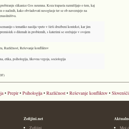
 prebiranju slikanice Gos neumna. Koza trapasta razmišljajo o tem, kaj
 in o načinih, kako obvladovati nesoglasje ter se ob navezujejo na
enasilništva.
seznanijo s tematiko nasilja vpeto v širši družbeni kontekst, kar jim
remislek o dilemah in problemih, s katerimi se srečujejo v svojem
za, Različnost, Reševanje konfliktov
a, etika, psihologija, likovna vzgoja, sociologija
DF)
ja
•
Prepir
•
Psihologija
•
Različnost
•
Reševanje konfliktov
•
Slovenšč
Zofijini.net
Aktualn
Zofijini
Moj d