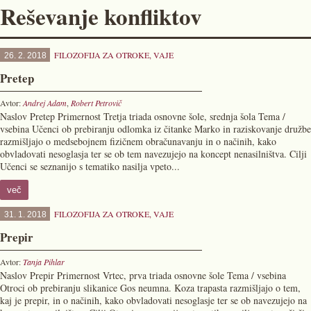
Reševanje konfliktov
FILOZOFIJA ZA OTROKE
,
VAJE
26. 2. 2018
Pretep
Avtor:
Andrej Adam
,
Robert Petrovič
Naslov Pretep Primernost Tretja triada osnovne šole, srednja šola Tema /
vsebina Učenci ob prebiranju odlomka iz čitanke Marko in raziskovanje družbe
razmišljajo o medsebojnem fizičnem obračunavanju in o načinih, kako
obvladovati nesoglasja ter se ob tem navezujejo na koncept nenasilništva. Cilji
Učenci se seznanijo s tematiko nasilja vpeto...
več
FILOZOFIJA ZA OTROKE
,
VAJE
31. 1. 2018
Prepir
Avtor:
Tanja Pihlar
Naslov Prepir Primernost Vrtec, prva triada osnovne šole Tema / vsebina
Otroci ob prebiranju slikanice Gos neumna. Koza trapasta razmišljajo o tem,
kaj je prepir, in o načinih, kako obvladovati nesoglasje ter se ob navezujejo na