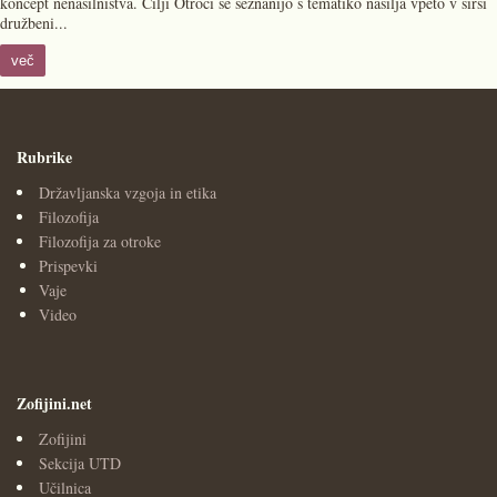
koncept nenasilništva. Cilji Otroci se seznanijo s tematiko nasilja vpeto v širši
družbeni...
več
Rubrike
Državljanska vzgoja in etika
Filozofija
Filozofija za otroke
Prispevki
Vaje
Video
Zofijini.net
Zofijini
Sekcija UTD
Učilnica