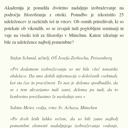
Akademija je ponudila dvoletno nadaljnjo izobraževanje na
področju filozofiranja z otroki. Ponudbo je izkoristilo 25
udeležencev iz različnih šol in vrtcev. Ob osmih prireditvah, ki so
potekale ob vikendih, so se izvajali tudi poglobljeni seminarji in
vaje na visoki šoli za filozofijo v Münchnu. Katere izkušnje so
bile za udeležence najbolj pomembne?
Stefan Schmid, učitelj, OŠ Josefa-Zerhocha, Peissenberg
»Pri dodatnem izobraževanju so mi bile všeč tematske
obdelave. Da smo dobili informacije o določenih vsebinah,
kot sta čas in pravičnost. To nas je deloma spodbudilo, da
se s tem ukvarjamo tudi sami, deloma pa tudi, da to
konkretno preizkusimo že naslednjo uro.«
Sabine Meier, vodja, vrtec Sv. Achaza, München
»Po dveh letih lahko rečem, da so bili zame najbolj
pomembni elementi nadaljnjega izobraževanja vodenje,