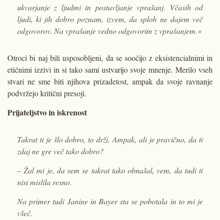
ukvarjanje z ljudmi in postavljanje vprašanj. Včasih od
ljudi, ki jih dobro poznam, izvem, da sploh ne dajem več
odgovorov. Na vprašanje vedno odgovorim z vprašanjem.«
Otroci bi naj bili usposobljeni, da se soočijo z eksistencialnimi in
etičnimi izzivi in si tako sami ustvarijo svoje mnenje. Merilo vseh
stvari ne sme biti njihova prizadetost, ampak da svoje ravnanje
podvržejo kritični presoji.
Prijateljstvo in iskrenost
Takrat ti je šlo dobro, to drži. Ampak, ali je pravično, da ti
zdaj ne gre več tako dobro?
– Žal mi je, da sem se takrat tako obnašal, vem, da tudi ti
nisi mislila resno.
Na primer tudi Janine in Bayer sta se pobotala in to mi je
všeč.