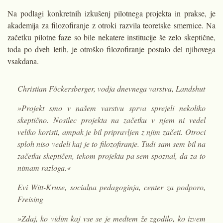
Na podlagi konkretnih izkušenj pilotnega projekta in prakse, je
akademija za filozofiranje z otroki razvila teoretske smernice. Na
začetku pilotne faze so bile nekatere institucije še zelo skeptične,
toda po dveh letih, je otroško filozofiranje postalo del njihovega
vsakdana.
Christian Föckersberger, vodja dnevnega varstva, Landshut
»Projekt smo v našem varstvu sprva sprejeli nekoliko
skeptično. Nosilec projekta na začetku v njem ni vedel
veliko koristi, ampak je bil pripravljen z njim začeti. Otroci
sploh niso vedeli kaj je to filozofiranje. Tudi sam sem bil na
začetku skeptičen, tekom projekta pa sem spoznal, da za to
nimam razloga.«
Evi Witt-Kruse, socialna pedagoginja, center za podporo,
Freising
»Zdaj, ko vidim kaj vse se je medtem že zgodilo, ko izvem