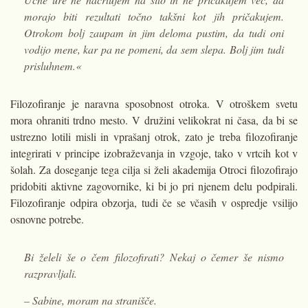
morajo biti rezultati točno takšni kot jih pričakujem.
Otrokom bolj zaupam in jim deloma pustim, da tudi oni
vodijo mene, kar pa ne pomeni, da sem slepa. Bolj jim tudi
prisluhnem.«
Filozofiranje je naravna sposobnost otroka. V otroškem svetu
mora ohraniti trdno mesto. V družini velikokrat ni časa, da bi se
ustrezno lotili misli in vprašanj otrok, zato je treba filozofiranje
integrirati v principe izobraževanja in vzgoje, tako v vrtcih kot v
šolah. Za doseganje tega cilja si želi akademija Otroci filozofirajo
pridobiti aktivne zagovornike, ki bi jo pri njenem delu podpirali.
Filozofiranje odpira obzorja, tudi če se včasih v ospredje vsilijo
osnovne potrebe.
Bi želeli še o čem filozofirati? Nekaj o čemer še nismo
razpravljali.
– Sabine, moram na stranišče.