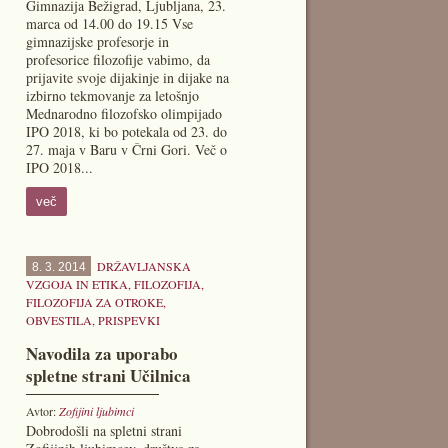
Gimnazija Bežigrad, Ljubljana, 23.
marca od 14.00 do 19.15 Vse
gimnazijske profesorje in
profesorice filozofije vabimo, da
prijavite svoje dijakinje in dijake na
izbirno tekmovanje za letošnjo
Mednarodno filozofsko olimpijado
IPO 2018, ki bo potekala od 23. do
27. maja v Baru v Črni Gori. Več o
IPO 2018...
več
DRŽAVLJANSKA
8. 3. 2014
VZGOJA IN ETIKA
,
FILOZOFIJA
,
FILOZOFIJA ZA OTROKE
,
OBVESTILA
,
PRISPEVKI
Navodila za uporabo
spletne strani Učilnica
Avtor:
Zofijini ljubimci
Dobrodošli na spletni strani