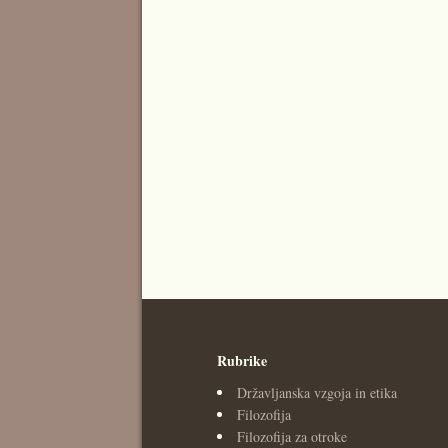
Rubrike
Državljanska vzgoja in etika
Filozofija
Filozofija za otroke