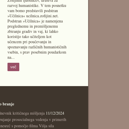
Zofijinih ljubimcev, društva za
razvoj humanistike. V tem posnetku
vam bomo predstavili podstran
»Učilnica« ucilnica.zofijini.net.
Podstran »Učilnica« je namenjena
preglednemu in premišljenemu
zbiranju gradiv in vaj, ki lahko
koristijo tako učiteljem kot
učencem pri poučevanju in
spoznavanju različnih humanističnih
vsebin, s prav posebnim poudarkom
na...
več
o branje
nevnik kritičnega mišljenja
11/12/2024
ujanje prosocialnega vedenja v primerih
nesreč s pomočjo filma Višja sila