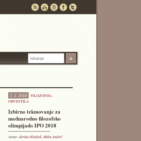
FILOZOFIJA
,
2. 2. 2018
OBVESTILA
Izbirno tekmovanje za
mednarodno filozofsko
olimpijado IPO 2018
Avtor:
Alenka Hladnik
,
Miha Andrič