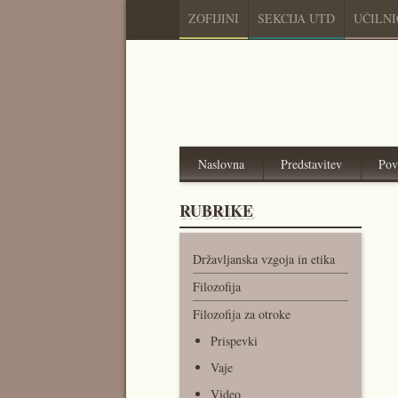
ZOFIJINI
SEKCIJA UTD
UČILN
Naslovna
Predstavitev
Pov
RUBRIKE
Državljanska vzgoja in etika
Filozofija
Filozofija za otroke
Prispevki
Vaje
Video