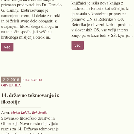
knjižnici je izšla nova knjiga z
priznano predavateljico Dr. Danielo
naslovom »Retorik kot učitelj«, ki
G. Camhy. Izobraževanje je
je nastala v kontekstu priprav na
namenjeno vsem, ki delate z otroki
prenovo UN za Retoriko v OŠ.
in bi želeli svoje delo obogatiti z
Retorika je obvezni izbirni predmet
uvajanjem filozofskega dialoga in
v slovenskih OŠ, vse večji interes
na ta način spodbujati veščine
zanjo pa se kaže tudi v SŠ, kjer jo...
kritičnega mišljenja otrok in...
več
več
FILOZOFIJA
,
2. 2. 2018
OBVESTILA
14. državno tekmovanje iz
filozofije
Avtor:
Mojca Lukšič
,
Rok Svetlič
Slovensko filozofsko društvo in
Gimnazija Novo mesto objavljata
razpis za 14. Državno tekmovanje