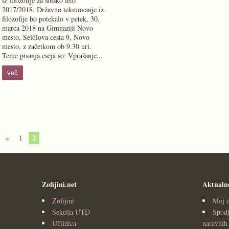
iz filozofije za šolsko leto
2017/2018. Državno tekmovanje iz
filozofije bo potekalo v petek, 30.
marca 2018 na Gimnaziji Novo
mesto, Seidlova cesta 9, Novo
mesto, z začetkom ob 9.30 uri.
Teme pisanja eseja so: Vprašanje...
več
2
«
1
Zofijini.net
Aktualn
Zofijini
Moj d
Sekcija UTD
Spodb
Učilnica
naravnih 