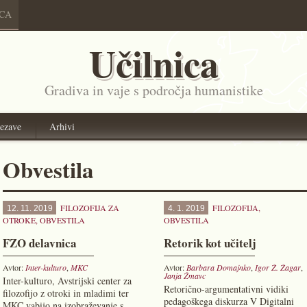
ICA
Učilnica
Gradiva in vaje s področja humanistike
ezave
Arhivi
Obvestila
FILOZOFIJA ZA
FILOZOFIJA
,
12. 11. 2019
4. 1. 2019
OTROKE
,
OBVESTILA
OBVESTILA
FZO delavnica
Retorik kot učitelj
Avtor:
Inter-kulturo
,
MKC
Avtor:
Barbara Domajnko
,
Igor Ž. Žagar
,
Janja Žmavc
Inter-kulturo, Avstrijski center za
Retorično-argumentativni vidiki
filozofijo z otroki in mladimi ter
pedagoškega diskurza V Digitalni
MKC vabijo na izobraževanje s