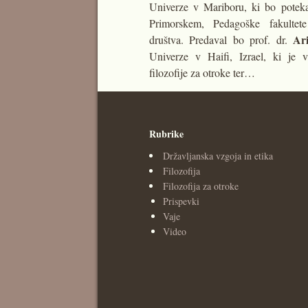
Univerze v Mariboru, ki bo poteka
Primorskem, Pedagoške fakultete
Ari
društva. Predaval bo prof. dr.
Univerze v Haifi, Izrael, ki je v
filozofije za otroke ter…
Rubrike
Državljanska vzgoja in etika
Filozofija
Filozofija za otroke
Prispevki
Vaje
Video