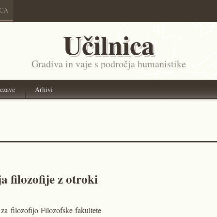
ICA
Učilnica
Gradiva in vaje s področja humanistike
ezave
Arhivi
a filozofije z otroki
a filozofijo Filozofske fakultete