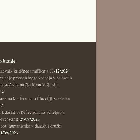
o branje
nevnik kritičnega mišljenja
11/12/2024
ujanje prosocialnega vedenja v primerih
nesreč s pomočjo filma Višja sila
24
rodna konferenca o filozofiji za otroke
24
l Eduskills+Reflections za učitelje na
lovenščini!
24/09/2023
poti humanistike v današnji družbi
01/09/2023