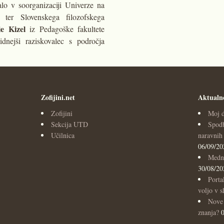
lo v soorganizaciji Univerze na
 ter Slovenskega filozofskega
e Kizel
iz Pedagoške fakultete
idnejši raziskovalec s področja
Zofijini.net
Aktualn
Zofijini
Moj d
Sekcija UTD
Spodb
Učilnica
naravnih 
06/09/20
Medna
30/08/20
Porta
voljo v s
Nove 
znanja?