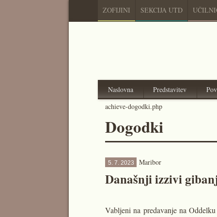
ZOFIJINI
SEKCIJA UTD
UČILN
Naslovna
Predstavitev
Pov
achieve-dogodki.php
Dogodki
Maribor
5. 7. 2023
Današnji izzivi gibanj
Vabljeni na predavanje na Oddelku z