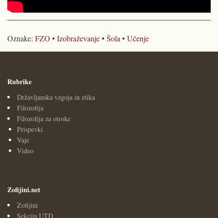
Oznake:
FZO
•
Izobraževanje
•
Šola
•
Učenje
Rubrike
Državljanska vzgoja in etika
Filozofija
Filozofija za otroke
Prispevki
Vaje
Video
Zofijini.net
Zofijini
Sekcija UTD