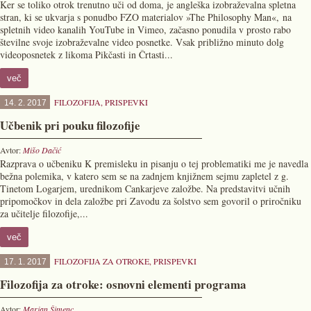
Ker se toliko otrok trenutno uči od doma, je angleška izobraževalna spletna
stran, ki se ukvarja s ponudbo FZO materialov »The Philosophy Man«, na
spletnih video kanalih YouTube in Vimeo, začasno ponudila v prosto rabo
številne svoje izobraževalne video posnetke. Vsak približno minuto dolg
videoposnetek z likoma Pikčasti in Črtasti...
več
FILOZOFIJA
,
PRISPEVKI
14. 2. 2017
Učbenik pri pouku filozofije
Avtor:
Mišo Dačić
Razprava o učbeniku K premisleku in pisanju o tej problematiki me je navedla
bežna polemika, v katero sem se na zadnjem knjižnem sejmu zapletel z g.
Tinetom Logarjem, urednikom Cankarjeve založbe. Na predstavitvi učnih
pripomočkov in dela založbe pri Zavodu za šolstvo sem govoril o priročniku
za učitelje filozofije,...
več
FILOZOFIJA ZA OTROKE
,
PRISPEVKI
17. 1. 2017
Filozofija za otroke: osnovni elementi programa
Avtor:
Marjan Šimenc