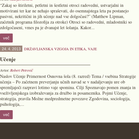
“Zakaj so štiriletni, petletni in šestletni otroci radovedni, ustvarjalni in
motivirani ter kar ne nehajo spraševati, do osemnajstega leta pa postanejo
pasivni, nekritični in jih učenje nad vse dolgočasi?” (Matthew Lipman,
začetnik programa filozofija za otroke) Otroci so radovedni, mladostniki so
zdolgočaseni, vmes pa je dvanajst let šolanja. Kakor...
več
DRŽAVLJANSKA VZGOJA IN ETIKA
,
VAJE
24. 4. 2013
Učenje
Avtor:
Robert Petrovič
Naslov Učenje Primernost Osnovna šola (8. razred) Tema / vsebina Strategije
učenja – Po začetnem preverjanju učnih navad se v nadaljevanju ure ob
spremljajoči razpravi lotimo vaje spomina. Cilji Spoznavajo pomen znanja in
vseživljenjskega izobraževanja za družbo in posameznika. Pojmi Učenje,
strategija, pravila Možne medpredmetne povezave Zgodovina, sociologija,
psihologija,...
več