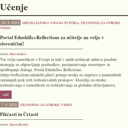
Učenje
DRŽAVLJANSKA VZGOJA IN ETIKA
,
FILOZOFIJA ZA OTROKE
,
24. 9. 2023
VIDEO
Portal Eduskills+Reflections za učitelje na voljo v
slovenščini!
Avtor:
Inter-kulturo
Vse večja raznolikost v Evropi in tudi v naših učilnicah zahteva posebne
strategije za odpravljanje predsodkov, preizpraševanje stereotipov in
spodbujanje dialoga. Portal Eduskills+ Reflections
(https://reflections.eduskills.plus/) ponuja orodja za razpravo o pomembnih
vprašanjih prek treh izobraževalnih pristopov: filozofije za otroke,
izobraževanja o raznolikosti in izobraževanja za globalno državljanstvo.
več
FILOZOFIJA ZA OTROKE
,
VIDEO
7. 4. 2020
Pikčasti in Črtasti
Avtor:
Jason Buckley