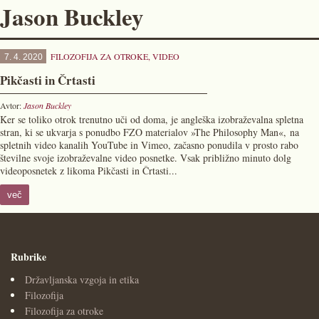
Jason Buckley
FILOZOFIJA ZA OTROKE
,
VIDEO
7. 4. 2020
Pikčasti in Črtasti
Avtor:
Jason Buckley
Ker se toliko otrok trenutno uči od doma, je angleška izobraževalna spletna
stran, ki se ukvarja s ponudbo FZO materialov »The Philosophy Man«, na
spletnih video kanalih YouTube in Vimeo, začasno ponudila v prosto rabo
številne svoje izobraževalne video posnetke. Vsak približno minuto dolg
videoposnetek z likoma Pikčasti in Črtasti...
več
Rubrike
Državljanska vzgoja in etika
Filozofija
Filozofija za otroke