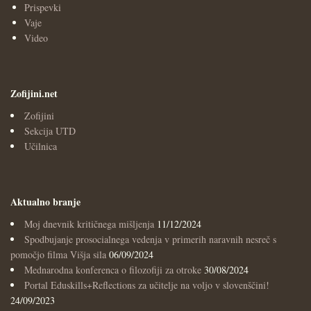
Prispevki
Vaje
Video
Zofijini.net
Zofijini
Sekcija UTD
Učilnica
Aktualno branje
Moj dnevnik kritičnega mišljenja
11/12/2024
Spodbujanje prosocialnega vedenja v primerih naravnih nesreč s
pomočjo filma Višja sila
06/09/2024
Mednarodna konferenca o filozofiji za otroke
30/08/2024
Portal Eduskills+Reflections za učitelje na voljo v slovenščini!
24/09/2023