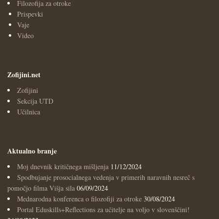
Filozofija za otroke
Prispevki
Vaje
Video
Zofijini.net
Zofijini
Sekcija UTD
Učilnica
Aktualno branje
Moj dnevnik kritičnega mišljenja
11/12/2024
Spodbujanje prosocialnega vedenja v primerih naravnih nesreč s
pomočjo filma Višja sila
06/09/2024
Mednarodna konferenca o filozofiji za otroke
30/08/2024
Portal Eduskills+Reflections za učitelje na voljo v slovenščini!