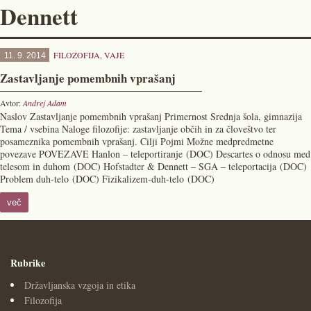
Dennett
FILOZOFIJA
,
VAJE
11. 9. 2014
Zastavljanje pomembnih vprašanj
Avtor:
Andrej Adam
Naslov Zastavljanje pomembnih vprašanj Primernost Srednja šola, gimnazija
Tema / vsebina Naloge filozofije: zastavljanje občih in za človeštvo ter
posameznika pomembnih vprašanj. Cilji Pojmi Možne medpredmetne
povezave POVEZAVE Hanlon – teleportiranje (DOC) Descartes o odnosu med
telesom in duhom (DOC) Hofstadter & Dennett – SGA – teleportacija (DOC)
Problem duh-telo (DOC) Fizikalizem-duh-telo (DOC)
več
Rubrike
Državljanska vzgoja in etika
Filozofija