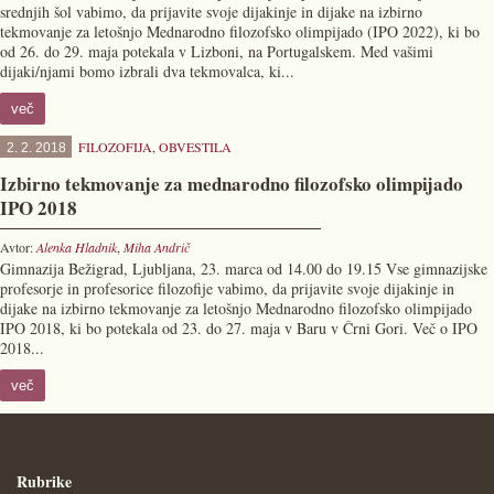
srednjih šol vabimo, da prijavite svoje dijakinje in dijake na izbirno
tekmovanje za letošnjo Mednarodno filozofsko olimpijado (IPO 2022), ki bo
od 26. do 29. maja potekala v Lizboni, na Portugalskem. Med vašimi
dijaki/njami bomo izbrali dva tekmovalca, ki...
več
FILOZOFIJA
,
OBVESTILA
2. 2. 2018
Izbirno tekmovanje za mednarodno filozofsko olimpijado
IPO 2018
Avtor:
Alenka Hladnik
,
Miha Andrič
Gimnazija Bežigrad, Ljubljana, 23. marca od 14.00 do 19.15 Vse gimnazijske
profesorje in profesorice filozofije vabimo, da prijavite svoje dijakinje in
dijake na izbirno tekmovanje za letošnjo Mednarodno filozofsko olimpijado
IPO 2018, ki bo potekala od 23. do 27. maja v Baru v Črni Gori. Več o IPO
2018...
več
Rubrike