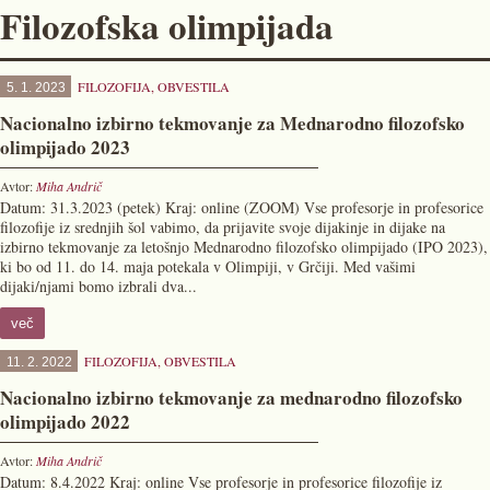
Filozofska olimpijada
FILOZOFIJA
,
OBVESTILA
5. 1. 2023
Nacionalno izbirno tekmovanje za Mednarodno filozofsko
olimpijado 2023
Avtor:
Miha Andrič
Datum: 31.3.2023 (petek) Kraj: online (ZOOM) Vse profesorje in profesorice
filozofije iz srednjih šol vabimo, da prijavite svoje dijakinje in dijake na
izbirno tekmovanje za letošnjo Mednarodno filozofsko olimpijado (IPO 2023),
ki bo od 11. do 14. maja potekala v Olimpiji, v Grčiji. Med vašimi
dijaki/njami bomo izbrali dva...
več
FILOZOFIJA
,
OBVESTILA
11. 2. 2022
Nacionalno izbirno tekmovanje za mednarodno filozofsko
olimpijado 2022
Avtor:
Miha Andrič
Datum: 8.4.2022 Kraj: online Vse profesorje in profesorice filozofije iz