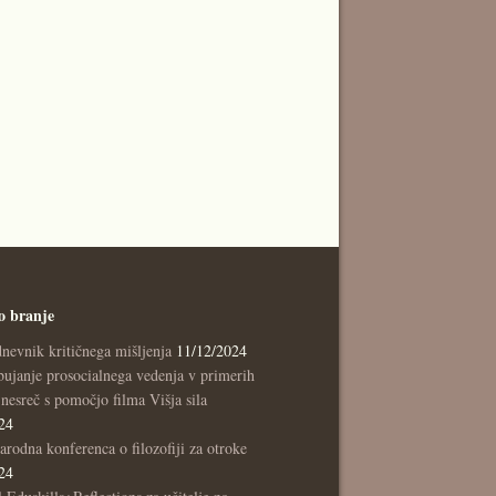
o branje
nevnik kritičnega mišljenja
11/12/2024
ujanje prosocialnega vedenja v primerih
nesreč s pomočjo filma Višja sila
24
rodna konferenca o filozofiji za otroke
24