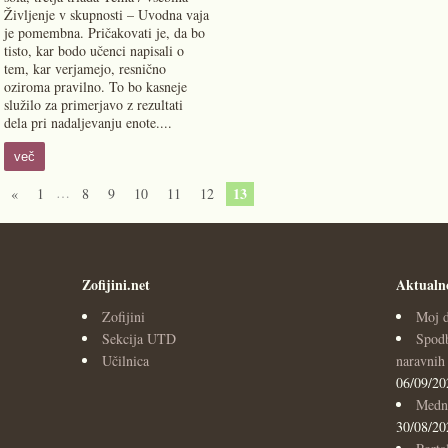
Življenje v skupnosti – Uvodna vaja
je pomembna. Pričakovati je, da bo
tisto, kar bodo učenci napisali o
tem, kar verjamejo, resnično
oziroma pravilno. To bo kasneje
služilo za primerjavo z rezultati
dela pri nadaljevanju enote....
več
…
13
«
1
8
9
10
11
12
Zofijini.net
Aktualn
Zofijini
Moj d
Sekcija UTD
Spodb
Učilnica
naravnih 
06/09/20
Medna
30/08/20