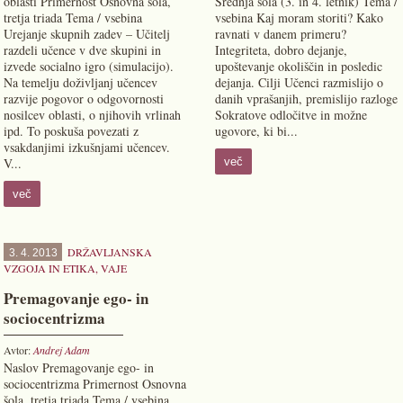
oblasti Primernost Osnovna šola,
Srednja šola (3. in 4. letnik) Tema /
tretja triada Tema / vsebina
vsebina Kaj moram storiti? Kako
Urejanje skupnih zadev – Učitelj
ravnati v danem primeru?
razdeli učence v dve skupini in
Integriteta, dobro dejanje,
izvede socialno igro (simulacijo).
upoštevanje okoliščin in posledic
Na temelju doživljanj učencev
dejanja. Cilji Učenci razmislijo o
razvije pogovor o odgovornosti
danih vprašanjih, premislijo razloge
nosilcev oblasti, o njihovih vrlinah
Sokratove odločitve in možne
ipd. To poskuša povezati z
ugovore, ki bi...
vsakdanjimi izkušnjami učencev.
V...
več
več
DRŽAVLJANSKA
3. 4. 2013
VZGOJA IN ETIKA
,
VAJE
Premagovanje ego- in
sociocentrizma
Avtor:
Andrej Adam
Naslov Premagovanje ego- in
sociocentrizma Primernost Osnovna
šola, tretja triada Tema / vsebina