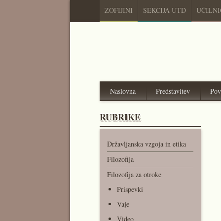
ZOFIJINI
SEKCIJA UTD
UČILN
Naslovna
Predstavitev
Pov
RUBRIKE
Državljanska vzgoja in etika
Filozofija
Filozofija za otroke
Prispevki
Vaje
Video