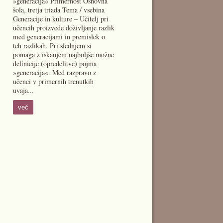
»generacija« Primernost Osnovna
šola, tretja triada Tema / vsebina
Generacije in kulture – Učitelj pri
učencih proizvede doživljanje razlik
med generacijami in premislek o
teh razlikah. Pri slednjem si
pomaga z iskanjem najboljše možne
definicije (opredelitve) pojma
»generacija«. Med razpravo z
učenci v primernih trenutkih
uvaja...
več