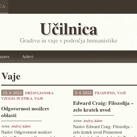
ICA
Učilnica
Gradiva in vaje s področja humanistike
ezave
Arhivi
Vaje
DRŽAVLJANSKA
FILOZOFIJA
,
VAJE
23. 4. 2013
3. 4. 2013
VZGOJA IN ETIKA
,
VAJE
Edward Craig: Filozofija –
Odgovornost nosilcev
zelo kratek uvod
oblasti
Avtor:
Andrej Adam
Avtor:
Andrej Adam
Naslov Edward Craig: Filozofija –
Naslov Odgovornost nosilcev
zelo kratek uvod Primernost