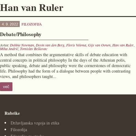
Han van Ruler
FILOZOFIJA
4. 9. 2022
Debate/Philosophy
Avtor:
Debbie Newman
,
Devin van den Berg
,
Floris Velema
,
Gijs van Oenen
,
Han van Ruler
,
Miha Andrič
,
Tomislav Reškovac
A method that combines the argumentative skills of debate education with
central concepts in political philosophy In the days of the Athenian polis,
public speaking, debate and philosophy were the cornerstones of democratic
life. Philosophy had the form of a dialogue between people with contrasting
views, and philosophers taught...
več
Rubrike
Državljanska vzgoja in etika
Filozofija