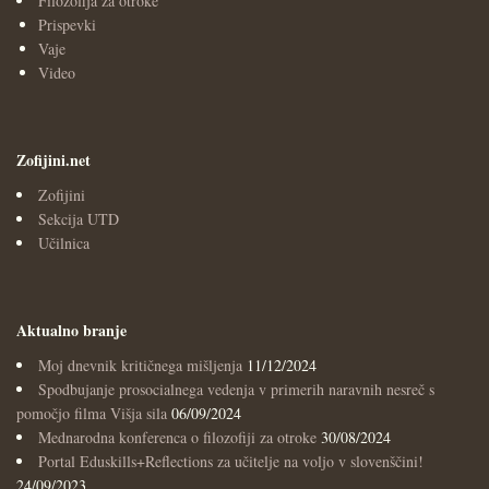
Filozofija za otroke
Prispevki
Vaje
Video
Zofijini.net
Zofijini
Sekcija UTD
Učilnica
Aktualno branje
Moj dnevnik kritičnega mišljenja
11/12/2024
Spodbujanje prosocialnega vedenja v primerih naravnih nesreč s
pomočjo filma Višja sila
06/09/2024
Mednarodna konferenca o filozofiji za otroke
30/08/2024
Portal Eduskills+Reflections za učitelje na voljo v slovenščini!
24/09/2023