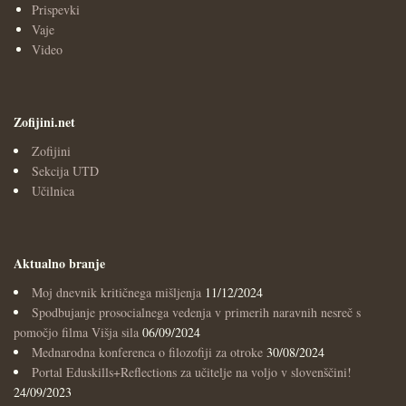
Prispevki
Vaje
Video
Zofijini.net
Zofijini
Sekcija UTD
Učilnica
Aktualno branje
Moj dnevnik kritičnega mišljenja
11/12/2024
Spodbujanje prosocialnega vedenja v primerih naravnih nesreč s
pomočjo filma Višja sila
06/09/2024
Mednarodna konferenca o filozofiji za otroke
30/08/2024
Portal Eduskills+Reflections za učitelje na voljo v slovenščini!
24/09/2023