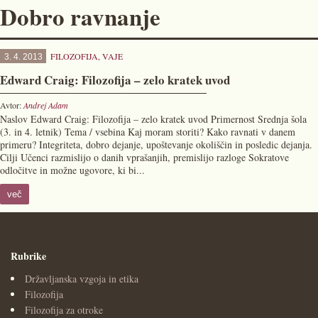
Dobro ravnanje
FILOZOFIJA
,
VAJE
3. 4. 2013
Edward Craig: Filozofija – zelo kratek uvod
Avtor:
Andrej Adam
Naslov Edward Craig: Filozofija – zelo kratek uvod Primernost Srednja šola
(3. in 4. letnik) Tema / vsebina Kaj moram storiti? Kako ravnati v danem
primeru? Integriteta, dobro dejanje, upoštevanje okoliščin in posledic dejanja.
Cilji Učenci razmislijo o danih vprašanjih, premislijo razloge Sokratove
odločitve in možne ugovore, ki bi...
več
Rubrike
Državljanska vzgoja in etika
Filozofija
Filozofija za otroke