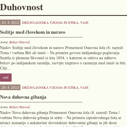
Duhovnost
DRŽAVLJANSKA VZGOJA IN ETIKA
,
VAJE
24. 4. 2013
Sožitje med človekom in naravo
Avtor:
Robert Petrovič
Naslov Sožitje med človekom in naravo Primernost Osnovna šola (8. razred)
Tema / vsebina Biti ali imeti – Na primeru govora indijanskega poglavarja
Seattla iz plemena Skvomiš iz leta 1854, v katerem se odziva na zahtevo
belcev po indijanskem ozemlju, razvijte razpravo o razmerju med imeti in biti.
Cilji...
več
DRŽAVLJANSKA VZGOJA IN ETIKA
,
VAJE
24. 4. 2013
Nova duhovna gibanja
Avtor:
Robert Petrovič
Naslov Nova duhovna gibanja Primernost Osnovna šola (8. razred) Tema /
vsebina Nova duhovna gibanja in sekte – Na primeru izpraševalnega lista se
učenci seznanijo z nekaterimi slovenskimi duhovnimi gibanji in jih skozi