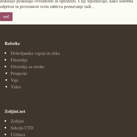
diskusijo poskušajo ovrednotiti in opredeliti. Cilji Spoznavajo, kako sodobna
odprtost in povezanost sveta zahteva poznavanje tudi...
več
Rubrike
Državljanska vzgoja in etika
Filozofija
Filozofija za otroke
Prispevki
Vaje
Video
Zofijini.net
Zofijini
Sekcija UTD
Učilnica