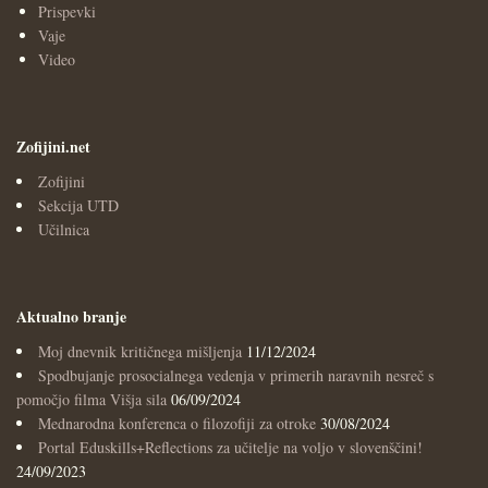
Prispevki
Vaje
Video
Zofijini.net
Zofijini
Sekcija UTD
Učilnica
Aktualno branje
Moj dnevnik kritičnega mišljenja
11/12/2024
Spodbujanje prosocialnega vedenja v primerih naravnih nesreč s
pomočjo filma Višja sila
06/09/2024
Mednarodna konferenca o filozofiji za otroke
30/08/2024
Portal Eduskills+Reflections za učitelje na voljo v slovenščini!
24/09/2023