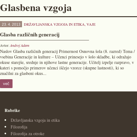
Glasbena vzgoja
DRŽAVLJANSKA VZGOJA IN ETIKA
,
VAJE
23. 4. 2013
Glasba različnih generacij
Avtor:
Andrej Adam
Naslov Glasba različnih generacij Primernost Osnovna šola (8. razred) Tema /
vsebina Generacije in kulture – Učenci prinesejo v šolo skladbe, ki odražajo
okuse starejše, srednje in njihove lastne generacije. Učitelj izpelje razpravo, v
kateri s pomočjo primerov učenci iščejo vzorce (skupne lastnosti), ki so
značilni za glasbeni okus...
več
Rubrike
Državljanska vzgoja in etika
Filozofija
Filozofija za otroke