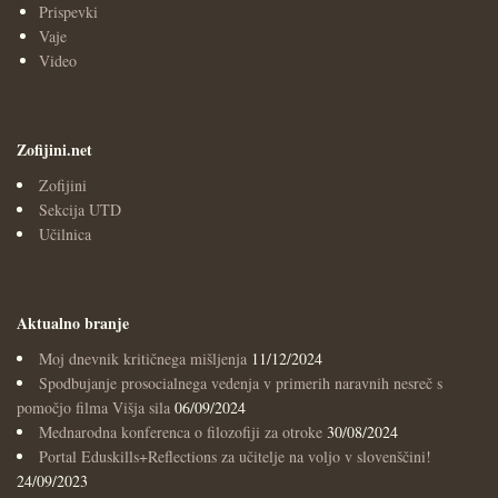
Prispevki
Vaje
Video
Zofijini.net
Zofijini
Sekcija UTD
Učilnica
Aktualno branje
Moj dnevnik kritičnega mišljenja
11/12/2024
Spodbujanje prosocialnega vedenja v primerih naravnih nesreč s
pomočjo filma Višja sila
06/09/2024
Mednarodna konferenca o filozofiji za otroke
30/08/2024
Portal Eduskills+Reflections za učitelje na voljo v slovenščini!
24/09/2023