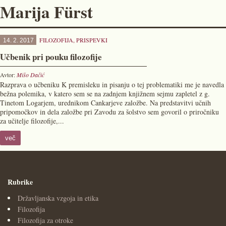
Marija Fürst
FILOZOFIJA
,
PRISPEVKI
14. 2. 2017
Učbenik pri pouku filozofije
Avtor:
Mišo Dačić
Razprava o učbeniku K premisleku in pisanju o tej problematiki me je navedla
bežna polemika, v katero sem se na zadnjem knjižnem sejmu zapletel z g.
Tinetom Logarjem, urednikom Cankarjeve založbe. Na predstavitvi učnih
pripomočkov in dela založbe pri Zavodu za šolstvo sem govoril o priročniku
za učitelje filozofije,...
več
Rubrike
Državljanska vzgoja in etika
Filozofija
Filozofija za otroke