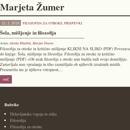
Marjeta Žumer
FILOZOFIJA ZA OTROKE
,
PRISPEVKI
21. 2. 2018
Šola, mišljenje in filozofija
Avtor:
Alenka Hladnik
,
Marjan Šimenc
Filozofija za otroke in kritično mišljenje KLIKNI NA SLIKO (PDF) Povezava
do knjige: Šola, mišljenje in filozofija: Filozofija za otroke in kritično
mišljenje (PDF) »Ob urah filozofije z otroki sem budila tudi svojo domišljijo.
Zastavljala sem vprašanja in tiho razmišljala ob njihovih izraženih mislih.
Presenetila me je njihova vztrajnost,...
več
Rubrike
Državljanska vzgoja in etika
Filozofija
Filozofija za otroke