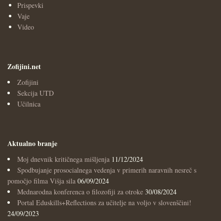
Prispevki
Vaje
Video
Zofijini.net
Zofijini
Sekcija UTD
Učilnica
Aktualno branje
Moj dnevnik kritičnega mišljenja
11/12/2024
Spodbujanje prosocialnega vedenja v primerih naravnih nesreč s
pomočjo filma Višja sila
06/09/2024
Mednarodna konferenca o filozofiji za otroke
30/08/2024
Portal Eduskills+Reflections za učitelje na voljo v slovenščini!
24/09/2023