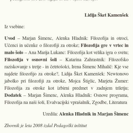
Lidija Šket Kamenšek
Iz vsebine:
Uvod
– Marjan Šimenc, Alenka Hladnik: Filozofija in otroci,
Filozofija gre v vrtec in
Učenci in učenke o filozofiji za otroke;
malo šolo
– Ana Marija Lukanc: Filozofija kot velika igra o svetu;
Filozofija v osnovni šoli
– Katarina Zahrastnik: Filozofsko
raziskovanje s tretje ‐ in četrtošolci, Irena Šimenc Mihalič: Kje vse
najdete filozofijo za otroke?, Lidija Šket Kamenšek: Newtonovo
jabolko pri filozofiji za otroke, Mojca Štiglic, Marjeta Žumer:
Filozofija za otroke kot izbirni predmet v zadnjem triletju;
Dodatek
– Marjan Šimenc, Alenka Hladnik: Osnove programa,
Filozofija na naši šoli, Evalvacijski vprašalnik, Zgodbe, Literatura
Alenka Hladnik in Marjan Šimenc
Uredila:
Zbornik je leta 2008 izdal Pedagoški inštitut