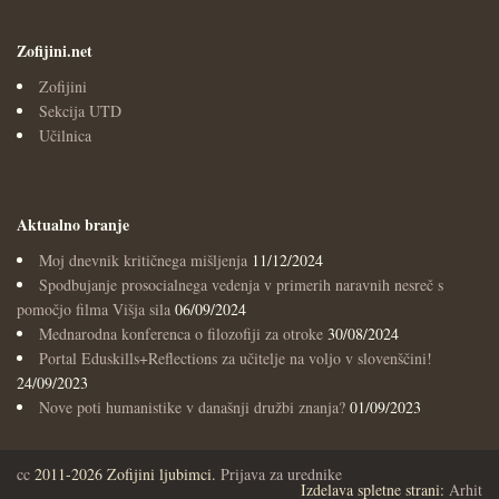
Zofijini.net
Zofijini
Sekcija UTD
Učilnica
Aktualno branje
Moj dnevnik kritičnega mišljenja
11/12/2024
Spodbujanje prosocialnega vedenja v primerih naravnih nesreč s
pomočjo filma Višja sila
06/09/2024
Mednarodna konferenca o filozofiji za otroke
30/08/2024
Portal Eduskills+Reflections za učitelje na voljo v slovenščini!
24/09/2023
Nove poti humanistike v današnji družbi znanja?
01/09/2023
cc
2011-2026 Zofijini ljubimci.
Prijava za urednike
Izdelava spletne strani:
Arhit