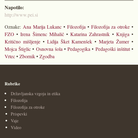
Napotilo:
http://www.pei.si
Oznake:
Ana Marija Lukanc
•
Filozofija
•
Filozofija za otroke
•
FZO
•
Irena Šimenc Mihalič
•
Katarina Zahrastnik
•
Knjiga
•
Kritično mišljenje
•
Lidija Šket Kamenšek
•
Marjeta Žumer
•
Mojca Štiglic
•
Osnovna šola
•
Pedagogika
•
Pedagoški inštitut
•
Vrtec
•
Zbornik
•
Zgodba
Rubrike
Državljanska vzgoja in etika
Filozofija
Filozofija za otroke
Prispevki
Vaje
Video