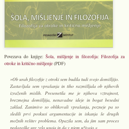
Povezava do knjige:
Šola, mišljenje in filozofija: Filozofija za
otroke in kritično mišljenje
(PDF)
»Ob urah filozofije z otroki sem budila tudi svojo domišljijo.
Zastavljala sem vprašanja in tiho razmišljala ob njihovih
izraženih mislih. Presenetila me je njihova vztrajnost,
brezmejna domišljija, nenavadne ideje in bogat besedni
zaklad. Zanimivo so oblikovali vprašanja, pozneje pa so
sledili prvi poskusi argumentacije in iskanja še drugih
možnih rešitev problema. Opazila sem, da jim sam proces
pedagoške ure zelo ugaja in da v njem uživajo.«