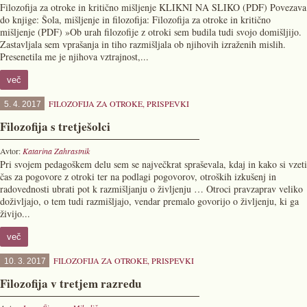
Filozofija za otroke in kritično mišljenje KLIKNI NA SLIKO (PDF) Povezava
do knjige: Šola, mišljenje in filozofija: Filozofija za otroke in kritično
mišljenje (PDF) »Ob urah filozofije z otroki sem budila tudi svojo domišljijo.
Zastavljala sem vprašanja in tiho razmišljala ob njihovih izraženih mislih.
Presenetila me je njihova vztrajnost,...
več
FILOZOFIJA ZA OTROKE
,
PRISPEVKI
5. 4. 2017
Filozofija s tretješolci
Avtor:
Katarina Zahrastnik
Pri svojem pedagoškem delu sem se največkrat spraševala, kdaj in kako si vzeti
čas za pogovore z otroki ter na podlagi pogovorov, otroških izkušenj in
radovednosti ubrati pot k razmišljanju o življenju … Otroci pravzaprav veliko
doživljajo, o tem tudi razmišljajo, vendar premalo govorijo o življenju, ki ga
živijo...
več
FILOZOFIJA ZA OTROKE
,
PRISPEVKI
10. 3. 2017
Filozofija v tretjem razredu