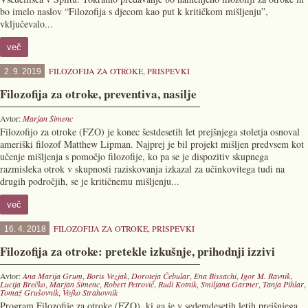
bo imelo naslov “Filozofija s djecom kao put k kritičkom mišljenju”,
vključevalo...
več
FILOZOFIJA ZA OTROKE
,
PRISPEVKI
2. 9. 2019
Filozofija za otroke, preventiva, nasilje
Avtor:
Marjan Šimenc
Filozofijo za otroke (FZO) je konec šestdesetih let prejšnjega stoletja osnoval
ameriški filozof Matthew Lipman. Najprej je bil projekt mišljen predvsem kot
učenje mišljenja s pomočjo filozofije, ko pa se je dispozitiv skupnega
razmisleka otrok v skupnosti raziskovanja izkazal za učinkovitega tudi na
drugih področjih, se je kritičnemu mišljenju...
več
FILOZOFIJA ZA OTROKE
,
PRISPEVKI
16. 4. 2018
Filozofija za otroke: pretekle izkušnje, prihodnji izzivi
Avtor:
Ana Marija Grum
,
Boris Vezjak
,
Doroteja Čebular
,
Ena Bissachi
,
Igor M. Ravnik
,
Lucija Brečko
,
Marjan Šimenc
,
Robert Petrovič
,
Rudi Kotnik
,
Smiljana Gartner
,
Tanja Pihlar
,
Tomaž Grušovnik
,
Vojko Strahovnik
Program Filozofije za otroke (FZO), ki ga je v sedemdesetih letih prejšnjega