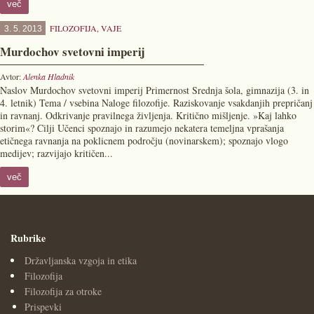
več
FILOZOFIJA
,
VAJE
3. 5. 2013
Murdochov svetovni imperij
Avtor:
Alenka Hladnik
Naslov Murdochov svetovni imperij Primernost Srednja šola, gimnazija (3. in
4. letnik) Tema / vsebina Naloge filozofije. Raziskovanje vsakdanjih prepričanj
in ravnanj. Odkrivanje pravilnega življenja. Kritično mišljenje. »Kaj lahko
storim«? Cilji Učenci spoznajo in razumejo nekatera temeljna vprašanja
etičnega ravnanja na poklicnem področju (novinarskem); spoznajo vlogo
medijev; razvijajo kritičen...
več
Rubrike
Državljanska vzgoja in etika
Filozofija
Filozofija za otroke
Prispevki