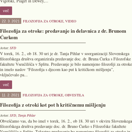
Vigotski, Piaget in Dewey,...
več
FILOZOFIJA ZA OTROKE
,
VIDEO
22. 3. 2021
Filozofija za otroke: predavanje in delavnica z dr. Brunom
Ćurkom
Avtor:
SFD
V torek, 16. 2., ob 18. 30 uri je dr. Tanja Pihlar v soorganizaciji Slovenskega
filozofskega društva organizirala predavanje doc. dr. Bruna Ćurka s Filozofske
fakultete Vseučilišča v Splitu. Predavanje je bilo namenjeno filozofiji za otroke
in imelo naslov “Filozofija s djecom kao put k kritičkom mišljenju”,
vključevalo pa...
več
FILOZOFIJA ZA OTROKE
,
OBVESTILA
11. 2. 2021
Filozofija z otroki kot pot h kritičnemu mišljenju
Avtor:
SFD
,
Tanja Pihlar
Obveščamo vas, da bo imel v torek, 16. 2., ob 18. 30 uri v okviru Slovenskega
filozofskega društva predavanje doc. dr. Bruno Ćurko s Filozofske fakultete
Vseučilišča v Splitu. Tokratno predavanje bo namenjeno filozofiji za otroke in