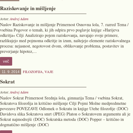
Raziskovanje in mišljenje
Avtor:
Andrej Adam
Naslov Raziskovanje in mišljenje Primernost Osnovna šola, 7. razred Tema /
vsebina Pogovor o temah, ki jih odpira prvo poglavje knjige »Harijeva
odkritja« Cilji Analizirajo pojem raziskovanja, navajajo svoje primere,
razlikujejo med pojmoma odkritje in izum, naštejejo elemente raziskovalnega
procesa: nejasnost, negotovost dvom, oblikovanje problema, postavitev in
preverjanje hipotez,...
več
FILOZOFIJA
,
VAJE
11. 9. 2014
Sokrat
Avtor:
Andrej Adam
Naslov Sokrat Primernost Srednja šola, gimnazija Tema / vsebina Sokrat,
Sokratova filozofija in kritično mišljenje Cilji Pojmi Možne medpredmetne
povezave POVEZAVE Odlomek o Sokratu in knjige Utehe filozofije (DOC)
Davidova slika Sokratova smrt (JPEG) Platon o Sokratovem argumentu ali je
Sokrat najmodrejši (DOC) Sokratska metoda (DOC) Popper – kritično in
dogmatično mišljenje (DOC)