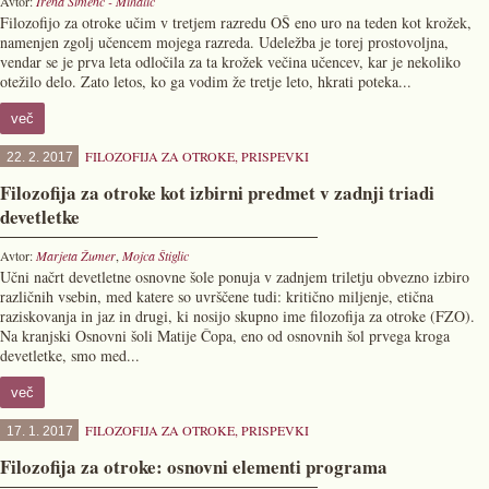
Avtor:
Irena Šimenc - Mihalič
Filozofijo za otroke učim v tretjem razredu OŠ eno uro na teden kot krožek,
namenjen zgolj učencem mojega razreda. Udeležba je torej prostovoljna,
vendar se je prva leta odločila za ta krožek večina učencev, kar je nekoliko
otežilo delo. Zato letos, ko ga vodim že tretje leto, hkrati poteka...
več
FILOZOFIJA ZA OTROKE
,
PRISPEVKI
22. 2. 2017
Filozofija za otroke kot izbirni predmet v zadnji triadi
devetletke
Avtor:
Marjeta Žumer
,
Mojca Štiglic
Učni načrt devetletne osnovne šole ponuja v zadnjem triletju obvezno izbiro
različnih vsebin, med katere so uvrščene tudi: kritično miljenje, etična
raziskovanja in jaz in drugi, ki nosijo skupno ime filozofija za otroke (FZO).
Na kranjski Osnovni šoli Matije Čopa, eno od osnovnih šol prvega kroga
devetletke, smo med...
več
FILOZOFIJA ZA OTROKE
,
PRISPEVKI
17. 1. 2017
Filozofija za otroke: osnovni elementi programa