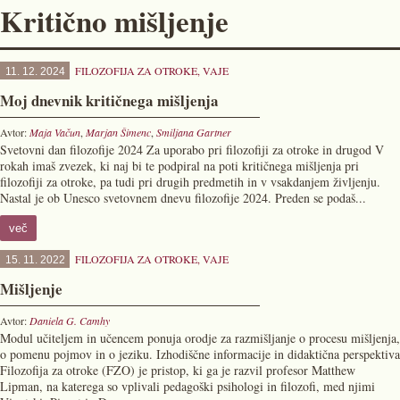
Kritično mišljenje
FILOZOFIJA ZA OTROKE
,
VAJE
11. 12. 2024
Moj dnevnik kritičnega mišljenja
Avtor:
Maja Vačun
,
Marjan Šimenc
,
Smiljana Gartner
Svetovni dan filozofije 2024 Za uporabo pri filozofiji za otroke in drugod V
rokah imaš zvezek, ki naj bi te podpiral na poti kritičnega mišljenja pri
filozofiji za otroke, pa tudi pri drugih predmetih in v vsakdanjem življenju.
Nastal je ob Unesco svetovnem dnevu filozofije 2024. Preden se podaš...
več
FILOZOFIJA ZA OTROKE
,
VAJE
15. 11. 2022
Mišljenje
Avtor:
Daniela G. Camhy
Modul učiteljem in učencem ponuja orodje za razmišljanje o procesu mišljenja,
o pomenu pojmov in o jeziku. Izhodiščne informacije in didaktična perspektiva
Filozofija za otroke (FZO) je pristop, ki ga je razvil profesor Matthew
Lipman, na katerega so vplivali pedagoški psihologi in filozofi, med njimi