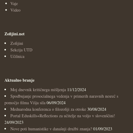
Vaje
Video
Zofijini.net
Zofijini
Sekcija UTD
Učilnica
Aktualno branje
Moj dnevnik kritičnega mišljenja
11/12/2024
Spodbujanje prosocialnega vedenja v primerih naravnih nesreč s
pomočjo filma Višja sila
06/09/2024
Mednarodna konferenca o filozofiji za otroke
30/08/2024
Portal Eduskills+Reflections za učitelje na voljo v slovenščini!
24/09/2023
Nove poti humanistike v današnji družbi znanja?
01/09/2023