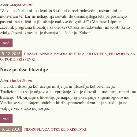
Avtor:
Marjan Šimenc
“Zakaj so štiriletni, petletni in šestletni otroci radovedni, ustvarjalni in
motivirani ter kar ne nehajo spraševati, do osemnajstega leta pa postanejo
pasivni, nekritični in jih učenje nad vse dolgočasi?” (Matthew Lipman,
začetnik programa filozofija za otroke) Otroci so radovedni, mladostniki so
zdolgočaseni, vmes pa je dvanajst let šolanja. Kakor...
več
DRŽAVLJANSKA VZGOJA IN ETIKA
,
FILOZOFIJA
,
FILOZOFIJA ZA
5. 12. 2016
OTROKE
,
PRISPEVKI
Nove prakse filozofije
Avtor:
Marjan Šimenc
1 Uvod: Filozofija kot učenje mišljenja in filozofija kot orientacija
Tradicionalno se je odgovor na vprašanje, kaj je filozofija, tudi sam usme­ril na
tradicijo. Ukvarjanje s filozofijo je najpoprej ukvarjanje z njeno zgodovino.
Vendar se v današnjem obdobju hitrih sprememb ukvarjanje s tradicijo ne
vsiljuje več s tako nujnostjo,...
več
FILOZOFIJA ZA OTROKE
,
PRISPEVKI
6. 11. 2016