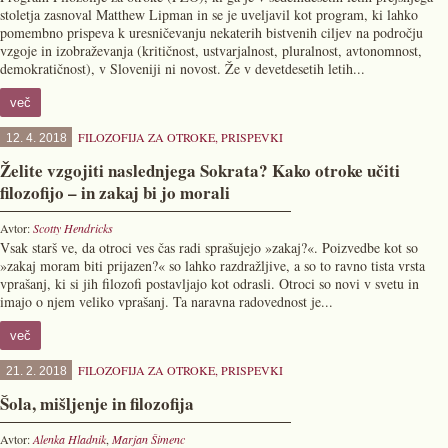
stoletja zasnoval Matthew Lipman in se je uveljavil kot program, ki lahko
pomembno prispeva k uresničevanju nekaterih bistvenih ciljev na področju
vzgoje in izobraževanja (kritičnost, ustvarjalnost, pluralnost, avtonomnost,
demokratičnost), v Sloveniji ni novost. Že v devetdesetih letih...
več
FILOZOFIJA ZA OTROKE
,
PRISPEVKI
12. 4. 2018
Želite vzgojiti naslednjega Sokrata? Kako otroke učiti
filozofijo – in zakaj bi jo morali
Avtor:
Scotty Hendricks
Vsak starš ve, da otroci ves čas radi sprašujejo »zakaj?«. Poizvedbe kot so
»zakaj moram biti prijazen?« so lahko razdražljive, a so to ravno tista vrsta
vprašanj, ki si jih filozofi postavljajo kot odrasli. Otroci so novi v svetu in
imajo o njem veliko vprašanj. Ta naravna radovednost je...
več
FILOZOFIJA ZA OTROKE
,
PRISPEVKI
21. 2. 2018
Šola, mišljenje in filozofija
Avtor:
Alenka Hladnik
,
Marjan Šimenc