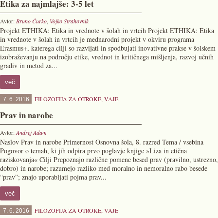
Etika za najmlajše: 3-5 let
Avtor:
Bruno Ćurko
,
Vojko Strahovnik
Projekt ETHIKA: Etika in vrednote v šolah in vrtcih Projekt ETHIKA: Etika
in vrednote v šolah in vrtcih je mednarodni projekt v okviru programa
Erasmus+, katerega cilji so razvijati in spodbujati inovativne prakse v šolskem
izobraževanju na področju etike, vrednot in kritičnega mišljenja, razvoj učnih
gradiv in metod za...
več
FILOZOFIJA ZA OTROKE
,
VAJE
7. 6. 2016
Prav in narobe
Avtor:
Andrej Adam
Naslov Prav in narobe Primernost Osnovna šola, 8. razred Tema / vsebina
Pogovor o temah, ki jih odpira prvo poglavje knjige »Liza in etična
raziskovanja« Cilji Prepoznajo različne pomene besed prav (pravilno, ustrezno,
dobro) in narobe; razumejo razliko med moralno in nemoralno rabo besede
“prav”; znajo uporabljati pojma prav...
več
FILOZOFIJA ZA OTROKE
,
VAJE
7. 6. 2016