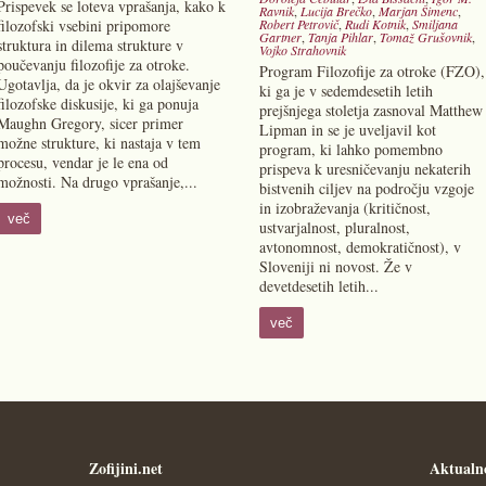
Prispevek se loteva vprašanja, kako k
Ravnik
,
Lucija Brečko
,
Marjan Šimenc
,
filozofski vsebini pripomore
Robert Petrovič
,
Rudi Kotnik
,
Smiljana
Gartner
,
Tanja Pihlar
,
Tomaž Grušovnik
,
struktura in dilema strukture v
Vojko Strahovnik
poučevanju filozofije za otroke.
Program Filozofije za otroke (FZO),
Ugotavlja, da je okvir za olajševanje
ki ga je v sedemdesetih letih
filozofske diskusije, ki ga ponuja
prejšnjega stoletja zasnoval Matthew
Maughn Gregory, sicer primer
Lipman in se je uveljavil kot
možne strukture, ki nastaja v tem
program, ki lahko pomembno
procesu, vendar je le ena od
prispeva k uresničevanju nekaterih
možnosti. Na drugo vprašanje,...
bistvenih ciljev na področju vzgoje
in izobraževanja (kritičnost,
več
ustvarjalnost, pluralnost,
avtonomnost, demokratičnost), v
Sloveniji ni novost. Že v
devetdesetih letih...
več
Zofijini.net
Aktualn