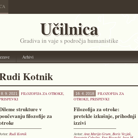
ICA
Učilnica
Gradiva in vaje s področja humanistike
ezave
Arhivi
Rudi Kotnik
FILOZOFIJA ZA OTROKE
,
FILOZOFIJA ZA
8. 9. 2021
16. 4. 2018
PRISPEVKI
OTROKE
,
PRISPEVKI
Dileme strukture v
Filozofija za otroke:
poučevanju filozofije za
pretekle izkušnje, prihodnji
otroke
izzivi
Avtor:
Rudi Kotnik
Avtor:
Ana Marija Grum
,
Boris Vezjak
,
Doroteja Čebular
,
Ena Bissachi
,
Igor M.