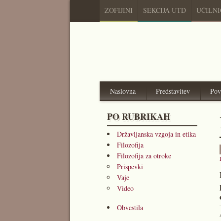
ZOFIJINI
SEKCIJA UTD
UČILN
Naslovna
Predstavitev
Pov
PO RUBRIKAH
Državljanska vzgoja in etika
Filozofija
Filozofija za otroke
Prispevki
Vaje
Video
Obvestila