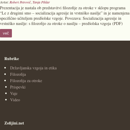
Avtor:
Robert Petrovič
,
Tanja Pihlar
Prezentacija je nastala ob predstavitvi filozofije za otroke v sklopu programa
“Le z drugimi smo – socializacija agresije in vrstniško nasilje” in je namenjena
specifično učiteljem predšolske vzgoje. Povezava: Socializacija agresije in
vrstniško nasilje: s filozofijo za otroke o nasilju – predšolska vzgoja (PDF)
več
Rubrike
Državljanska vzgoja in etika
Filozofija
Filozofija za otroke
Prispevki
Vaje
Video
Zofijini.net