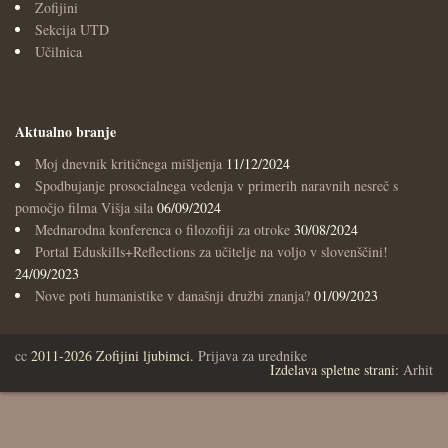
Zofijini
Sekcija UTD
Učilnica
Aktualno branje
Moj dnevnik kritičnega mišljenja
11/12/2024
Spodbujanje prosocialnega vedenja v primerih naravnih nesreč s
pomočjo filma Višja sila
06/09/2024
Mednarodna konferenca o filozofiji za otroke
30/08/2024
Portal Eduskills+Reflections za učitelje na voljo v slovenščini!
24/09/2023
Nove poti humanistike v današnji družbi znanja?
01/09/2023
cc
2011-2026 Zofijini ljubimci.
Prijava za urednike
Izdelava spletne strani:
Arhit