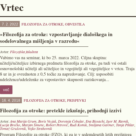
Vrtec
FILOZOFIJA ZA OTROKE
,
OBVESTILA
7. 2. 2022
»Filozofija za otroke: vzpostavljanje dialoškega in
sodelovalnega mišljenja v razredu«
Avtor:
Filozofska fakulteta
Vabimo vas na seminar, ki bo 25. marca 2022. Ciljna skupina:
učitelji/učiteljice izbirnega predmeta filozofija za otroke, pa tudi vsi ostali
osnovnošolski učitelji ali učiteljice in vzgojitelji ali vzgojiteljice v vrtcu. Traja
8 ur in je ovrednoten z 0,5 točke za napredovanje. Cilj: usposobiti
udeležence/udeleženke za vzpostavitev skupnosti raziskovanja...
več
FILOZOFIJA ZA OTROKE
,
PRISPEVKI
16. 4. 2018
Filozofija za otroke: pretekle izkušnje, prihodnji izzivi
Avtor:
Ana Marija Grum
,
Boris Vezjak
,
Doroteja Čebular
,
Ena Bissachi
,
Igor M. Ravnik
,
Lucija Brečko
,
Marjan Šimenc
,
Robert Petrovič
,
Rudi Kotnik
,
Smiljana Gartner
,
Tanja Pihlar
,
Tomaž Grušovnik
,
Vojko Strahovnik
Program Filozofije za otroke (FZO), ki ga je v sedemdesetih letih prejšnjega