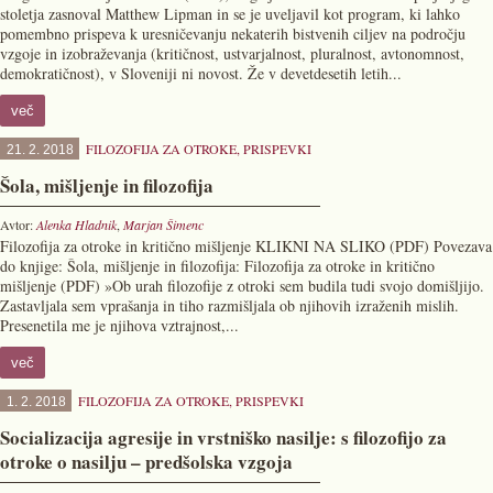
stoletja zasnoval Matthew Lipman in se je uveljavil kot program, ki lahko
pomembno prispeva k uresničevanju nekaterih bistvenih ciljev na področju
vzgoje in izobraževanja (kritičnost, ustvarjalnost, pluralnost, avtonomnost,
demokratičnost), v Sloveniji ni novost. Že v devetdesetih letih...
več
FILOZOFIJA ZA OTROKE
,
PRISPEVKI
21. 2. 2018
Šola, mišljenje in filozofija
Avtor:
Alenka Hladnik
,
Marjan Šimenc
Filozofija za otroke in kritično mišljenje KLIKNI NA SLIKO (PDF) Povezava
do knjige: Šola, mišljenje in filozofija: Filozofija za otroke in kritično
mišljenje (PDF) »Ob urah filozofije z otroki sem budila tudi svojo domišljijo.
Zastavljala sem vprašanja in tiho razmišljala ob njihovih izraženih mislih.
Presenetila me je njihova vztrajnost,...
več
FILOZOFIJA ZA OTROKE
,
PRISPEVKI
1. 2. 2018
Socializacija agresije in vrstniško nasilje: s filozofijo za
otroke o nasilju – predšolska vzgoja