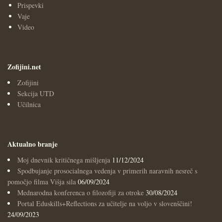
Prispevki
Vaje
Video
Zofijini.net
Zofijini
Sekcija UTD
Učilnica
Aktualno branje
Moj dnevnik kritičnega mišljenja
11/12/2024
Spodbujanje prosocialnega vedenja v primerih naravnih nesreč s
pomočjo filma Višja sila
06/09/2024
Mednarodna konferenca o filozofiji za otroke
30/08/2024
Portal Eduskills+Reflections za učitelje na voljo v slovenščini!
24/09/2023