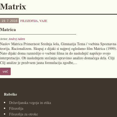
Matrix
FILOZOFIJA
,
VAJE
19. 7. 2016
Matrica
Avtor:
Andrej Adam
Naslov Matrica Primernost Srednja šola, Gimnazija Tema / vsebina Spoznavna
teorija. Racionalizem. Skupaj z dijaki si najprej ogledamo film Matrica (1999).
Nato dijaki doma razmislijo o vsebini filma in do naslednjič napišejo svojo
interpre­tacijo. Ob naslednjem srečanju opravimo analizo domačega dela. Cilji
Cilj analize je predvsem jasna formulacija zgodbe,...
več
Rubrike
Državljanska vzgoja in etika
Filozofija
Filozofija za otroke