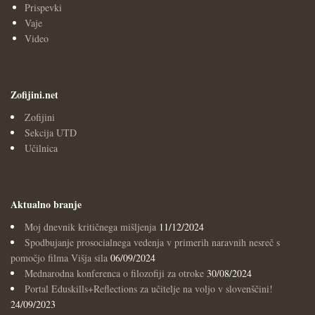
Prispevki
Vaje
Video
Zofijini.net
Zofijini
Sekcija UTD
Učilnica
Aktualno branje
Moj dnevnik kritičnega mišljenja
11/12/2024
Spodbujanje prosocialnega vedenja v primerih naravnih nesreč s
pomočjo filma Višja sila
06/09/2024
Mednarodna konferenca o filozofiji za otroke
30/08/2024
Portal Eduskills+Reflections za učitelje na voljo v slovenščini!
24/09/2023