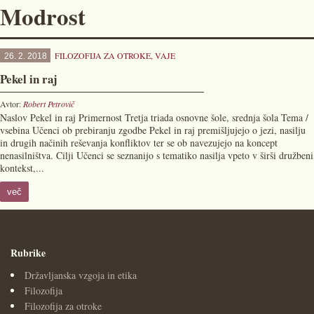
Modrost
FILOZOFIJA ZA OTROKE
,
VAJE
26. 2. 2018
Pekel in raj
Avtor:
Robert Petrovič
Naslov Pekel in raj Primernost Tretja triada osnovne šole, srednja šola Tema /
vsebina Učenci ob prebiranju zgodbe Pekel in raj premišljujejo o jezi, nasilju
in drugih načinih reševanja konfliktov ter se ob navezujejo na koncept
nenasilništva. Cilji Učenci se seznanijo s tematiko nasilja vpeto v širši družbeni
kontekst,...
več
Rubrike
Državljanska vzgoja in etika
Filozofija
Filozofija za otroke