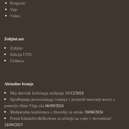
Prispevki
Vaje
Video
Zofijini.net
Zofijini
Sekcija UTD
Učilnica
Aktualno branje
Moj dnevnik kritičnega mišljenja
11/12/2024
Spodbujanje prosocialnega vedenja v primerih naravnih nesreč s
pomočjo filma Višja sila
06/09/2024
Mednarodna konferenca o filozofiji za otroke
30/08/2024
Portal Eduskills+Reflections za učitelje na voljo v slovenščini!
24/09/2023