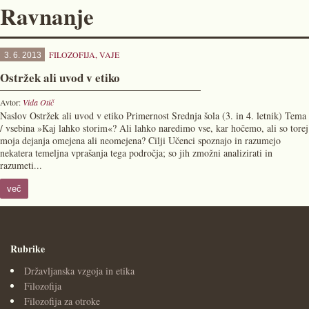
Ravnanje
FILOZOFIJA
,
VAJE
3. 6. 2013
Ostržek ali uvod v etiko
Avtor:
Vida Otič
Naslov Ostržek ali uvod v etiko Primernost Srednja šola (3. in 4. letnik) Tema
/ vsebina »Kaj lahko storim«? Ali lahko naredimo vse, kar hočemo, ali so torej
moja dejanja omejena ali neomejena? Cilji Učenci spoznajo in razumejo
nekatera temeljna vprašanja tega področja; so jih zmožni analizirati in
razumeti...
več
Rubrike
Državljanska vzgoja in etika
Filozofija
Filozofija za otroke