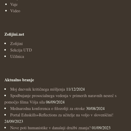
Vaje
Video
Zofijini.net
Zofijini
Sekcija UTD
Učilnica
Aktualno branje
Moj dnevnik kritičnega mišljenja
11/12/2024
Spodbujanje prosocialnega vedenja v primerih naravnih nesreč s
pomočjo filma Višja sila
06/09/2024
Mednarodna konferenca o filozofiji za otroke
30/08/2024
Portal Eduskills+Reflections za učitelje na voljo v slovenščini!
24/09/2023
Nove poti humanistike v današnji družbi znanja?
01/09/2023