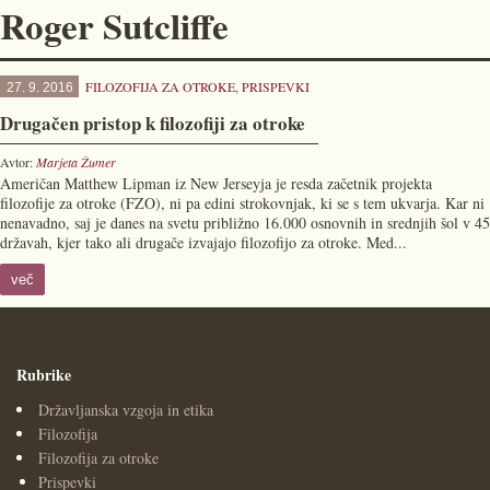
Roger Sutcliffe
FILOZOFIJA ZA OTROKE
,
PRISPEVKI
27. 9. 2016
Drugačen pristop k filozofiji za otroke
Avtor:
Marjeta Žumer
Američan Matthew Lipman iz New Jerseyja je resda začetnik projekta
filozofije za otroke (FZO), ni pa edini strokovnjak, ki se s tem ukvarja. Kar ni
nenavadno, saj je danes na svetu približno 16.000 osnovnih in srednjih šol v 45
državah, kjer tako ali drugače izvajajo filozofijo za otroke. Med...
več
Rubrike
Državljanska vzgoja in etika
Filozofija
Filozofija za otroke
Prispevki