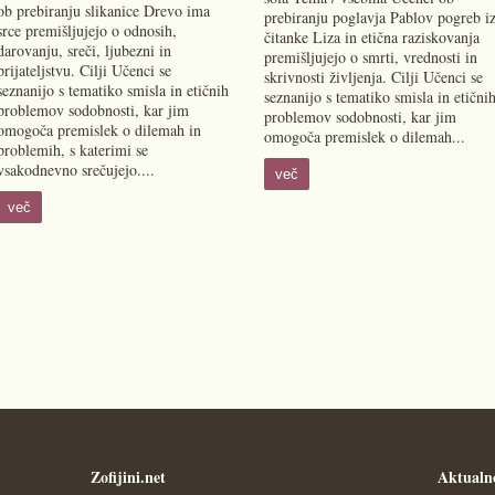
ob prebiranju slikanice Drevo ima
prebiranju poglavja Pablov pogreb i
srce premišljujejo o odnosih,
čitanke Liza in etična raziskovanja
darovanju, sreči, ljubezni in
premišljujejo o smrti, vrednosti in
prijateljstvu. Cilji Učenci se
skrivnosti življenja. Cilji Učenci se
seznanijo s tematiko smisla in etičnih
seznanijo s tematiko smisla in etični
problemov sodobnosti, kar jim
problemov sodobnosti, kar jim
omogoča premislek o dilemah in
omogoča premislek o dilemah...
problemih, s katerimi se
vsakodnevno srečujejo....
več
več
Zofijini.net
Aktualn