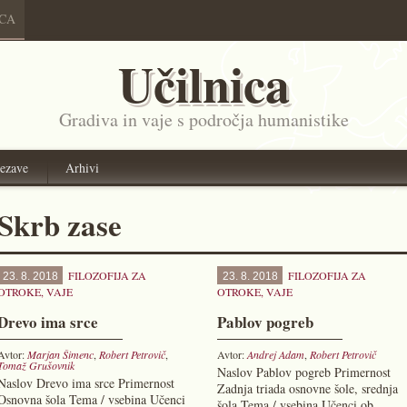
ICA
Učilnica
Gradiva in vaje s področja humanistike
ezave
Arhivi
Skrb zase
FILOZOFIJA ZA
FILOZOFIJA ZA
23. 8. 2018
23. 8. 2018
OTROKE
,
VAJE
OTROKE
,
VAJE
Drevo ima srce
Pablov pogreb
Avtor:
Marjan Šimenc
,
Robert Petrovič
,
Avtor:
Andrej Adam
,
Robert Petrovič
Tomaž Grušovnik
Naslov Pablov pogreb Primernost
Naslov Drevo ima srce Primernost
Zadnja triada osnovne šole, srednja
Osnovna šola Tema / vsebina Učenci
šola Tema / vsebina Učenci ob