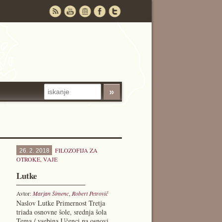
FILOZOFIJA ZA
26. 2. 2018
OTROKE
,
VAJE
Lutke
Avtor:
Marjan Šimenc
,
Robert Petrovič
Naslov Lutke Primernost Tretja
triada osnovne šole, srednja šola
Tema / vsebina Učenci na osnovi