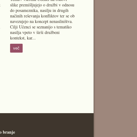
z
slike premišljujejo o družbi v odnosu
do posameznika, nasilju in drugih
načinih reševanja konfliktov ter se ob
navezujejo na koncept nenasilništva.
h
Cilji Učenci se seznanijo s tematiko
nasilja vpeto v širši družbeni
kontekst, kar...
več
o branje