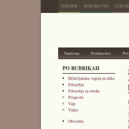
ZOFIJINI
SEKCIJA UTD
UČILN
Naslovna
Predstavitev
Pov
PO RUBRIKAH
Državljanska vzgoja in etika
Filozofija
Filozofija za otroke
Prispevki
Vaje
Video
Obvestila