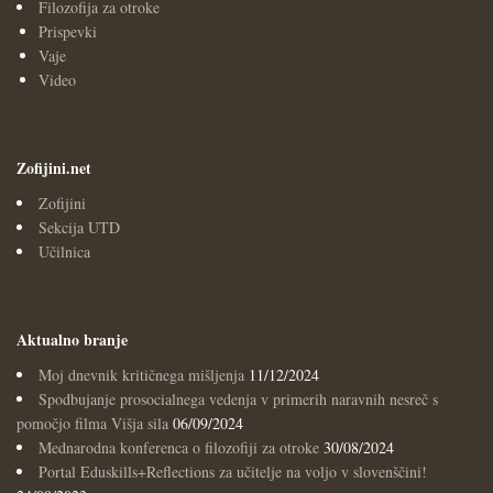
Filozofija za otroke
Prispevki
Vaje
Video
Zofijini.net
Zofijini
Sekcija UTD
Učilnica
Aktualno branje
Moj dnevnik kritičnega mišljenja
11/12/2024
Spodbujanje prosocialnega vedenja v primerih naravnih nesreč s
pomočjo filma Višja sila
06/09/2024
Mednarodna konferenca o filozofiji za otroke
30/08/2024
Portal Eduskills+Reflections za učitelje na voljo v slovenščini!