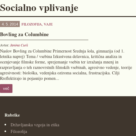
Socialno vplivanje
FILOZOFIJA
,
VAJE
4. 5. 2014
Bovling za Columbine
Avtor:
Janina Curk
Naslov Bovling za Columbine Primernost Srednja šola, gimnazija (od 1.
letnika naprej) Tema / vsebina Izkustvena delavnica, kritična analiza in
ocenjevanje filmske forme, sprejemanje vsebin ter izražanja mnenj in
razpravljanja o teh raznovrstnih filmskih vsebinah, agresivno vedenje, teorije
agresivnosti: biološka, vedenjska oziroma socialna, frustracijska. Cilji
Rreflektirajo in pojasnijo pomen...
več
Rubrike
Državljanska vzgoja in etika
Filozofija