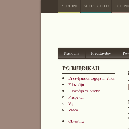
ZOFIJINI
SEKCIJA UTD
UČILN
Naslovna
Predstavitev
Pov
PO RUBRIKAH
Državljanska vzgoja in etika
Filozofija
Filozofija za otroke
Prispevki
Vaje
Video
Obvestila