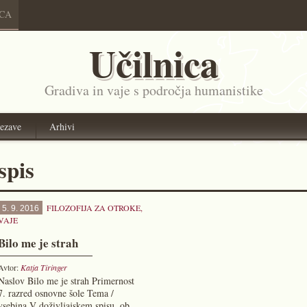
ICA
Učilnica
Gradiva in vaje s področja humanistike
ezave
Arhivi
spis
FILOZOFIJA ZA OTROKE
,
5. 9. 2016
VAJE
Bilo me je strah
Avtor:
Katja Tiringer
Naslov Bilo me je strah Primernost
7. razred osnovne šole Tema /
vsebina V doživljajskem spisu, ob