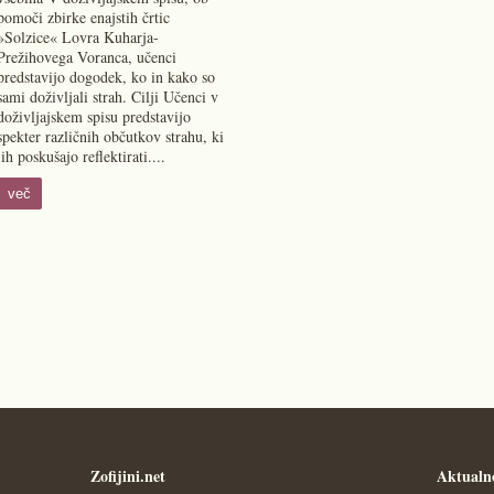
pomoči zbirke enajstih črtic
»Solzice« Lovra Kuharja-
Prežihovega Voranca, učenci
predstavijo dogodek, ko in kako so
sami doživljali strah. Cilji Učenci v
doživljajskem spisu predstavijo
spekter različnih občutkov strahu, ki
jih poskušajo reflektirati....
več
Zofijini.net
Aktualn