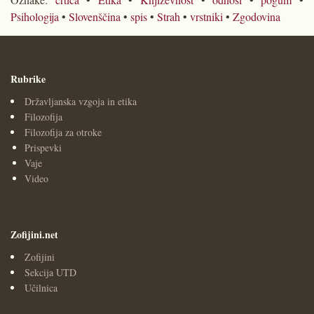
Psihologija
•
Slovenščina
•
spis
•
Strah
•
vrstniki
•
Zgodovina
Rubrike
Državljanska vzgoja in etika
Filozofija
Filozofija za otroke
Prispevki
Vaje
Video
Zofijini.net
Zofijini
Sekcija UTD
Učilnica