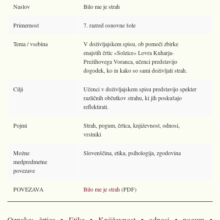
Naslov
Bilo me je strah
Primernost
7. razred osnovne šole
Tema / vsebina
V doživljajskem spisu, ob pomoči zbirke
enajstih črtic »Solzice« Lovra Kuharja-
Prežihovega Voranca, učenci predstavijo
dogodek, ko in kako so sami doživljali strah.
Cilji
Učenci v doživljajskem spisu predstavijo spekter
različnih občutkov strahu, ki jih poskušajo
reflektirati.
Pojmi
Strah, pogum, črtica, književnost, odnosi,
vrstniki
Možne
Slovenščina, etika, psihologija, zgodovina
medpredmetne
povezave
POVEZAVA
Bilo me je strah
(PDF)
Oznake:
črtica
•
Etika
•
Književnost
•
odnosi
•
pogum
•