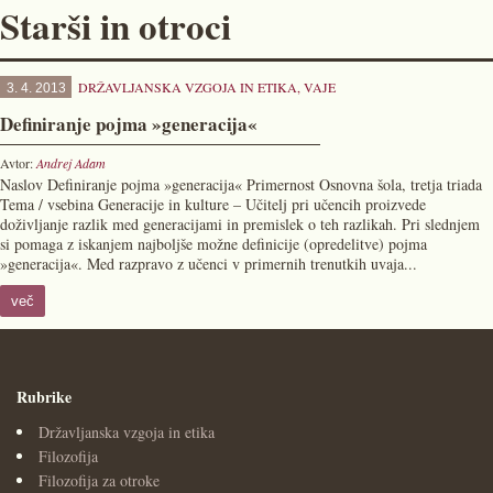
Starši in otroci
DRŽAVLJANSKA VZGOJA IN ETIKA
,
VAJE
3. 4. 2013
Definiranje pojma »generacija«
Avtor:
Andrej Adam
Naslov Definiranje pojma »generacija« Primernost Osnovna šola, tretja triada
Tema / vsebina Generacije in kulture – Učitelj pri učencih proizvede
doživljanje razlik med generacijami in premislek o teh razlikah. Pri slednjem
si pomaga z iskanjem najboljše možne definicije (opredelitve) pojma
»generacija«. Med razpravo z učenci v primernih trenutkih uvaja...
več
Rubrike
Državljanska vzgoja in etika
Filozofija
Filozofija za otroke