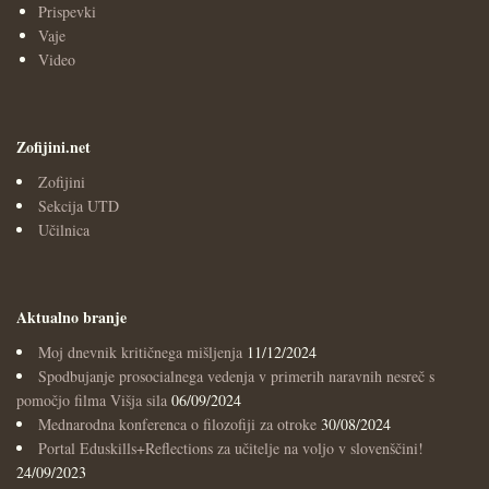
Prispevki
Vaje
Video
Zofijini.net
Zofijini
Sekcija UTD
Učilnica
Aktualno branje
Moj dnevnik kritičnega mišljenja
11/12/2024
Spodbujanje prosocialnega vedenja v primerih naravnih nesreč s
pomočjo filma Višja sila
06/09/2024
Mednarodna konferenca o filozofiji za otroke
30/08/2024
Portal Eduskills+Reflections za učitelje na voljo v slovenščini!
24/09/2023